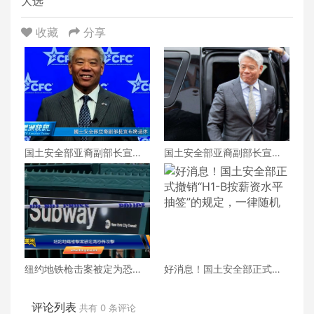
大选
收藏
分享
国土安全部亚裔副部长宣布
国土安全部亚裔副部长宣布
将退休
将退休
纽约地铁枪击案被定为恐怖
好消息！国土安全部正式撤
攻击
销“H1-B按薪资水平抽签”的
规定，一律随机
评论列表
共有
0
条评论