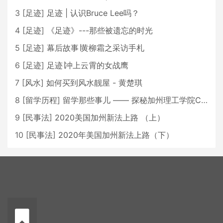
3
[
足迹
]
足迹 | 认识Bruce Lee吗？
4
[
足迹
]
《足迹》---那些被遗忘的时光
5
[
足迹
]
幕后故事∣黄柳霜之采访手札
6
[
足迹
]
足迹∣冲上云霄的女战鹰
7
[
风水
]
如何买到风水靓屋 - 黄楚琪
8
[
留学历程
]
留学那些事儿 —— 探秘加州理工学院Caltech博士生活 [上集]
9
[
民事法
]
2020美国加州新法上路 （上）
10
[
民事法
]
2020年美国加州新法上路（下）