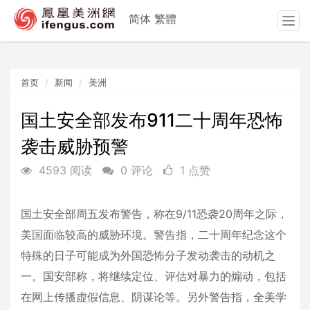
简体
繁體
T
o
g
g
首页
新闻
美洲
l
e
n
国土安全部发布911二十周年恐怖
a
袭击威胁预警
v
i
4593 阅读
0 评论
1 点赞
g
a
t
国土安全部周五发布警告，称在9/11恐袭20周年之际，
i
美国面临较高的威胁环境。警告指，二十周年纪念这个
o
n
特殊的日子可能成为外国恐怖分子发动袭击的动机之
一。国安部称，将继续定位、评估对暴力的煽动，包括
在网上传播虚假信息、阴谋论等。另外警告指，全美学