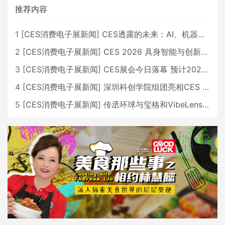
推荐内容
1
[
CES消费电子展新闻
]
CES透露的未来：AI、机器人与智能生活大爆发
2
[
CES消费电子展新闻
]
CES 2026 具身智能与创新领域 中国公司大放异彩
3
[
CES消费电子展新闻
]
CES展会今日落幕 预计2026行业收入将超五千亿美元
4
[
CES消费电子展新闻
]
深圳科创学院组团亮相CES 广受好评
5
[
CES消费电子展新闻
]
传丞环球与玺格和VibeLens共同推出全新耳机