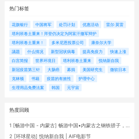
热门标签
花旗银行
中国将军
处罚计划
优惠活动
雷尔·莫雷
塔利班卷土重来！拜登仍决定为阿富汗撤军辩护
塔利班卷土重来！
多米尼恩投票公司
康奈尔大学
議題
什么情况
新型冠状病毒
提高免疫力
快速上涨
白宫简报
世界环境日
塔利班卷土重来
悦纳新自我
新冠疫苗第三针
大肠癌
募捐
美国研究生
微软日本
克林顿
书籍
疫苗的有效性
护理中心
生理用品免费法案
韩国
元宇宙
热度回顾
1
[
畅游中国 - 内蒙古
]
畅游中国•内蒙古之钢铁骄子，魅力包头
2
[
环球星动
]
悦纳新自我 | AIF电影节