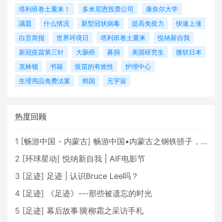
塔利班卷土重来！
多米尼恩投票公司
康奈尔大学
議題
什么情况
新型冠状病毒
提高免疫力
快速上涨
白宫简报
世界环境日
塔利班卷土重来
悦纳新自我
新冠疫苗第三针
大肠癌
募捐
美国研究生
微软日本
克林顿
书籍
疫苗的有效性
护理中心
生理用品免费法案
韩国
元宇宙
热度回顾
1
[
畅游中国 - 内蒙古
]
畅游中国•内蒙古之钢铁骄子，魅力包头
2
[
环球星动
]
悦纳新自我 | AIF电影节
3
[
足迹
]
足迹 | 认识Bruce Lee吗？
4
[
足迹
]
《足迹》---那些被遗忘的时光
5
[
足迹
]
幕后故事∣黄柳霜之采访手札