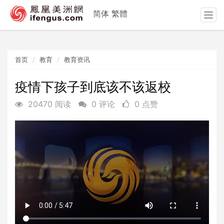
简体
繁體
T
o
g
g
首页
教育
教育资讯
l
e
n
疫情下孩子到底该不该返校
a
20470 阅读
0 评论
0 点赞
v
i
g
a
t
i
o
n