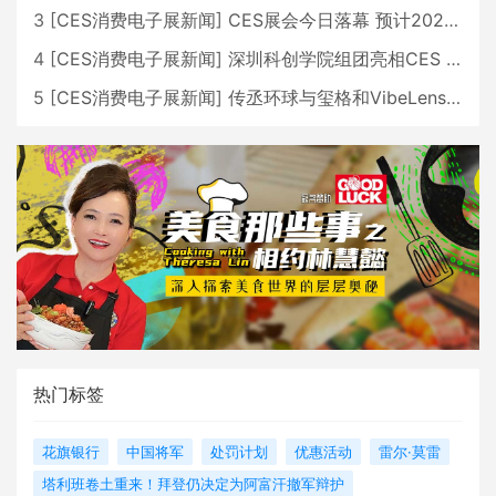
3
[
CES消费电子展新闻
]
CES展会今日落幕 预计2026行业收入将超五千亿美元
4
[
CES消费电子展新闻
]
深圳科创学院组团亮相CES 广受好评
5
[
CES消费电子展新闻
]
传丞环球与玺格和VibeLens共同推出全新耳机
热门标签
花旗银行
中国将军
处罚计划
优惠活动
雷尔·莫雷
塔利班卷土重来！拜登仍决定为阿富汗撤军辩护