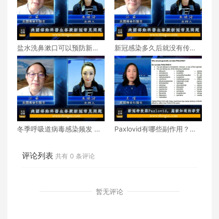
盐水洗鼻漱口可以预防新冠
新冠感染多久后就没有传染
感染吗？俯卧位对新冠患者
性了？布洛芬和泰诺能一起
真的有帮助吗？
使用吗？
冬季呼吸道病毒感染频发 加
Paxlovid有哪些副作用？会
州新冠死亡病例增长意味着
和其他药物产生反应吗？
什么？
评论列表
共有
0
条评论
暂无评论