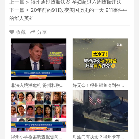
上一篇 >
得州通过堕胎法案 孕妇超过六周堕胎违法
下一篇 >
20年前的911改变美国历史的一天 911事件中
的华人英雄
收藏
分享
非法入境潮危机 得州和联邦
好无奈！得州鳄鱼冷到被冻
杠上
住 仅留鼻孔在外
得州小学枪案调查报告问责
对油门有执念？得州卡车司