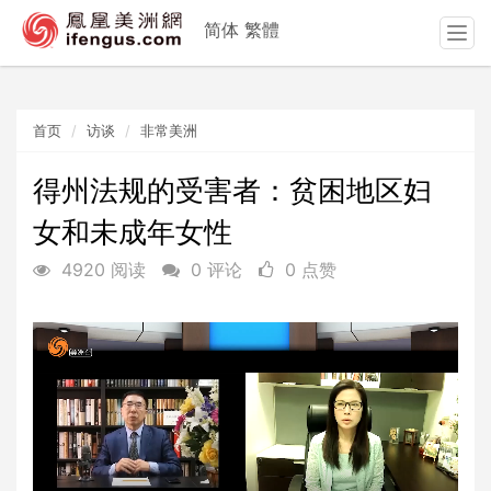
简体
繁體
T
o
g
g
首页
访谈
非常美洲
l
e
n
得州法规的受害者：贫困地区妇
a
女和未成年女性
v
i
4920 阅读
0 评论
0 点赞
g
a
t
i
o
n