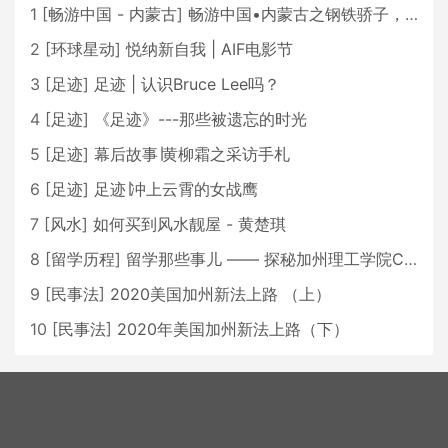
1
[
畅游中国 - 内蒙古
]
畅游中国•内蒙古之钢铁骄子，魅力包头
2
[
环球星动
]
悦纳新自我 | AIF电影节
3
[
足迹
]
足迹 | 认识Bruce Lee吗？
4
[
足迹
]
《足迹》---那些被遗忘的时光
5
[
足迹
]
幕后故事∣黄柳霜之采访手札
6
[
足迹
]
足迹∣冲上云霄的女战鹰
7
[
风水
]
如何买到风水靓屋 - 黄楚琪
8
[
留学历程
]
留学那些事儿 —— 探秘加州理工学院Caltech博士生活 [上集]
9
[
民事法
]
2020美国加州新法上路 （上）
10
[
民事法
]
2020年美国加州新法上路（下）