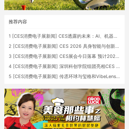
推荐内容
1
[
CES消费电子展新闻
]
CES透露的未来：AI、机器人与智能生活大爆发
2
[
CES消费电子展新闻
]
CES 2026 具身智能与创新领域 中国公司大放异彩
3
[
CES消费电子展新闻
]
CES展会今日落幕 预计2026行业收入将超五千亿美元
4
[
CES消费电子展新闻
]
深圳科创学院组团亮相CES 广受好评
5
[
CES消费电子展新闻
]
传丞环球与玺格和VibeLens共同推出全新耳机