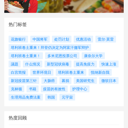
热门标签
花旗银行
中国将军
处罚计划
优惠活动
雷尔·莫雷
塔利班卷土重来！拜登仍决定为阿富汗撤军辩护
塔利班卷土重来！
多米尼恩投票公司
康奈尔大学
議題
什么情况
新型冠状病毒
提高免疫力
快速上涨
白宫简报
世界环境日
塔利班卷土重来
悦纳新自我
新冠疫苗第三针
大肠癌
募捐
美国研究生
微软日本
克林顿
书籍
疫苗的有效性
护理中心
生理用品免费法案
韩国
元宇宙
热度回顾