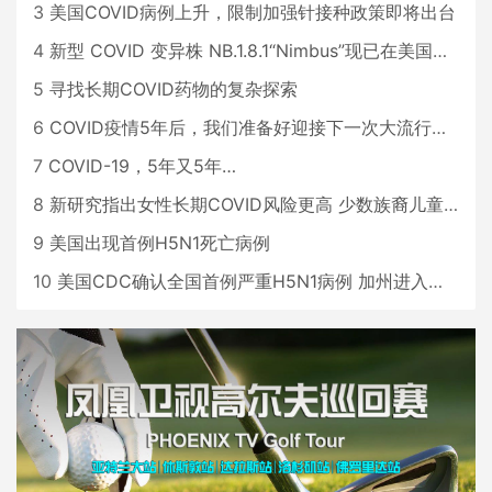
3
美国COVID病例上升，限制加强针接种政策即将出台
4
新型 COVID 变异株 NB.1.8.1“Nimbus”现已在美国占据主导地位
5
寻找长期COVID药物的复杂探索
6
COVID疫情5年后，我们准备好迎接下一次大流行了吗？
7
COVID-19，5年又5年…
8
新研究指出女性长期COVID风险更高 少数族裔儿童存在差异
9
美国出现首例H5N1死亡病例
10
美国CDC确认全国首例严重H5N1病例 加州进入紧急状态