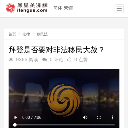
简体
繁體
T
o
g
g
首页
法律
移民法
l
e
n
拜登是否要对非法移民大赦？
a
9365 阅读
0 评论
0 点赞
v
i
g
a
t
i
o
n