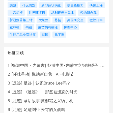
議題
什么情况
新型冠状病毒
提高免疫力
快速上涨
白宫简报
世界环境日
塔利班卷土重来
悦纳新自我
新冠疫苗第三针
大肠癌
募捐
美国研究生
微软日本
克林顿
书籍
疫苗的有效性
护理中心
生理用品免费法案
韩国
元宇宙
热度回顾
1
[
畅游中国 - 内蒙古
]
畅游中国•内蒙古之钢铁骄子，魅力包头
2
[
环球星动
]
悦纳新自我 | AIF电影节
3
[
足迹
]
足迹 | 认识Bruce Lee吗？
4
[
足迹
]
《足迹》---那些被遗忘的时光
5
[
足迹
]
幕后故事∣黄柳霜之采访手札
6
[
足迹
]
足迹∣冲上云霄的女战鹰