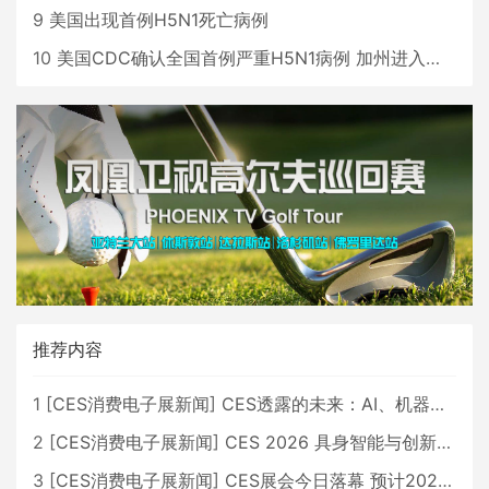
9
美国出现首例H5N1死亡病例
10
美国CDC确认全国首例严重H5N1病例 加州进入紧急状态
推荐内容
1
[
CES消费电子展新闻
]
CES透露的未来：AI、机器人与智能生活大爆发
2
[
CES消费电子展新闻
]
CES 2026 具身智能与创新领域 中国公司大放异彩
3
[
CES消费电子展新闻
]
CES展会今日落幕 预计2026行业收入将超五千亿美元