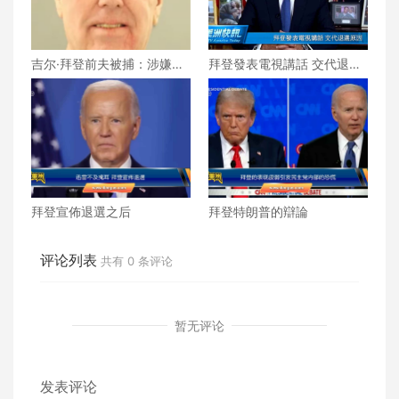
吉尔·拜登前夫被捕：涉嫌杀
拜登發表電視講話 交代退選
害现任妻子，案件细节逐步
原因
浮出水面
拜登宣佈退選之后
拜登特朗普的辯論
评论列表
共有
0
条评论
暂无评论
发表评论