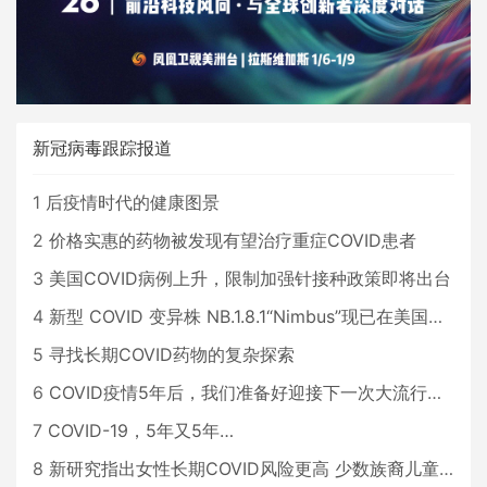
新冠病毒跟踪报道
1
后疫情时代的健康图景
2
价格实惠的药物被发现有望治疗重症COVID患者
3
美国COVID病例上升，限制加强针接种政策即将出台
4
新型 COVID 变异株 NB.1.8.1“Nimbus”现已在美国占据主导地位
5
寻找长期COVID药物的复杂探索
6
COVID疫情5年后，我们准备好迎接下一次大流行了吗？
7
COVID-19，5年又5年…
8
新研究指出女性长期COVID风险更高 少数族裔儿童存在差异