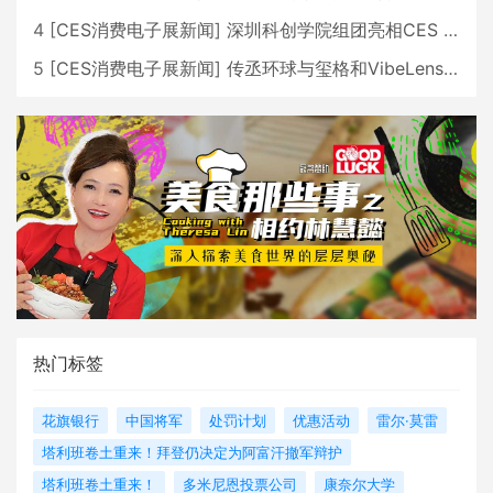
4
[
CES消费电子展新闻
]
深圳科创学院组团亮相CES 广受好评
5
[
CES消费电子展新闻
]
传丞环球与玺格和VibeLens共同推出全新耳机
热门标签
花旗银行
中国将军
处罚计划
优惠活动
雷尔·莫雷
塔利班卷土重来！拜登仍决定为阿富汗撤军辩护
塔利班卷土重来！
多米尼恩投票公司
康奈尔大学