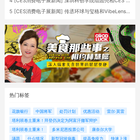
4
[
CES消费电子展新闻
]
深圳科创学院组团亮相CES 广受好评
5
[
CES消费电子展新闻
]
传丞环球与玺格和VibeLens共同推出全新耳机
热门标签
花旗银行
中国将军
处罚计划
优惠活动
雷尔·莫雷
塔利班卷土重来！拜登仍决定为阿富汗撤军辩护
塔利班卷土重来！
多米尼恩投票公司
康奈尔大学
議題
什么情况
新型冠状病毒
提高免疫力
快速上涨