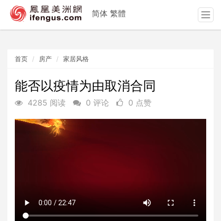
简体
繁體
T
o
g
g
首页
房产
家居风格
l
e
n
能否以疫情为由取消合同
a
4285 阅读
0 评论
0 点赞
v
i
g
a
t
i
o
n