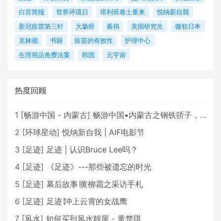
白宫简报
世界环境日
塔利班卷土重来
悦纳新自我
新冠疫苗第三针
大肠癌
募捐
美国研究生
微软日本
克林顿
书籍
疫苗的有效性
护理中心
生理用品免费法案
韩国
元宇宙
热度回顾
1
[
畅游中国 - 内蒙古
]
畅游中国•内蒙古之钢铁骄子，魅力包头
2
[
环球星动
]
悦纳新自我 | AIF电影节
3
[
足迹
]
足迹 | 认识Bruce Lee吗？
4
[
足迹
]
《足迹》---那些被遗忘的时光
5
[
足迹
]
幕后故事∣黄柳霜之采访手札
6
[
足迹
]
足迹∣冲上云霄的女战鹰
7
[
风水
]
如何买到风水靓屋 - 黄楚琪