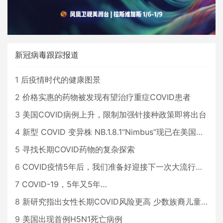
新冠病毒跟踪报道
1
后疫情时代的健康图景
2
价格实惠的药物被发现有望治疗重症COVID患者
3
美国COVID病例上升，限制加强针接种政策即将出台
4
新型 COVID 变异株 NB.1.8.1“Nimbus”现已在美国占据主导地位
5
寻找长期COVID药物的复杂探索
6
COVID疫情5年后，我们准备好迎接下一次大流行了吗？
7
COVID-19，5年又5年…
8
新研究指出女性长期COVID风险更高 少数族裔儿童存在差异
9
美国出现首例H5N1死亡病例