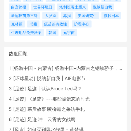
白宫简报
世界环境日
塔利班卷土重来
悦纳新自我
新冠疫苗第三针
大肠癌
募捐
美国研究生
微软日本
克林顿
书籍
疫苗的有效性
护理中心
生理用品免费法案
韩国
元宇宙
热度回顾
1
[
畅游中国 - 内蒙古
]
畅游中国•内蒙古之钢铁骄子，魅力包头
2
[
环球星动
]
悦纳新自我 | AIF电影节
3
[
足迹
]
足迹 | 认识Bruce Lee吗？
4
[
足迹
]
《足迹》---那些被遗忘的时光
5
[
足迹
]
幕后故事∣黄柳霜之采访手札
6
[
足迹
]
足迹∣冲上云霄的女战鹰
7
[
风水
]
如何买到风水靓屋 - 黄楚琪