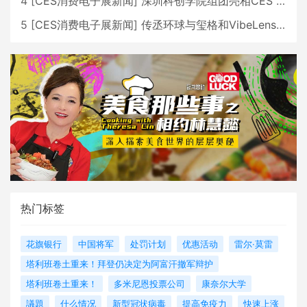
4
[
CES消费电子展新闻
]
深圳科创学院组团亮相CES 广受好评
5
[
CES消费电子展新闻
]
传丞环球与玺格和VibeLens共同推出全新耳机
热门标签
花旗银行
中国将军
处罚计划
优惠活动
雷尔·莫雷
塔利班卷土重来！拜登仍决定为阿富汗撤军辩护
塔利班卷土重来！
多米尼恩投票公司
康奈尔大学
議題
什么情况
新型冠状病毒
提高免疫力
快速上涨