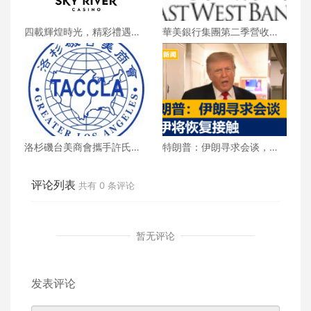
四載輝煌時光，精彩禮遇歡
華美銀行集團第二季營收創
慶一整月
新高 每股收益年增18%
洛杉磯台美商會攜手許氏參
特朗普：伊朗寻求会谈，美
業 推廣健康養生新生活
伊将恢复接触
评论列表
共有
0
条评论
暂无评论
发表评论