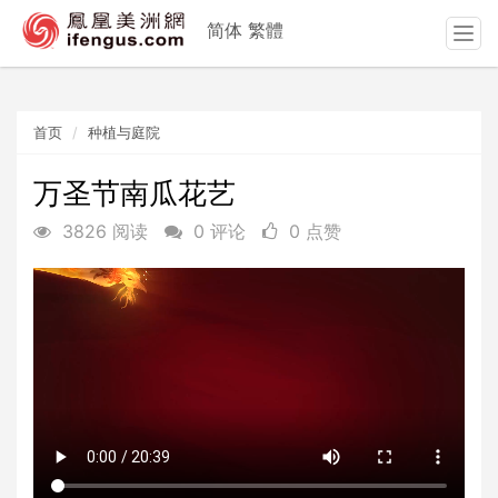
简体
繁體
T
o
g
g
首页
种植与庭院
l
e
n
万圣节南瓜花艺
a
3826 阅读
0 评论
0 点赞
v
i
g
a
t
i
o
n