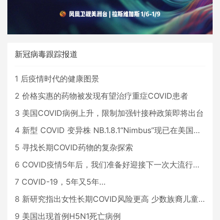
新冠病毒跟踪报道
1
后疫情时代的健康图景
2
价格实惠的药物被发现有望治疗重症COVID患者
3
美国COVID病例上升，限制加强针接种政策即将出台
4
新型 COVID 变异株 NB.1.8.1“Nimbus”现已在美国占据主导地位
5
寻找长期COVID药物的复杂探索
6
COVID疫情5年后，我们准备好迎接下一次大流行了吗？
7
COVID-19，5年又5年…
8
新研究指出女性长期COVID风险更高 少数族裔儿童存在差异
9
美国出现首例H5N1死亡病例