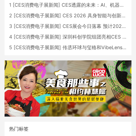
1
[
CES消费电子展新闻
]
CES透露的未来：AI、机器人与智能生活大爆发
2
[
CES消费电子展新闻
]
CES 2026 具身智能与创新领域 中国公司大放异彩
3
[
CES消费电子展新闻
]
CES展会今日落幕 预计2026行业收入将超五千亿美元
4
[
CES消费电子展新闻
]
深圳科创学院组团亮相CES 广受好评
5
[
CES消费电子展新闻
]
传丞环球与玺格和VibeLens共同推出全新耳机
热门标签