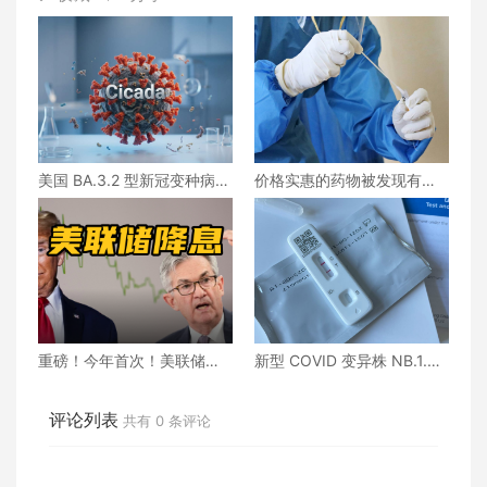
美国 BA.3.2 型新冠变种病例
价格实惠的药物被发现有望
正在上升
治疗重症COVID患者
重磅！今年首次！美联储降
新型 COVID 变异株 NB.1.8.
息，股市涨跌不一
1“Nimbus”现已在美国占据主
导地位
评论列表
共有
0
条评论