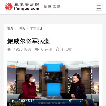
简体
繁體
T
o
g
g
首页
访谈
非常美洲
l
e
n
鲍威尔将军病逝
a
4926 阅读
0 评论
1 点赞
v
i
g
a
t
i
o
n