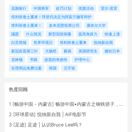
花旗银行
中国将军
处罚计划
优惠活动
雷尔·莫雷
塔利班卷土重来！拜登仍决定为阿富汗撤军辩护
塔利班卷土重来！
多米尼恩投票公司
康奈尔大学
議題
什么情况
新型冠状病毒
提高免疫力
快速上涨
白宫简报
世界环境日
塔利班卷土重来
悦纳新自我
新冠疫苗第三针
大肠癌
募捐
美国研究生
微软日本
克林顿
书籍
疫苗的有效性
护理中心
生理用品免费法案
韩国
元宇宙
热度回顾
1
[
畅游中国 - 内蒙古
]
畅游中国•内蒙古之钢铁骄子，魅力包头
2
[
环球星动
]
悦纳新自我 | AIF电影节
3
[
足迹
]
足迹 | 认识Bruce Lee吗？