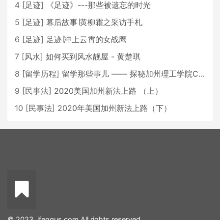
4
[
足迹
]
《足迹》---那些被遗忘的时光
5
[
足迹
]
幕后故事∣黄柳霜之采访手札
6
[
足迹
]
足迹∣冲上云霄的女战鹰
7
[
风水
]
如何买到风水靓屋 - 黄楚琪
8
[
留学历程
]
留学那些事儿 —— 探秘加州理工学院Caltech博士生活 [上集]
9
[
民事法
]
2020美国加州新法上路 （上）
10
[
民事法
]
2020年美国加州新法上路（下）
© 2023. ifengus.com All rights reserved.