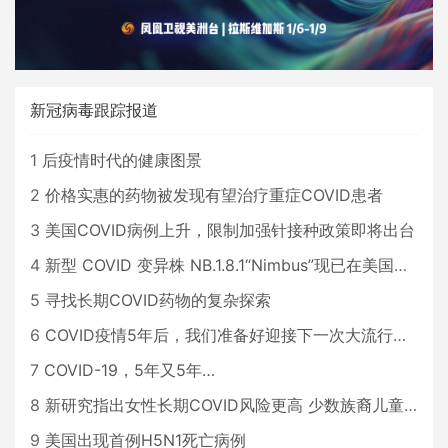
新冠病毒跟踪报道
1
后疫情时代的健康图景
2
价格实惠的药物被发现有望治疗重症COVID患者
3
美国COVID病例上升，限制加强针接种政策即将出台
4
新型 COVID 变异株 NB.1.8.1“Nimbus”现已在美国占据主导地位
5
寻找长期COVID药物的复杂探索
6
COVID疫情5年后，我们准备好迎接下一次大流行了吗？
7
COVID-19，5年又5年…
8
新研究指出女性长期COVID风险更高 少数族裔儿童存在差异
9
美国出现首例H5N1死亡病例