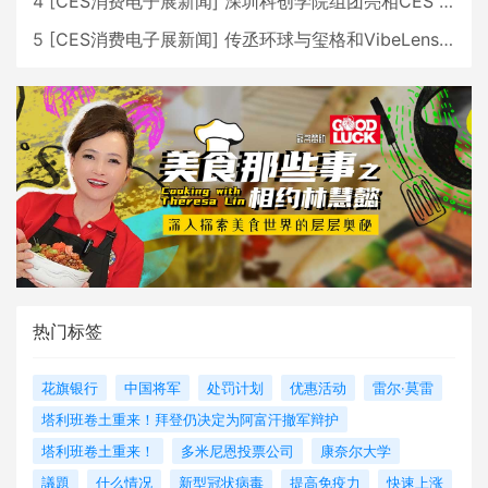
4
[
CES消费电子展新闻
]
深圳科创学院组团亮相CES 广受好评
5
[
CES消费电子展新闻
]
传丞环球与玺格和VibeLens共同推出全新耳机
热门标签
花旗银行
中国将军
处罚计划
优惠活动
雷尔·莫雷
塔利班卷土重来！拜登仍决定为阿富汗撤军辩护
塔利班卷土重来！
多米尼恩投票公司
康奈尔大学
議題
什么情况
新型冠状病毒
提高免疫力
快速上涨