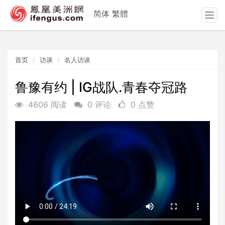
简体
繁體
T
o
g
g
首页
访谈
名人访谈
l
e
n
鲁豫有约 | IG战队.青春夺冠路
a
4606 阅读
0 评论
0 点赞
v
i
g
a
t
i
o
n