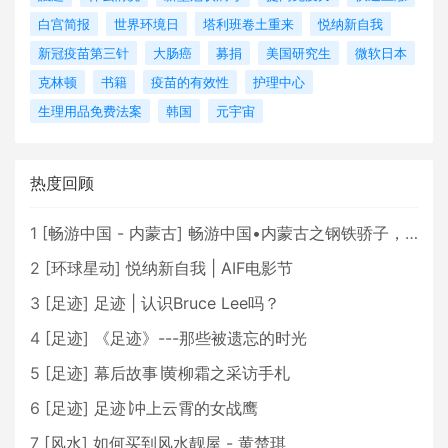
白宫简报
世界环境日
塔利班卷土重来
悦纳新自我
新冠疫苗第三针
大肠癌
募捐
美国研究生
微软日本
克林顿
书籍
疫苗的有效性
护理中心
生理用品免费法案
韩国
元宇宙
热度回顾
1
[
畅游中国 - 内蒙古
]
畅游中国•内蒙古之钢铁骄子，魅力包头
2
[
环球星动
]
悦纳新自我 | AIF电影节
3
[
足迹
]
足迹 | 认识Bruce Lee吗？
4
[
足迹
]
《足迹》---那些被遗忘的时光
5
[
足迹
]
幕后故事∣黄柳霜之采访手札
6
[
足迹
]
足迹∣冲上云霄的女战鹰
7
[
风水
]
如何买到风水靓屋 - 黄楚琪