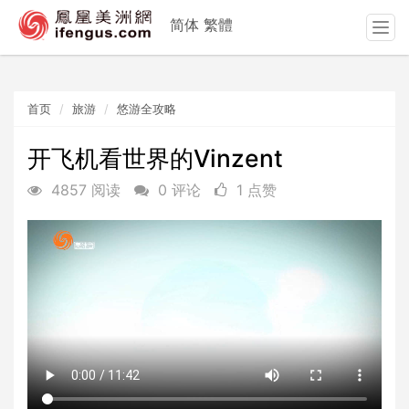
简体
繁體
T
o
g
g
首页
旅游
悠游全攻略
l
e
n
开飞机看世界的Vinzent
a
4857 阅读
0 评论
1 点赞
v
i
g
a
t
i
o
n