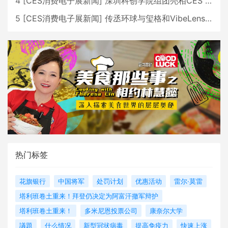
4
[
CES消费电子展新闻
]
深圳科创学院组团亮相CES 广受好评
5
[
CES消费电子展新闻
]
传丞环球与玺格和VibeLens共同推出全新耳机
热门标签
花旗银行
中国将军
处罚计划
优惠活动
雷尔·莫雷
塔利班卷土重来！拜登仍决定为阿富汗撤军辩护
塔利班卷土重来！
多米尼恩投票公司
康奈尔大学
議題
什么情况
新型冠状病毒
提高免疫力
快速上涨