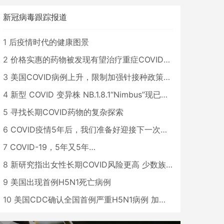
新冠病毒跟踪报道
1
后疫情时代的健康图景
2
价格实惠的药物被发现有望治疗重症COVID患者
3
美国COVID病例上升，限制加强针接种政策即将出台
4
新型 COVID 变异株 NB.1.8.1“Nimbus”现已在美国占据主导地位
5
寻找长期COVID药物的复杂探索
6
COVID疫情5年后，我们准备好迎接下一次大流行了吗？
7
COVID-19，5年又5年…
8
新研究指出女性长期COVID风险更高 少数族裔儿童存在差异
9
美国出现首例H5N1死亡病例
10
美国CDC确认全国首例严重H5N1病例 加州进入紧急状态