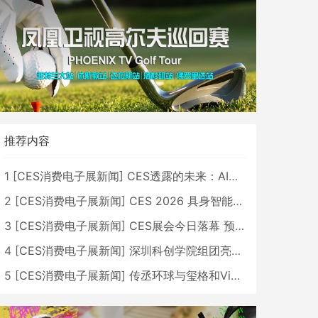
推荐内容
1
[
CES消费电子展新闻
]
CES透露的未来：AI、机器人与智能生活大爆发
2
[
CES消费电子展新闻
]
CES 2026 具身智能与创新领域 中国公司大放异彩
3
[
CES消费电子展新闻
]
CES展会今日落幕 预计2026行业收入将超五千亿美元
4
[
CES消费电子展新闻
]
深圳科创学院组团亮相CES 广受好评
5
[
CES消费电子展新闻
]
传丞环球与玺格和VibeLens共同推出全新耳机