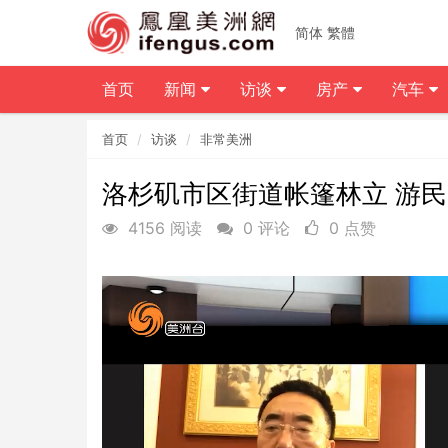
简体
繁體
首页
新闻
访谈
房产
汽车
首页
访谈
非常美洲
洛杉矶市区街道帐篷林立 游
4156 阅读
0 评论
0 点赞