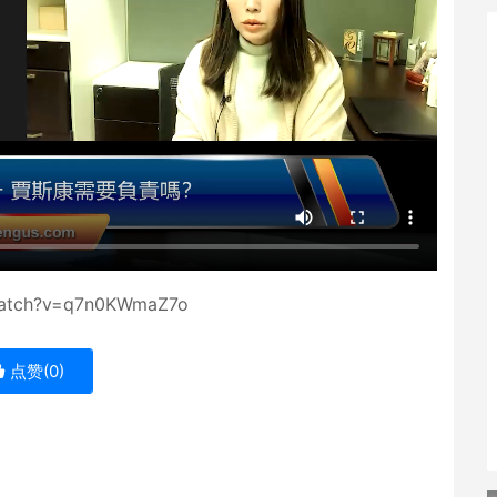
tch?v=q7n0KWmaZ7o
点赞(
0
)