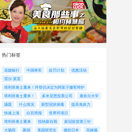
热门标签
花旗银行
中国将军
处罚计划
优惠活动
雷尔·莫雷
塔利班卷土重来！拜登仍决定为阿富汗撤军辩护
塔利班卷土重来！
多米尼恩投票公司
康奈尔大学
議題
什么情况
新型冠状病毒
提高免疫力
快速上涨
白宫简报
世界环境日
塔利班卷土重来
悦纳新自我
新冠疫苗第三针
大肠癌
募捐
美国研究生
微软日本
克林顿