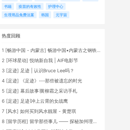
书籍
疫苗的有效性
护理中心
生理用品免费法案
韩国
元宇宙
热度回顾
1
[
畅游中国 - 内蒙古
]
畅游中国•内蒙古之钢铁骄子，魅力包头
2
[
环球星动
]
悦纳新自我 | AIF电影节
3
[
足迹
]
足迹 | 认识Bruce Lee吗？
4
[
足迹
]
《足迹》---那些被遗忘的时光
5
[
足迹
]
幕后故事∣黄柳霜之采访手札
6
[
足迹
]
足迹∣冲上云霄的女战鹰
7
[
风水
]
如何买到风水靓屋 - 黄楚琪
8
[
留学历程
]
留学那些事儿 —— 探秘加州理工学院Caltech博士生活 [上集]