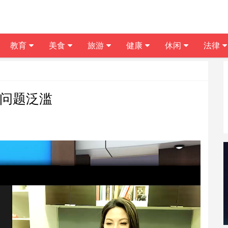
教育
美食
旅游
健康
休闲
法律
民问题泛滥