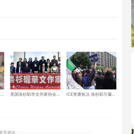
十
美国洛杉矶华文作家协会
ICE突袭执法 洛杉矶引爆抗
会
成功举办“如何使用AI辅助
议示威潮
文学创作”专题研讨会
暂无评论