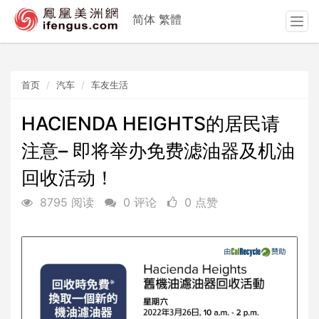
简体
繁體
T
o
g
g
首页
汽车
车友生活
l
e
n
HACIENDA HEIGHTS的居民请
a
注意– 即将举办免费滤油器及机油
v
i
回收活动！
g
a
8795 阅读
0 评论
0 点赞
t
i
o
n