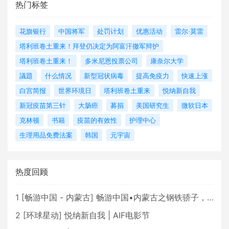
热门标签
花旗银行
中国将军
处罚计划
优惠活动
雷尔·莫雷
塔利班卷土重来！拜登仍决定为阿富汗撤军辩护
塔利班卷土重来！
多米尼恩投票公司
康奈尔大学
議題
什么情况
新型冠状病毒
提高免疫力
快速上涨
白宫简报
世界环境日
塔利班卷土重来
悦纳新自我
新冠疫苗第三针
大肠癌
募捐
美国研究生
微软日本
克林顿
书籍
疫苗的有效性
护理中心
生理用品免费法案
韩国
元宇宙
热度回顾
1
[
畅游中国 - 内蒙古
]
畅游中国•内蒙古之钢铁骄子，魅力包头
2
[
环球星动
]
悦纳新自我 | AIF电影节