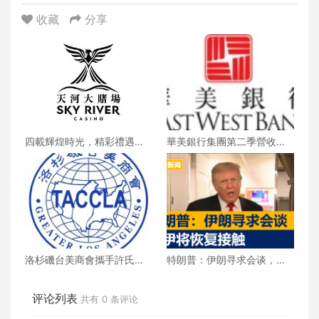
收藏
分享
四載輝煌時光，精彩禮遇歡
華美銀行集團第二季營收創
慶一整月
新高 每股收益年增18%
洛杉磯台美商會攜手許氏參
特朗普：伊朗寻求会谈，美
業 推廣健康養生新生活
伊将恢复接触
评论列表
共有
0
条评论