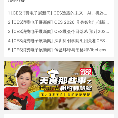
1
[
CES消费电子展新闻
]
CES透露的未来：AI、机器人与智能生活大爆发
2
[
CES消费电子展新闻
]
CES 2026 具身智能与创新领域 中国公司大放异彩
3
[
CES消费电子展新闻
]
CES展会今日落幕 预计2026行业收入将超五千亿美元
4
[
CES消费电子展新闻
]
深圳科创学院组团亮相CES 广受好评
5
[
CES消费电子展新闻
]
传丞环球与玺格和VibeLens共同推出全新耳机