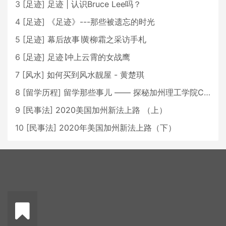
3
[
足迹
]
足迹 | 认识Bruce Lee吗？
4
[
足迹
]
《足迹》---那些被遗忘的时光
5
[
足迹
]
幕后故事∣黄柳霜之采访手札
6
[
足迹
]
足迹∣冲上云霄的女战鹰
7
[
风水
]
如何买到风水靓屋 - 黄楚琪
8
[
留学历程
]
留学那些事儿 —— 探秘加州理工学院Caltech博士生活 [上集]
9
[
民事法
]
2020美国加州新法上路 （上）
10
[
民事法
]
2020年美国加州新法上路（下）