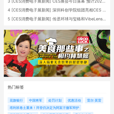
3
[
CES消费电子展新闻
]
CES展会今日落幕 预计2026行业收入将超五千亿美元
4
[
CES消费电子展新闻
]
深圳科创学院组团亮相CES 广受好评
5
[
CES消费电子展新闻
]
传丞环球与玺格和VibeLens共同推出全新耳机
热门标签
花旗银行
中国将军
处罚计划
优惠活动
雷尔·莫雷
塔利班卷土重来！拜登仍决定为阿富汗撤军辩护