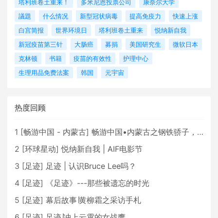
塔利班卷土重来！
多米尼恩投票公司
康奈尔大学
議題
什么情况
新型冠状病毒
提高免疫力
快速上涨
白宫简报
世界环境日
塔利班卷土重来
悦纳新自我
新冠疫苗第三针
大肠癌
募捐
美国研究生
微软日本
克林顿
书籍
疫苗的有效性
护理中心
生理用品免费法案
韩国
元宇宙
热度回顾
1
[
畅游中国 - 内蒙古
]
畅游中国•内蒙古之钢铁骄子，魅力包头
2
[
环球星动
]
悦纳新自我 | AIF电影节
3
[
足迹
]
足迹 | 认识Bruce Lee吗？
4
[
足迹
]
《足迹》---那些被遗忘的时光
5
[
足迹
]
幕后故事∣黄柳霜之采访手札
6
[
足迹
]
足迹∣冲上云霄的女战鹰