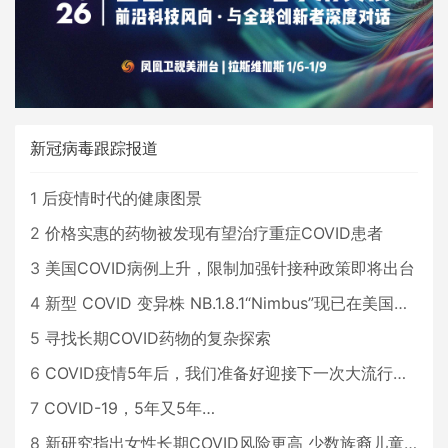
新冠病毒跟踪报道
1
后疫情时代的健康图景
2
价格实惠的药物被发现有望治疗重症COVID患者
3
美国COVID病例上升，限制加强针接种政策即将出台
4
新型 COVID 变异株 NB.1.8.1“Nimbus”现已在美国占据主导地位
5
寻找长期COVID药物的复杂探索
6
COVID疫情5年后，我们准备好迎接下一次大流行了吗？
7
COVID-19，5年又5年…
8
新研究指出女性长期COVID风险更高 少数族裔儿童存在差异