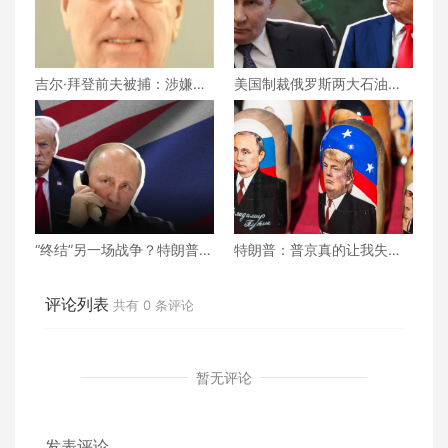
吉尔·拜登前夫被捕：涉嫌杀
美国制裁俄罗斯两大石油巨
害现任妻子，案件细节逐步
头！普京怒斥：不友好！
浮出水面
“终结”另一场战争？特朗普与
特朗普：普京真的让我失望
普京结束通话！社媒曝通话
了...
细节...
评论列表
共有
0
条评论
暂无评论
发表评论