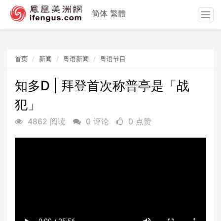
简体
繁體
T
o
g
g
首页
新闻
粤语新闻
粤语节目
l
e
n
知多D | 拜登首次称普亭是「战
a
犯」
v
i
4862 阅读
0 评论
0 点赞
g
a
t
i
o
n