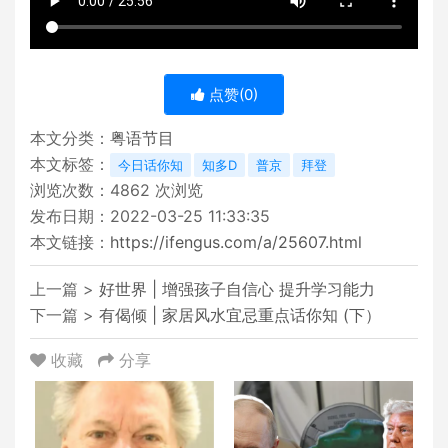
点赞(
0
)
本文分类：
粤语节目
本文标签：
今日话你知
知多D
普京
拜登
浏览次数：
4862
次浏览
发布日期：2022-03-25 11:33:35
本文链接：
https://ifengus.com/a/25607.html
上一篇 >
好世界 | 增强孩子自信心 提升学习能力
下一篇 >
有偈倾 | 家居风水宜忌重点话你知 (下）
收藏
分享