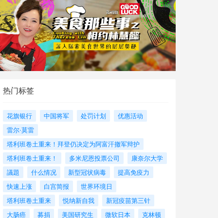
热门标签
花旗银行
中国将军
处罚计划
优惠活动
雷尔·莫雷
塔利班卷土重来！拜登仍决定为阿富汗撤军辩护
塔利班卷土重来！
多米尼恩投票公司
康奈尔大学
議題
什么情况
新型冠状病毒
提高免疫力
快速上涨
白宫简报
世界环境日
塔利班卷土重来
悦纳新自我
新冠疫苗第三针
大肠癌
募捐
美国研究生
微软日本
克林顿