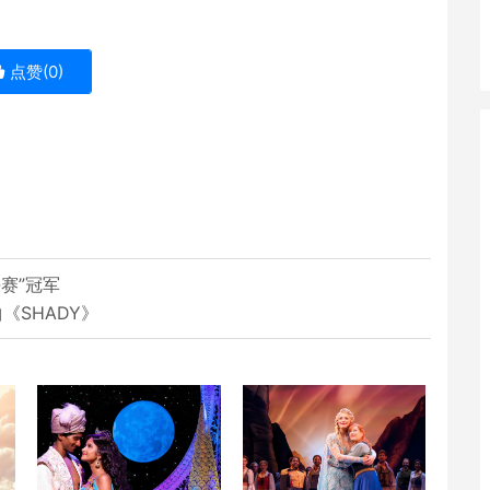
点赞(
0
)
赛”冠军
曲《SHADY》