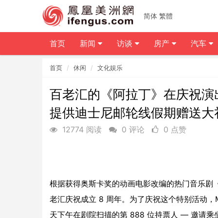
简体
繁體
首页
新闻
访谈
房产
汽车
首页
休闲
文化娱乐
百老汇的《阿拉丁》在庆祝演出
提供迪士尼邮轮线假期赠送大
12774 阅读
0 评论
0 点赞
根据获得奥斯卡奖的动画电影改编的热门音乐剧《阿
老汇庆祝成立 8 周年。为了庆祝这个特别活动，Mich
天下午在剧院扫描的第 888 位持票人 — 邀请乘坐