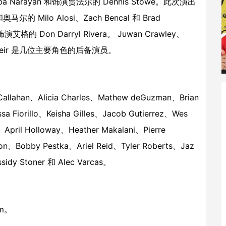
oba Narayan 和饰演贾法尔的 Dennis Stowe。此次演出
lo Alosi、Zach Bencal 和 Brad
艾格的 Don Darryl Rivera。 Juwan Crawley、
than Weir 是几位主要角色的后备演员。
ahan、Alicia Charles、Mathew deGuzman、Brian
a Fiorillo、Keisha Gilles、Jacob Gutierrez、Wes
April Holloway、Heather Makalani、Pierre
on、Bobby Pestka、Ariel Reid、Tyler Roberts、Jaz
sidy Stoner 和 Alec Varcas。
m
。