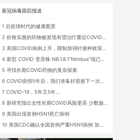
新冠病毒跟踪报道
1
后疫情时代的健康图景
2
价格实惠的药物被发现有望治疗重症COVID患者
3
美国COVID病例上升，限制加强针接种政策即将出台
4
新型 COVID 变异株 NB.1.8.1“Nimbus”现已在美国占据主导地位
5
寻找长期COVID药物的复杂探索
6
COVID疫情5年后，我们准备好迎接下一次大流行了吗？
7
COVID-19，5年又5年…
8
新研究指出女性长期COVID风险更高 少数族裔儿童存在差异
9
美国出现首例H5N1死亡病例
10
美国CDC确认全国首例严重H5N1病例 加州进入紧急状态