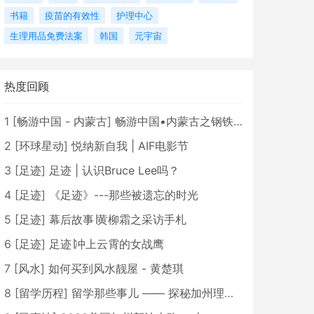
书籍
疫苗的有效性
护理中心
生理用品免费法案
韩国
元宇宙
热度回顾
1
[
畅游中国 - 内蒙古
]
畅游中国•内蒙古之钢铁骄子，魅力包头
2
[
环球星动
]
悦纳新自我 | AIF电影节
3
[
足迹
]
足迹 | 认识Bruce Lee吗？
4
[
足迹
]
《足迹》---那些被遗忘的时光
5
[
足迹
]
幕后故事∣黄柳霜之采访手札
6
[
足迹
]
足迹∣冲上云霄的女战鹰
7
[
风水
]
如何买到风水靓屋 - 黄楚琪
8
[
留学历程
]
留学那些事儿 —— 探秘加州理工学院Caltech博士生活 [上集]