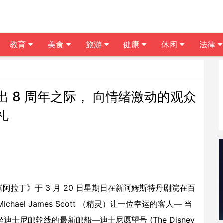
教育
美食
旅游
健康
休闲
法律
 8 周年之际， 向情绪激动的观众
礼
拉丁》于 3 月 20 日星期日在新阿姆斯特丹剧院在百
ael James Scott （精灵）让一位幸运的客人— 当
迪士尼邮轮线的最新邮船—迪士尼愿望号 (The Disney