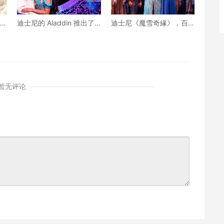
国乐
迪士尼的 Aladdin 推出了
迪士尼《魔雪奇緣》，百
全新創作 北美巡迴演出
老匯獎項音樂劇名作，即
將來到您的城市
暂无评论