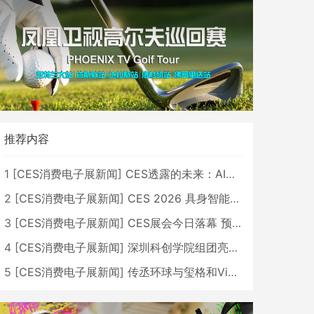
推荐内容
1
[
CES消费电子展新闻
]
CES透露的未来：AI、机器人与智能生活大爆发
2
[
CES消费电子展新闻
]
CES 2026 具身智能与创新领域 中国公司大放异彩
3
[
CES消费电子展新闻
]
CES展会今日落幕 预计2026行业收入将超五千亿美元
4
[
CES消费电子展新闻
]
深圳科创学院组团亮相CES 广受好评
5
[
CES消费电子展新闻
]
传丞环球与玺格和VibeLens共同推出全新耳机