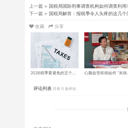
上一篇 >
国税局国际刑事调查机构如何调查利用
下一篇 >
国税局解答：报税季令人头疼的这几个
收藏
分享
2026税季要避免的五个报
心脑血管疾病如何 “未病
税错误
防、既病防变” ？下
评论列表
共有
0
条评论