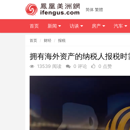
简体
繁體
首页
新闻
访谈
房产
汽车
首页
财经
报税
拥有海外资产的纳税人报税时
13539 阅读
0 评论
0 点赞