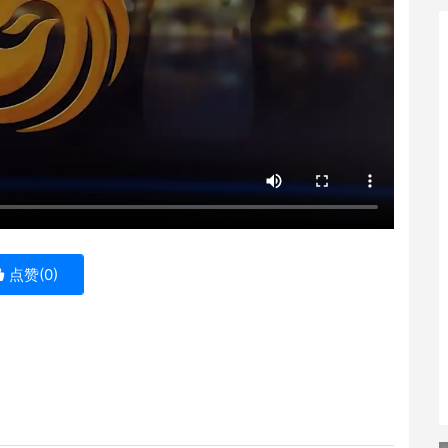
点赞(
0
)