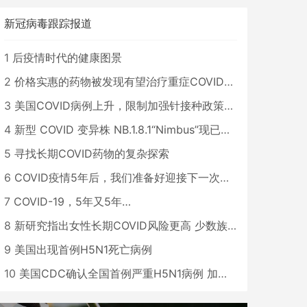
新冠病毒跟踪报道
1
后疫情时代的健康图景
2
价格实惠的药物被发现有望治疗重症COVID患者
3
美国COVID病例上升，限制加强针接种政策即将出台
4
新型 COVID 变异株 NB.1.8.1“Nimbus”现已在美国占据主导地位
5
寻找长期COVID药物的复杂探索
6
COVID疫情5年后，我们准备好迎接下一次大流行了吗？
7
COVID-19，5年又5年…
8
新研究指出女性长期COVID风险更高 少数族裔儿童存在差异
9
美国出现首例H5N1死亡病例
10
美国CDC确认全国首例严重H5N1病例 加州进入紧急状态