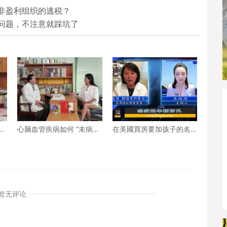
非盈利组织的逃税？
问题，不注意就踩坑了
先
心脑血管疾病如何 “未病先
在美國買房要加孩子的名
防、既病防变” ？上
字嗎？
暂无评论