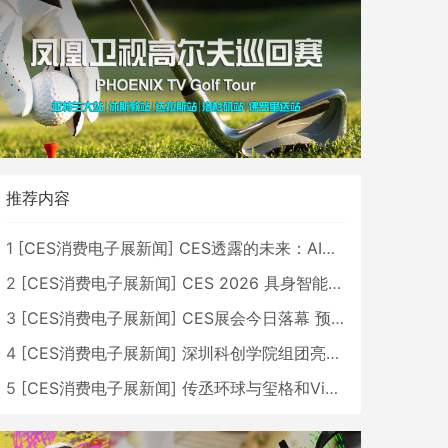
推荐内容
1
[
CES消费电子展新闻
]
CES透露的未来：AI、机器人与智能生活大爆发
2
[
CES消费电子展新闻
]
CES 2026 具身智能与创新领域 中国公司大放异彩
3
[
CES消费电子展新闻
]
CES展会今日落幕 预计2026行业收入将超五千亿美元
4
[
CES消费电子展新闻
]
深圳科创学院组团亮相CES 广受好评
5
[
CES消费电子展新闻
]
传丞环球与玺格和VibeLens共同推出全新耳机