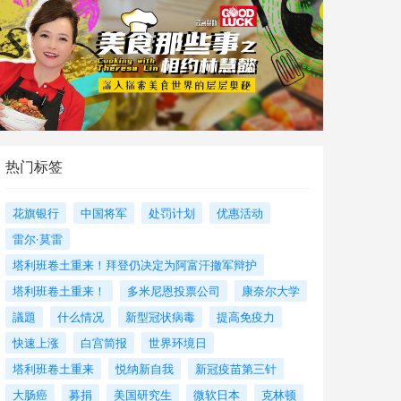
热门标签
花旗银行
中国将军
处罚计划
优惠活动
雷尔·莫雷
塔利班卷土重来！拜登仍决定为阿富汗撤军辩护
塔利班卷土重来！
多米尼恩投票公司
康奈尔大学
議題
什么情况
新型冠状病毒
提高免疫力
快速上涨
白宫简报
世界环境日
塔利班卷土重来
悦纳新自我
新冠疫苗第三针
大肠癌
募捐
美国研究生
微软日本
克林顿