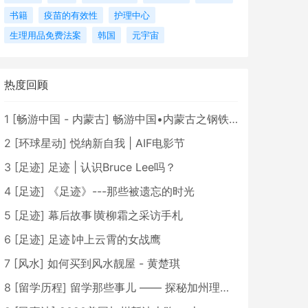
书籍
疫苗的有效性
护理中心
生理用品免费法案
韩国
元宇宙
热度回顾
1
[
畅游中国 - 内蒙古
]
畅游中国•内蒙古之钢铁骄子，魅力包头
2
[
环球星动
]
悦纳新自我 | AIF电影节
3
[
足迹
]
足迹 | 认识Bruce Lee吗？
4
[
足迹
]
《足迹》---那些被遗忘的时光
5
[
足迹
]
幕后故事∣黄柳霜之采访手札
6
[
足迹
]
足迹∣冲上云霄的女战鹰
7
[
风水
]
如何买到风水靓屋 - 黄楚琪
8
[
留学历程
]
留学那些事儿 —— 探秘加州理工学院Caltech博士生活 [上集]