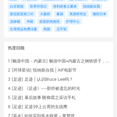
白宫简报
世界环境日
塔利班卷土重来
悦纳新自我
新冠疫苗第三针
大肠癌
募捐
美国研究生
微软日本
克林顿
书籍
疫苗的有效性
护理中心
生理用品免费法案
韩国
元宇宙
热度回顾
1
[
畅游中国 - 内蒙古
]
畅游中国•内蒙古之钢铁骄子，魅力包头
2
[
环球星动
]
悦纳新自我 | AIF电影节
3
[
足迹
]
足迹 | 认识Bruce Lee吗？
4
[
足迹
]
《足迹》---那些被遗忘的时光
5
[
足迹
]
幕后故事∣黄柳霜之采访手札
6
[
足迹
]
足迹∣冲上云霄的女战鹰
7
[
风水
]
如何买到风水靓屋 - 黄楚琪