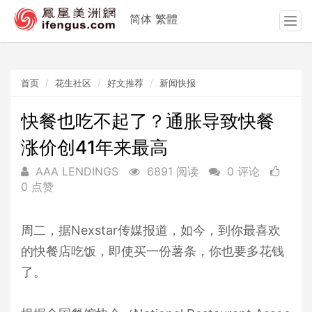
简体
繁體
T
o
g
g
首页
花生社区
好文推荐
新闻快报
l
e
n
快餐也吃不起了？通胀导致快餐
a
涨价创41年来最高
v
i
AAA LENDINGS
6891 阅读
0 评论
g
0 点赞
a
t
i
周二，据Nexstar传媒报道，如今，到你最喜欢
o
的快餐店吃饭，即使买一份薯条，你也要多花钱
n
了。