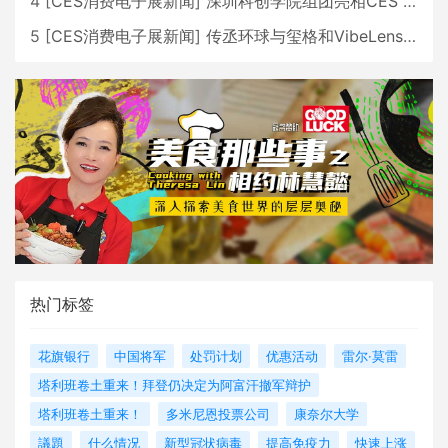
4
[
CES消费电子展新闻
]
深圳科创学院组团亮相CES 广受好评
5
[
CES消费电子展新闻
]
传丞环球与玺格和VibeLens共同推出全新耳机
热门标签
花旗银行
中国将军
处罚计划
优惠活动
雷尔·莫雷
塔利班卷土重来！拜登仍决定为阿富汗撤军辩护
塔利班卷土重来！
多米尼恩投票公司
康奈尔大学
議題
什么情况
新型冠状病毒
提高免疫力
快速上涨