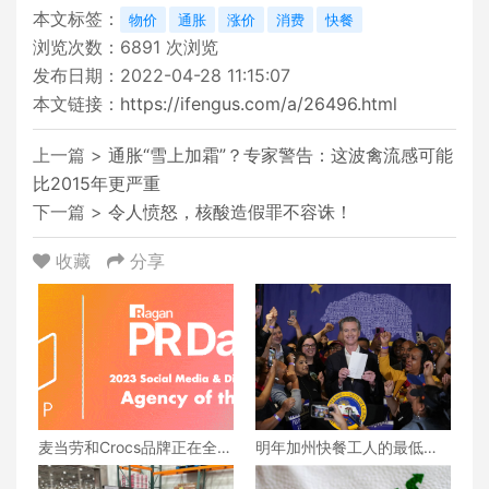
本文标签：
物价
通胀
涨价
消费
快餐
浏览次数：
6891
次浏览
发布日期：2022-04-28 11:15:07
本文链接：
https://ifengus.com/a/26496.html
上一篇 >
通胀“雪上加霜”？专家警告：这波禽流感可能
比2015年更严重
下一篇 >
令人愤怒，核酸造假罪不容诛！
收藏
分享
麦当劳和Crocs品牌正在全球
明年加州快餐工人的最低时
联手合作，共同推出系列产
薪将达到20美元
品， 独具匠心的设计让粉丝