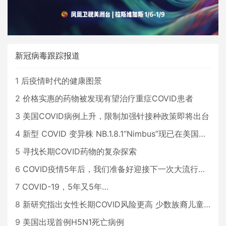
新冠病毒跟踪报道
1
后疫情时代的健康图景
2
价格实惠的药物被发现有望治疗重症COVID患者
3
美国COVID病例上升，限制加强针接种政策即将出台
4
新型 COVID 变异株 NB.1.8.1“Nimbus”现已在美国占据主导地位
5
寻找长期COVID药物的复杂探索
6
COVID疫情5年后，我们准备好迎接下一次大流行了吗？
7
COVID-19，5年又5年…
8
新研究指出女性长期COVID风险更高 少数族裔儿童存在差异
9
美国出现首例H5N1死亡病例