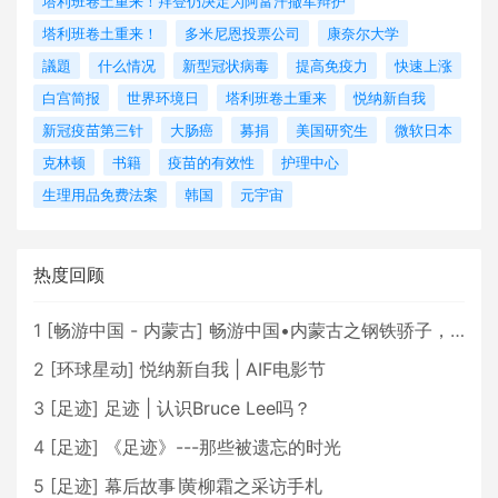
塔利班卷土重来！拜登仍决定为阿富汗撤军辩护
塔利班卷土重来！
多米尼恩投票公司
康奈尔大学
議題
什么情况
新型冠状病毒
提高免疫力
快速上涨
白宫简报
世界环境日
塔利班卷土重来
悦纳新自我
新冠疫苗第三针
大肠癌
募捐
美国研究生
微软日本
克林顿
书籍
疫苗的有效性
护理中心
生理用品免费法案
韩国
元宇宙
热度回顾
1
[
畅游中国 - 内蒙古
]
畅游中国•内蒙古之钢铁骄子，魅力包头
2
[
环球星动
]
悦纳新自我 | AIF电影节
3
[
足迹
]
足迹 | 认识Bruce Lee吗？
4
[
足迹
]
《足迹》---那些被遗忘的时光
5
[
足迹
]
幕后故事∣黄柳霜之采访手札