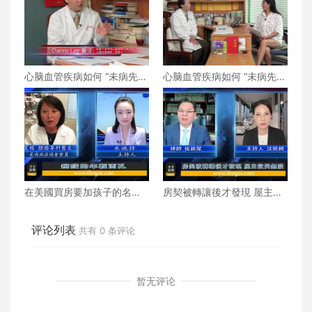
心脑血管疾病如何 “未病先
心脑血管疾病如何 “未病先
防、既病防变” ？下
防、既病防变” ？上
在美國買房要加孩子的名字
房契被轉讓後才發現 屋主欲
嗎？
哭無淚
评论列表
共有
0
条评论
暂无评论