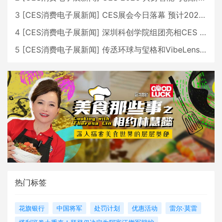
3
[
CES消费电子展新闻
]
CES展会今日落幕 预计2026行业收入将超五千亿美元
4
[
CES消费电子展新闻
]
深圳科创学院组团亮相CES 广受好评
5
[
CES消费电子展新闻
]
传丞环球与玺格和VibeLens共同推出全新耳机
热门标签
花旗银行
中国将军
处罚计划
优惠活动
雷尔·莫雷