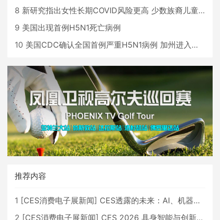
8
新研究指出女性长期COVID风险更高 少数族裔儿童存在差异
9
美国出现首例H5N1死亡病例
10
美国CDC确认全国首例严重H5N1病例 加州进入紧急状态
推荐内容
1
[
CES消费电子展新闻
]
CES透露的未来：AI、机器人与智能生活大爆发
2
[
CES消费电子展新闻
]
CES 2026 具身智能与创新领域 中国公司大放异彩