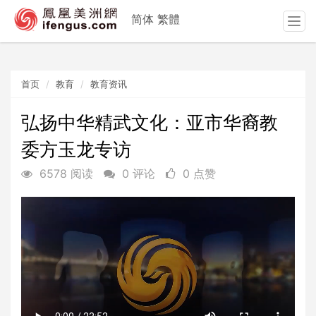
简体
繁體
T
o
g
g
首页
教育
教育资讯
l
e
n
弘扬中华精武文化：亚市华裔教
a
委方玉龙专访
v
i
6578 阅读
0 评论
0 点赞
g
a
t
i
o
n