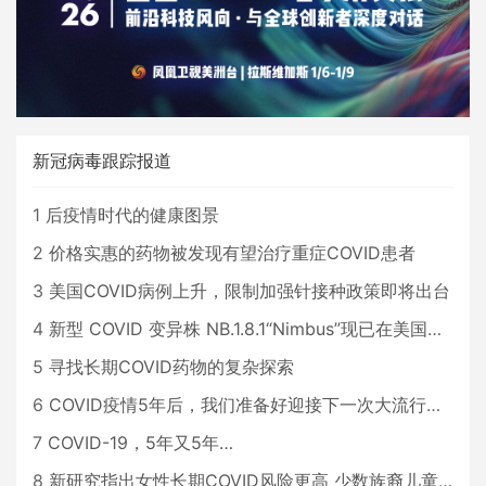
新冠病毒跟踪报道
1
后疫情时代的健康图景
2
价格实惠的药物被发现有望治疗重症COVID患者
3
美国COVID病例上升，限制加强针接种政策即将出台
4
新型 COVID 变异株 NB.1.8.1“Nimbus”现已在美国占据主导地位
5
寻找长期COVID药物的复杂探索
6
COVID疫情5年后，我们准备好迎接下一次大流行了吗？
7
COVID-19，5年又5年…
8
新研究指出女性长期COVID风险更高 少数族裔儿童存在差异