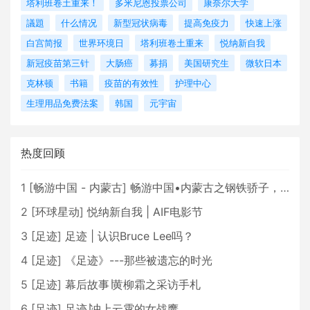
塔利班卷土重来！
多米尼恩投票公司
康奈尔大学
議題
什么情况
新型冠状病毒
提高免疫力
快速上涨
白宫简报
世界环境日
塔利班卷土重来
悦纳新自我
新冠疫苗第三针
大肠癌
募捐
美国研究生
微软日本
克林顿
书籍
疫苗的有效性
护理中心
生理用品免费法案
韩国
元宇宙
热度回顾
1
[
畅游中国 - 内蒙古
]
畅游中国•内蒙古之钢铁骄子，魅力包头
2
[
环球星动
]
悦纳新自我 | AIF电影节
3
[
足迹
]
足迹 | 认识Bruce Lee吗？
4
[
足迹
]
《足迹》---那些被遗忘的时光
5
[
足迹
]
幕后故事∣黄柳霜之采访手札
6
[
足迹
]
足迹∣冲上云霄的女战鹰