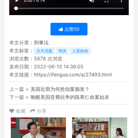
点赞(
0
)
本文分类：
刑事法
本文标签：
天天话题
邓洪
入室抢劫
浏览次数：
5878
次浏览
发布日期：2022-06-13 14:36:05
本文链接：
https://ifengus.com/a/27493.html
上一篇 >
美国近期为何抢劫案频发？
下一篇 >
唤醒美国亚裔抗争的陈果仁命案始末
收藏
分享