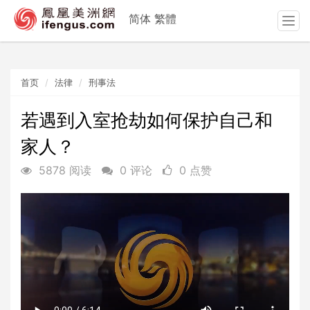
简体
繁體
T
o
g
g
首页
法律
刑事法
l
e
n
若遇到入室抢劫如何保护自己和
a
家人？
v
i
5878 阅读
0 评论
0 点赞
g
a
t
i
o
n