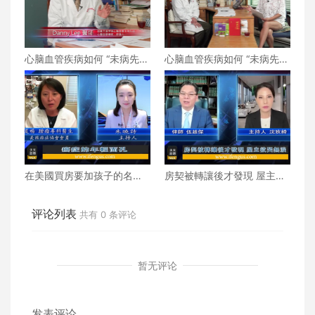
心脑血管疾病如何 “未病先
心脑血管疾病如何 “未病先
防、既病防变” ？下
防、既病防变” ？上
在美國買房要加孩子的名字
房契被轉讓後才發現 屋主欲
嗎？
哭無淚
评论列表
共有
0
条评论
暂无评论
发表评论