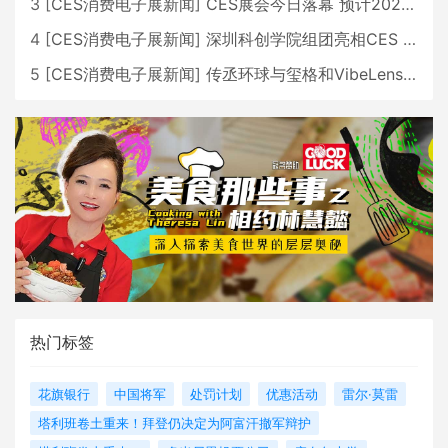
3
[
CES消费电子展新闻
]
CES展会今日落幕 预计2026行业收入将超五千亿美元
4
[
CES消费电子展新闻
]
深圳科创学院组团亮相CES 广受好评
5
[
CES消费电子展新闻
]
传丞环球与玺格和VibeLens共同推出全新耳机
热门标签
花旗银行
中国将军
处罚计划
优惠活动
雷尔·莫雷
塔利班卷土重来！拜登仍决定为阿富汗撤军辩护