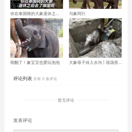
你在泰国骑的大象退休之后
与象同行
去了哪里呢？
萌翻了！象宝宝也爱玩泡泡
大象母子掉入水沟 | 现场营
救视频
评论列表
共有
0
条评论
暂无评论
发表评论