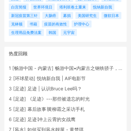
白宫简报
世界环境日
塔利班卷土重来
悦纳新自我
新冠疫苗第三针
大肠癌
募捐
美国研究生
微软日本
克林顿
书籍
疫苗的有效性
护理中心
生理用品免费法案
韩国
元宇宙
热度回顾
1
[
畅游中国 - 内蒙古
]
畅游中国•内蒙古之钢铁骄子，魅力包头
2
[
环球星动
]
悦纳新自我 | AIF电影节
3
[
足迹
]
足迹 | 认识Bruce Lee吗？
4
[
足迹
]
《足迹》---那些被遗忘的时光
5
[
足迹
]
幕后故事∣黄柳霜之采访手札
6
[
足迹
]
足迹∣冲上云霄的女战鹰
7
[
风水
]
如何买到风水靓屋 - 黄楚琪