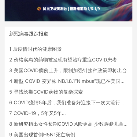
新冠病毒跟踪报道
1
后疫情时代的健康图景
2
价格实惠的药物被发现有望治疗重症COVID患者
3
美国COVID病例上升，限制加强针接种政策即将出台
4
新型 COVID 变异株 NB.1.8.1“Nimbus”现已在美国占据主导地位
5
寻找长期COVID药物的复杂探索
6
COVID疫情5年后，我们准备好迎接下一次大流行了吗？
7
COVID-19，5年又5年…
8
新研究指出女性长期COVID风险更高 少数族裔儿童存在差异
9
美国出现首例H5N1死亡病例