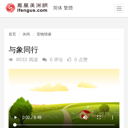
简体
繁體
T
o
g
g
首页
休闲
宠物情缘
l
e
n
与象同行
a
9032 阅读
0 评论
0 点赞
v
i
g
a
t
i
o
n