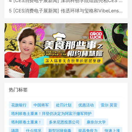
4
[
CES消费电子展新闻
]
深圳科创学院组团亮相CES 广受好评
5
[
CES消费电子展新闻
]
传丞环球与玺格和VibeLens共同推出全新耳机
热门标签
花旗银行
中国将军
处罚计划
优惠活动
雷尔·莫雷
塔利班卷土重来！拜登仍决定为阿富汗撤军辩护
塔利班卷土重来！
多米尼恩投票公司
康奈尔大学
議題
什么情况
新型冠状病毒
提高免疫力
快速上涨