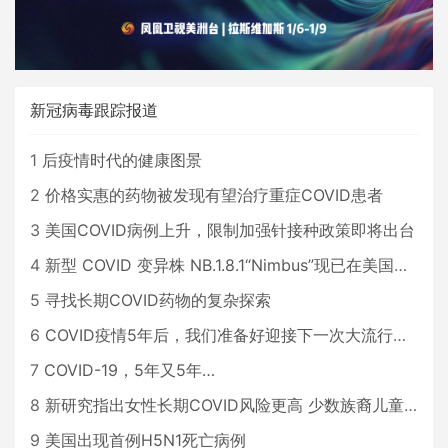
新冠病毒跟踪报道
1
后疫情时代的健康图景
2
价格实惠的药物被发现有望治疗重症COVID患者
3
美国COVID病例上升，限制加强针接种政策即将出台
4
新型 COVID 变异株 NB.1.8.1“Nimbus”现已在美国占据主导地位
5
寻找长期COVID药物的复杂探索
6
COVID疫情5年后，我们准备好迎接下一次大流行了吗？
7
COVID-19，5年又5年…
8
新研究指出女性长期COVID风险更高 少数族裔儿童存在差异
9
美国出现首例H5N1死亡病例