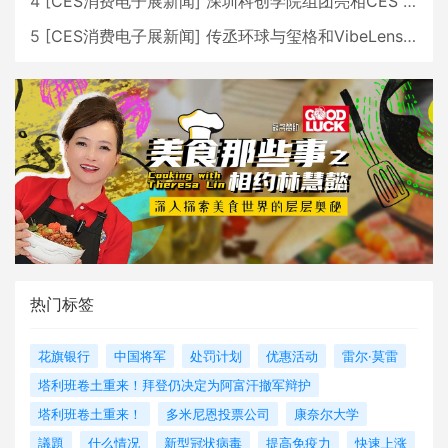
4
[
CES消费电子展新闻
]
深圳科创学院组团亮相CES 广受好评
5
[
CES消费电子展新闻
]
传丞环球与玺格和VibeLens共同推出全新耳机
热门标签
花旗银行
中国将军
处罚计划
优惠活动
雷尔·莫雷
塔利班卷土重来！拜登仍决定为阿富汗撤军辩护
塔利班卷土重来！
多米尼恩投票公司
康奈尔大学
議題
什么情况
新型冠状病毒
提高免疫力
快速上涨