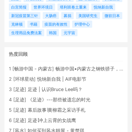
白宫简报
世界环境日
塔利班卷土重来
悦纳新自我
新冠疫苗第三针
大肠癌
募捐
美国研究生
微软日本
克林顿
书籍
疫苗的有效性
护理中心
生理用品免费法案
韩国
元宇宙
热度回顾
1
[
畅游中国 - 内蒙古
]
畅游中国•内蒙古之钢铁骄子，魅力包头
2
[
环球星动
]
悦纳新自我 | AIF电影节
3
[
足迹
]
足迹 | 认识Bruce Lee吗？
4
[
足迹
]
《足迹》---那些被遗忘的时光
5
[
足迹
]
幕后故事∣黄柳霜之采访手札
6
[
足迹
]
足迹∣冲上云霄的女战鹰
7
[
风水
]
如何买到风水靓屋 - 黄楚琪