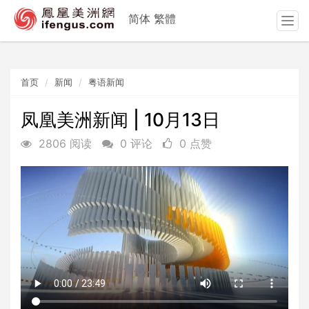
简体
繁體
T
o
g
g
首页
新闻
粤语新闻
l
e
n
凤凰美洲新闻 | 10月13日
a
2806 阅读
0 评论
0 点赞
v
i
g
a
t
i
o
n