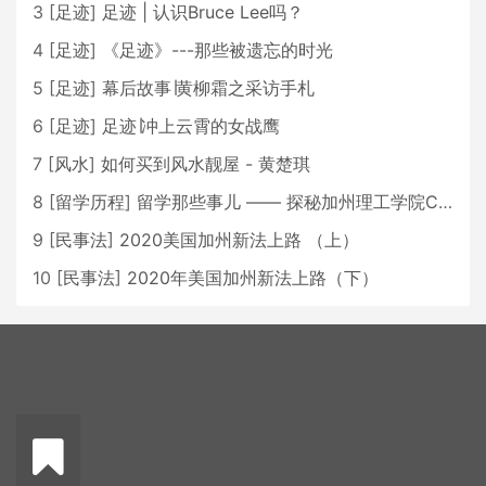
3
[
足迹
]
足迹 | 认识Bruce Lee吗？
4
[
足迹
]
《足迹》---那些被遗忘的时光
5
[
足迹
]
幕后故事∣黄柳霜之采访手札
6
[
足迹
]
足迹∣冲上云霄的女战鹰
7
[
风水
]
如何买到风水靓屋 - 黄楚琪
8
[
留学历程
]
留学那些事儿 —— 探秘加州理工学院Caltech博士生活 [上集]
9
[
民事法
]
2020美国加州新法上路 （上）
10
[
民事法
]
2020年美国加州新法上路（下）