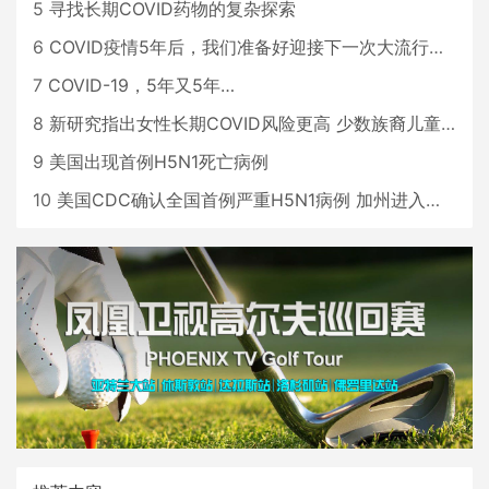
5
寻找长期COVID药物的复杂探索
6
COVID疫情5年后，我们准备好迎接下一次大流行了吗？
7
COVID-19，5年又5年…
8
新研究指出女性长期COVID风险更高 少数族裔儿童存在差异
9
美国出现首例H5N1死亡病例
10
美国CDC确认全国首例严重H5N1病例 加州进入紧急状态