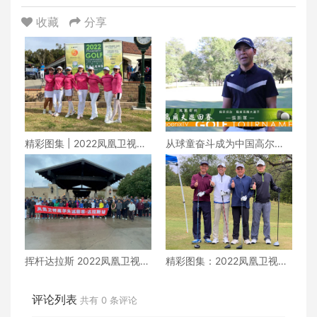
收藏
分享
精彩图集 | 2022凤凰卫视高
从球童奋斗成为中国高尔夫
尔夫巡回赛洛杉矶站
传奇人物张新军的故事
挥杆达拉斯 2022凤凰卫视高
精彩图集：2022凤凰卫视高
尔夫巡回赛第三站圆满收官
尔夫巡回赛达拉斯站
评论列表
共有
0
条评论