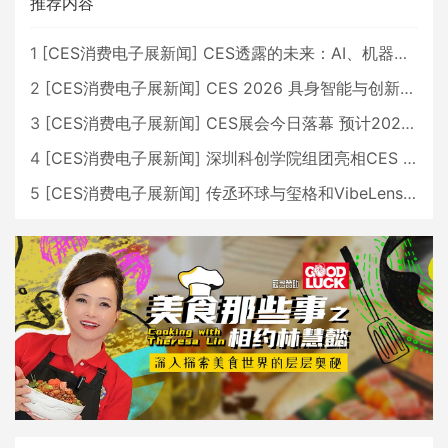
推荐内容
1
[
CES消费电子展新闻
]
CES透露的未来：AI、机器人与智能生活大爆发
2
[
CES消费电子展新闻
]
CES 2026 具身智能与创新领域 中国公司大放异彩
3
[
CES消费电子展新闻
]
CES展会今日落幕 预计2026行业收入将超五千亿美元
4
[
CES消费电子展新闻
]
深圳科创学院组团亮相CES 广受好评
5
[
CES消费电子展新闻
]
传丞环球与玺格和VibeLens共同推出全新耳机