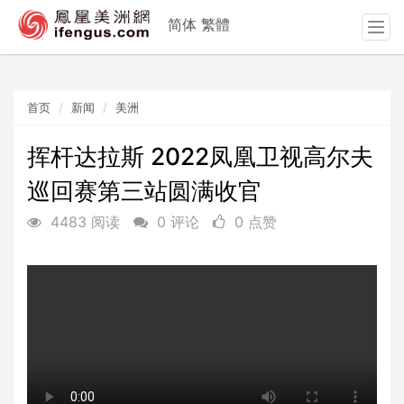
简体
繁體
T
o
g
g
首页
新闻
美洲
l
e
n
挥杆达拉斯 2022凤凰卫视高尔夫
a
巡回赛第三站圆满收官
v
i
4483 阅读
0 评论
0 点赞
g
a
t
i
o
n