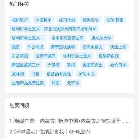
热门标签
花旗银行
中国将军
处罚计划
优惠活动
雷尔·莫雷
塔利班卷土重来！拜登仍决定为阿富汗撤军辩护
塔利班卷土重来！
多米尼恩投票公司
康奈尔大学
議題
什么情况
新型冠状病毒
提高免疫力
快速上涨
白宫简报
世界环境日
塔利班卷土重来
悦纳新自我
新冠疫苗第三针
大肠癌
募捐
美国研究生
微软日本
克林顿
书籍
疫苗的有效性
护理中心
生理用品免费法案
韩国
元宇宙
热度回顾
1
[
畅游中国 - 内蒙古
]
畅游中国•内蒙古之钢铁骄子，魅力包头
2
[
环球星动
]
悦纳新自我 | AIF电影节