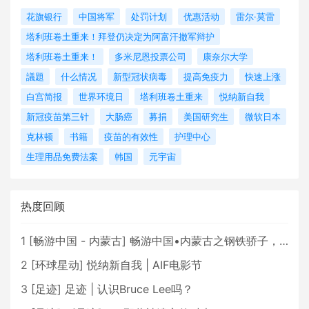
花旗银行
中国将军
处罚计划
优惠活动
雷尔·莫雷
塔利班卷土重来！拜登仍决定为阿富汗撤军辩护
塔利班卷土重来！
多米尼恩投票公司
康奈尔大学
議題
什么情况
新型冠状病毒
提高免疫力
快速上涨
白宫简报
世界环境日
塔利班卷土重来
悦纳新自我
新冠疫苗第三针
大肠癌
募捐
美国研究生
微软日本
克林顿
书籍
疫苗的有效性
护理中心
生理用品免费法案
韩国
元宇宙
热度回顾
1
[
畅游中国 - 内蒙古
]
畅游中国•内蒙古之钢铁骄子，魅力包头
2
[
环球星动
]
悦纳新自我 | AIF电影节
3
[
足迹
]
足迹 | 认识Bruce Lee吗？