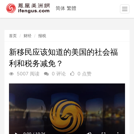
简体
繁體
T
o
g
g
首页
财经
报税
l
e
n
新移民应该知道的美国的社会福
a
利和税务减免？
v
i
5007 阅读
0 评论
0 点赞
g
a
t
i
o
n