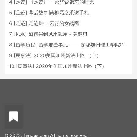
4
[
足迹
]
《足迹》---那些被遗忘的时光
5
[
足迹
]
幕后故事∣黄柳霜之采访手札
6
[
足迹
]
足迹∣冲上云霄的女战鹰
7
[
风水
]
如何买到风水靓屋 - 黄楚琪
8
[
留学历程
]
留学那些事儿 —— 探秘加州理工学院Caltech博士生活 [上集]
9
[
民事法
]
2020美国加州新法上路 （上）
10
[
民事法
]
2020年美国加州新法上路（下）
© 2023. ifengus.com All rights reserved.