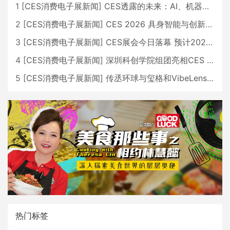
1
[
CES消费电子展新闻
]
CES透露的未来：AI、机器人与智能生活大爆发
2
[
CES消费电子展新闻
]
CES 2026 具身智能与创新领域 中国公司大放异彩
3
[
CES消费电子展新闻
]
CES展会今日落幕 预计2026行业收入将超五千亿美元
4
[
CES消费电子展新闻
]
深圳科创学院组团亮相CES 广受好评
5
[
CES消费电子展新闻
]
传丞环球与玺格和VibeLens共同推出全新耳机
热门标签