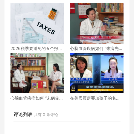
2026税季要避免的五个报税
心脑血管疾病如何 “未病先
错误
防、既病防变” ？下
心脑血管疾病如何 “未病先
在美國買房要加孩子的名字
防、既病防变” ？上
嗎？
评论列表
共有
0
条评论