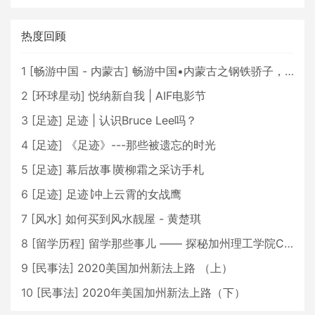
热度回顾
1
[
畅游中国 - 内蒙古
]
畅游中国•内蒙古之钢铁骄子，魅力包头
2
[
环球星动
]
悦纳新自我 | AIF电影节
3
[
足迹
]
足迹 | 认识Bruce Lee吗？
4
[
足迹
]
《足迹》---那些被遗忘的时光
5
[
足迹
]
幕后故事∣黄柳霜之采访手札
6
[
足迹
]
足迹∣冲上云霄的女战鹰
7
[
风水
]
如何买到风水靓屋 - 黄楚琪
8
[
留学历程
]
留学那些事儿 —— 探秘加州理工学院Caltech博士生活 [上集]
9
[
民事法
]
2020美国加州新法上路 （上）
10
[
民事法
]
2020年美国加州新法上路（下）