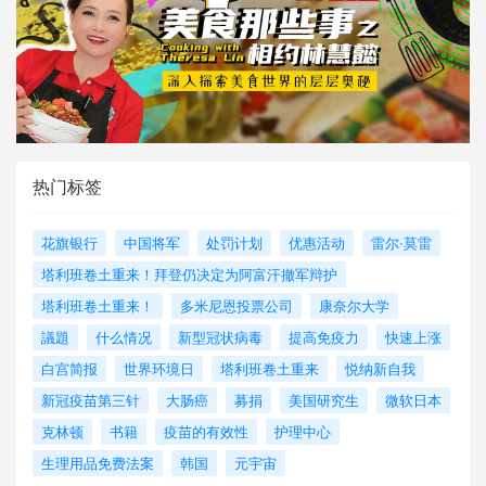
热门标签
花旗银行
中国将军
处罚计划
优惠活动
雷尔·莫雷
塔利班卷土重来！拜登仍决定为阿富汗撤军辩护
塔利班卷土重来！
多米尼恩投票公司
康奈尔大学
議題
什么情况
新型冠状病毒
提高免疫力
快速上涨
白宫简报
世界环境日
塔利班卷土重来
悦纳新自我
新冠疫苗第三针
大肠癌
募捐
美国研究生
微软日本
克林顿
书籍
疫苗的有效性
护理中心
生理用品免费法案
韩国
元宇宙