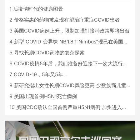
1
后疫情时代的健康图景
2
价格实惠的药物被发现有望治疗重症COVID患者
3
美国COVID病例上升，限制加强针接种政策即将出台
4
新型 COVID 变异株 NB.1.8.1“Nimbus”现已在美国占据主导地位
5
寻找长期COVID药物的复杂探索
6
COVID疫情5年后，我们准备好迎接下一次大流行了吗？
7
COVID-19，5年又5年…
8
新研究指出女性长期COVID风险更高 少数族裔儿童存在差异
9
美国出现首例H5N1死亡病例
10
美国CDC确认全国首例严重H5N1病例 加州进入紧急状态