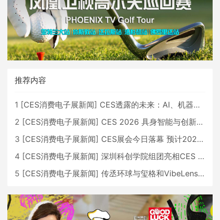
推荐内容
1
[
CES消费电子展新闻
]
CES透露的未来：AI、机器人与智能生活大爆发
2
[
CES消费电子展新闻
]
CES 2026 具身智能与创新领域 中国公司大放异彩
3
[
CES消费电子展新闻
]
CES展会今日落幕 预计2026行业收入将超五千亿美元
4
[
CES消费电子展新闻
]
深圳科创学院组团亮相CES 广受好评
5
[
CES消费电子展新闻
]
传丞环球与玺格和VibeLens共同推出全新耳机