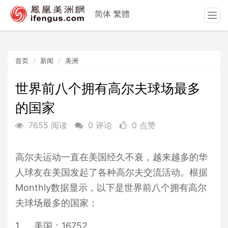
简体
繁體
T
o
g
g
首页
新闻
美洲
l
e
n
世界前八个拥有高尔夫球场最多
a
的国家
v
i
7655 阅读
0 评论
0 点赞
g
a
t
高尔夫运动一直在美国经久不衰，越来越多的华
i
人球友在美国发起了各种高尔夫交流活动。根据
o
n
Monthly
数据显示，以下是世界前八个拥有高尔
夫球场最多的国家：
1. 美国：16752