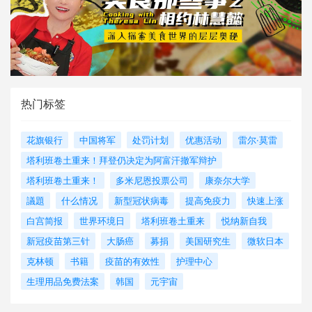
热门标签
花旗银行
中国将军
处罚计划
优惠活动
雷尔·莫雷
塔利班卷土重来！拜登仍决定为阿富汗撤军辩护
塔利班卷土重来！
多米尼恩投票公司
康奈尔大学
議題
什么情况
新型冠状病毒
提高免疫力
快速上涨
白宫简报
世界环境日
塔利班卷土重来
悦纳新自我
新冠疫苗第三针
大肠癌
募捐
美国研究生
微软日本
克林顿
书籍
疫苗的有效性
护理中心
生理用品免费法案
韩国
元宇宙