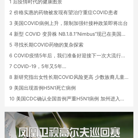
1
后疫情时代的健康图景
2
价格实惠的药物被发现有望治疗重症COVID患者
3
美国COVID病例上升，限制加强针接种政策即将出台
4
新型 COVID 变异株 NB.1.8.1“Nimbus”现已在美国占据主导地位
5
寻找长期COVID药物的复杂探索
6
COVID疫情5年后，我们准备好迎接下一次大流行了吗？
7
COVID-19，5年又5年…
8
新研究指出女性长期COVID风险更高 少数族裔儿童存在差异
9
美国出现首例H5N1死亡病例
10
美国CDC确认全国首例严重H5N1病例 加州进入紧急状态