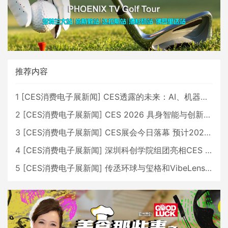
推荐内容
1
[
CES消费电子展新闻
]
CES透露的未来：AI、机器人与智能生活大爆发
2
[
CES消费电子展新闻
]
CES 2026 具身智能与创新领域 中国公司大放异彩
3
[
CES消费电子展新闻
]
CES展会今日落幕 预计2026行业收入将超五千亿美元
4
[
CES消费电子展新闻
]
深圳科创学院组团亮相CES 广受好评
5
[
CES消费电子展新闻
]
传丞环球与玺格和VibeLens共同推出全新耳机