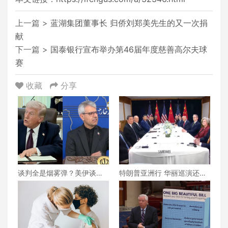
上一篇 >
蓝湖集团董事长 归侨刘郑美先生的又一次捐
献
下一篇 >
国泰银行宣布举办第46届年度慈善高尔夫球
赛
收藏
分享
谈判全是烟雾弹？美伊谈判
特朗普亚洲行 华丽巡演还是
还能继续下去吗？真相究竟
战略博弈？
为何？