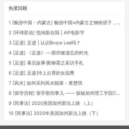
热度回顾
1
[
畅游中国 - 内蒙古
]
畅游中国•内蒙古之钢铁骄子，魅力包头
2
[
环球星动
]
悦纳新自我 | AIF电影节
3
[
足迹
]
足迹 | 认识Bruce Lee吗？
4
[
足迹
]
《足迹》---那些被遗忘的时光
5
[
足迹
]
幕后故事∣黄柳霜之采访手札
6
[
足迹
]
足迹∣冲上云霄的女战鹰
7
[
风水
]
如何买到风水靓屋 - 黄楚琪
8
[
留学历程
]
留学那些事儿 —— 探秘加州理工学院Caltech博士生活 [上集]
9
[
民事法
]
2020美国加州新法上路 （上）
10
[
民事法
]
2020年美国加州新法上路（下）