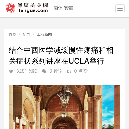
简体
繁體
T
o
g
g
首页
新闻
工商新闻
l
e
n
结合中西医学减缓慢性疼痛和相
a
关症状系列讲座在UCLA举行
v
i
3281 阅读
0 评论
0 点赞
g
a
t
i
o
n