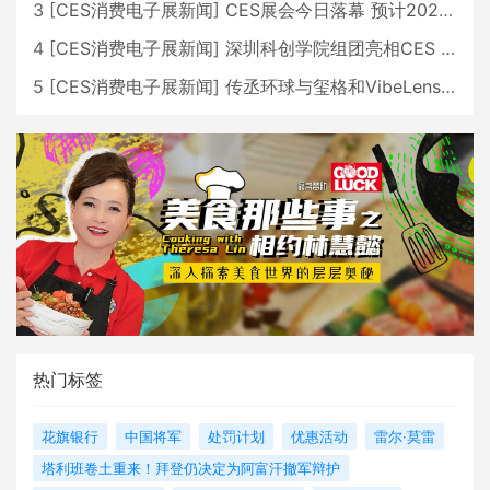
3
[
CES消费电子展新闻
]
CES展会今日落幕 预计2026行业收入将超五千亿美元
4
[
CES消费电子展新闻
]
深圳科创学院组团亮相CES 广受好评
5
[
CES消费电子展新闻
]
传丞环球与玺格和VibeLens共同推出全新耳机
热门标签
花旗银行
中国将军
处罚计划
优惠活动
雷尔·莫雷
塔利班卷土重来！拜登仍决定为阿富汗撤军辩护