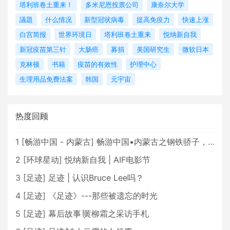
塔利班卷土重来！
多米尼恩投票公司
康奈尔大学
議題
什么情况
新型冠状病毒
提高免疫力
快速上涨
白宫简报
世界环境日
塔利班卷土重来
悦纳新自我
新冠疫苗第三针
大肠癌
募捐
美国研究生
微软日本
克林顿
书籍
疫苗的有效性
护理中心
生理用品免费法案
韩国
元宇宙
热度回顾
1
[
畅游中国 - 内蒙古
]
畅游中国•内蒙古之钢铁骄子，魅力包头
2
[
环球星动
]
悦纳新自我 | AIF电影节
3
[
足迹
]
足迹 | 认识Bruce Lee吗？
4
[
足迹
]
《足迹》---那些被遗忘的时光
5
[
足迹
]
幕后故事∣黄柳霜之采访手札