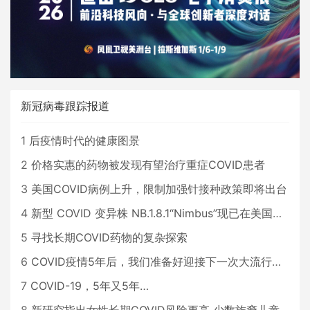
新冠病毒跟踪报道
1
后疫情时代的健康图景
2
价格实惠的药物被发现有望治疗重症COVID患者
3
美国COVID病例上升，限制加强针接种政策即将出台
4
新型 COVID 变异株 NB.1.8.1“Nimbus”现已在美国占据主导地位
5
寻找长期COVID药物的复杂探索
6
COVID疫情5年后，我们准备好迎接下一次大流行了吗？
7
COVID-19，5年又5年…
8
新研究指出女性长期COVID风险更高 少数族裔儿童存在差异