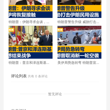
特朗普：伊朗寻求会谈，美
特朗普警告升级 威胁打击伊
伊将恢复接触
朗民用设施
特朗普：普京和泽连斯基都
美伊局势急转弯 特朗普宣布
想结束战争
取消新一轮空袭
评论列表
共有
0
条评论
暂无评论