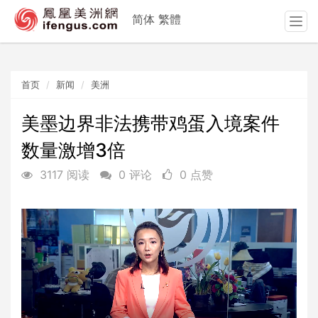
简体
繁體
T
o
g
g
首页
新闻
美洲
l
e
n
美墨边界非法携带鸡蛋入境案件
a
数量激增3倍
v
i
3117 阅读
0 评论
0 点赞
g
a
t
i
o
n