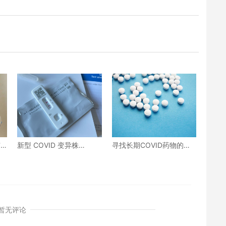
有
新型 COVID 变异株
寻找长期COVID药物的复
NB.1.8.1“Nimbus”现已在
杂探索
美国占据主导地位
暂无评论