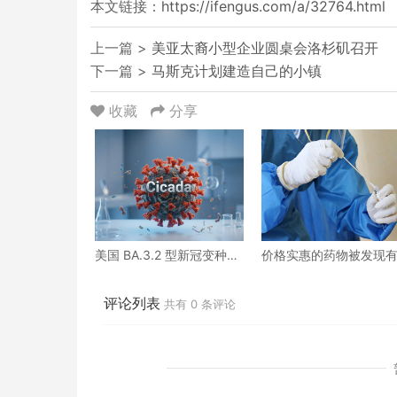
本文链接：
https://ifengus.com/a/32764.html
上一篇 >
美亚太裔小型企业圆桌会洛杉矶召开
下一篇 >
马斯克计划建造自己的小镇
收藏
分享
美国 BA.3.2 型新冠变种病
价格实惠的药物被发现
例正在上升
望治疗重症COVID患者
评论列表
共有
0
条评论