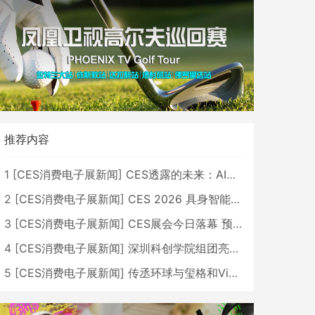
推荐内容
1
[
CES消费电子展新闻
]
CES透露的未来：AI、机器人与智能生活大爆发
2
[
CES消费电子展新闻
]
CES 2026 具身智能与创新领域 中国公司大放异彩
3
[
CES消费电子展新闻
]
CES展会今日落幕 预计2026行业收入将超五千亿美元
4
[
CES消费电子展新闻
]
深圳科创学院组团亮相CES 广受好评
5
[
CES消费电子展新闻
]
传丞环球与玺格和VibeLens共同推出全新耳机