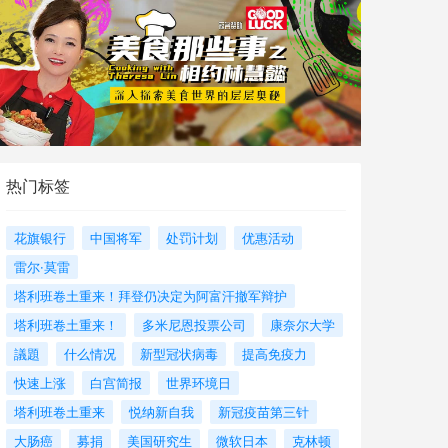
热门标签
花旗银行
中国将军
处罚计划
优惠活动
雷尔·莫雷
塔利班卷土重来！拜登仍决定为阿富汗撤军辩护
塔利班卷土重来！
多米尼恩投票公司
康奈尔大学
議題
什么情况
新型冠状病毒
提高免疫力
快速上涨
白宫简报
世界环境日
塔利班卷土重来
悦纳新自我
新冠疫苗第三针
大肠癌
募捐
美国研究生
微软日本
克林顿