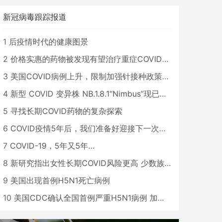
新冠病毒跟踪报道
1
后疫情时代的健康图景
2
价格实惠的药物被发现有望治疗重症COVID患者
3
美国COVID病例上升，限制加强针接种政策即将出台
4
新型 COVID 变异株 NB.1.8.1“Nimbus”现已在美国占据主导地位
5
寻找长期COVID药物的复杂探索
6
COVID疫情5年后，我们准备好迎接下一次大流行了吗？
7
COVID-19，5年又5年…
8
新研究指出女性长期COVID风险更高 少数族裔儿童存在差异
9
美国出现首例H5N1死亡病例
10
美国CDC确认全国首例严重H5N1病例 加州进入紧急状态