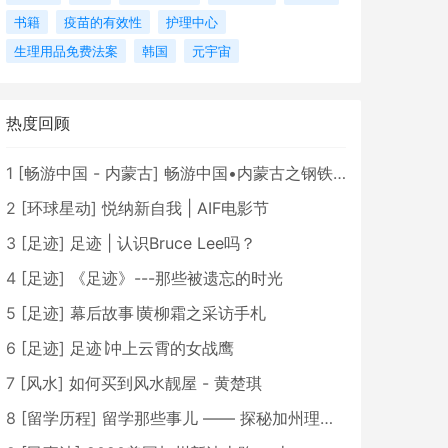
书籍
疫苗的有效性
护理中心
生理用品免费法案
韩国
元宇宙
热度回顾
1
[
畅游中国 - 内蒙古
]
畅游中国•内蒙古之钢铁骄子，魅力包头
2
[
环球星动
]
悦纳新自我 | AIF电影节
3
[
足迹
]
足迹 | 认识Bruce Lee吗？
4
[
足迹
]
《足迹》---那些被遗忘的时光
5
[
足迹
]
幕后故事∣黄柳霜之采访手札
6
[
足迹
]
足迹∣冲上云霄的女战鹰
7
[
风水
]
如何买到风水靓屋 - 黄楚琪
8
[
留学历程
]
留学那些事儿 —— 探秘加州理工学院Caltech博士生活 [上集]