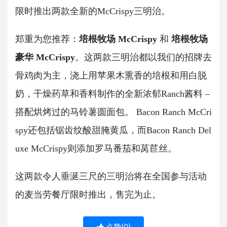
限时推出两款全新的McCrispy三明治。
郑重为您推荐：
培根牧场 McCrispy
 和 
培根牧场
豪华 McCrispy
。这两款三明治都以我们的招牌去
骨鸡肉为主，浇上用苹果木熏香的培根和用白脱
奶，干燥药草和香料制作的全新浓郁Ranch酱料 – 
搭配烘烤过的马铃薯圆面包。 Bacon Ranch McCri
spy还包括锯齿纹酸甜腌黄瓜，而Bacon Ranch Del
uxe McCrispy则添加罗马番茄和莴苣丝。
这两款令人垂涎三尺的三明治将在全国参与活动
的麦当劳餐厅限时推出，售完为止。
点赞(
0
)