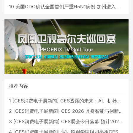
10
美国CDC确认全国首例严重H5N1病例 加州进入紧急状态
推荐内容
1
[
CES消费电子展新闻
]
CES透露的未来：AI、机器人与智能生活大爆发
2
[
CES消费电子展新闻
]
CES 2026 具身智能与创新领域 中国公司大放异彩
3
[
CES消费电子展新闻
]
CES展会今日落幕 预计2026行业收入将超五千亿美元
4
[
CES消费电子展新闻
]
深圳科创学院组团亮相CES 广受好评