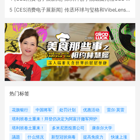
5
[
CES消费电子展新闻
]
传丞环球与玺格和VibeLens共同推出全新耳机
热门标签
花旗银行
中国将军
处罚计划
优惠活动
雷尔·莫雷
塔利班卷土重来！拜登仍决定为阿富汗撤军辩护
塔利班卷土重来！
多米尼恩投票公司
康奈尔大学
議題
什么情况
新型冠状病毒
提高免疫力
快速上涨