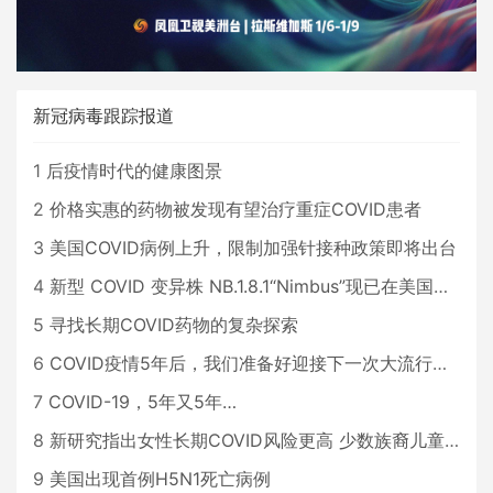
新冠病毒跟踪报道
1
后疫情时代的健康图景
2
价格实惠的药物被发现有望治疗重症COVID患者
3
美国COVID病例上升，限制加强针接种政策即将出台
4
新型 COVID 变异株 NB.1.8.1“Nimbus”现已在美国占据主导地位
5
寻找长期COVID药物的复杂探索
6
COVID疫情5年后，我们准备好迎接下一次大流行了吗？
7
COVID-19，5年又5年…
8
新研究指出女性长期COVID风险更高 少数族裔儿童存在差异
9
美国出现首例H5N1死亡病例