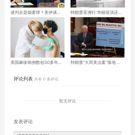
谈判全是烟雾弹？美伊谈判
特朗普亚洲行 华丽巡演还是
还能继续下去吗？真相究竟
战略博弈？
为何？
美国麻疹病例数创30多年来
特朗普“大而美法案”落地 誰
新高
的命運將被改寫？
评论列表
共有
0
条评论
暂无评论
发表评论