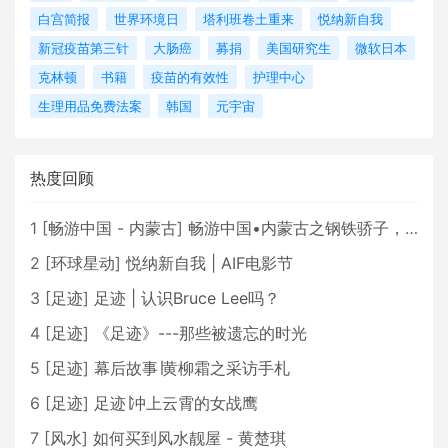
白宫简报
世界环境日
塔利班卷土重来
悦纳新自我
新冠疫苗第三针
大肠癌
募捐
美国研究生
微软日本
克林顿
书籍
疫苗的有效性
护理中心
生理用品免费法案
韩国
元宇宙
热度回顾
1
[
畅游中国 - 内蒙古
]
畅游中国•内蒙古之钢铁骄子，魅力包头
2
[
环球星动
]
悦纳新自我 | AIF电影节
3
[
足迹
]
足迹 | 认识Bruce Lee吗？
4
[
足迹
]
《足迹》---那些被遗忘的时光
5
[
足迹
]
幕后故事∣黄柳霜之采访手札
6
[
足迹
]
足迹∣冲上云霄的女战鹰
7
[
风水
]
如何买到风水靓屋 - 黄楚琪