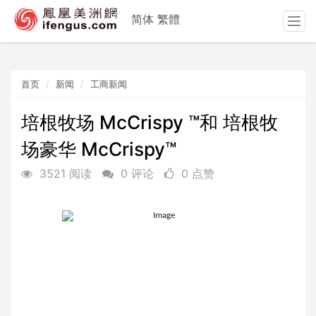
简体
繁體
T
o
g
g
首页
新闻
工商新闻
l
e
n
培根牧场 McCrispy ™和 培根牧
a
场豪华 McCrispy™
v
i
3521 阅读
0 评论
0 点赞
g
a
t
i
o
n