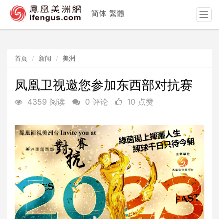
简体
繁體
T
o
g
g
首页
新闻
美洲
l
e
n
凤凰卫视邀您参加东西部对抗赛
a
4359 阅读
0 评论
10 点赞
v
i
g
a
t
i
o
n