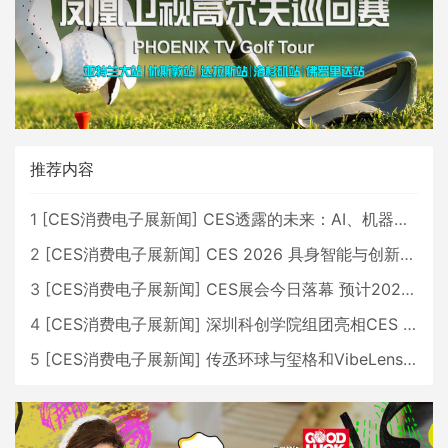
推荐内容
1
[
CES消费电子展新闻
]
CES透露的未来：AI、机器人与智能生活大爆发
2
[
CES消费电子展新闻
]
CES 2026 具身智能与创新领域 中国公司大放异彩
3
[
CES消费电子展新闻
]
CES展会今日落幕 预计2026行业收入将超五千亿美元
4
[
CES消费电子展新闻
]
深圳科创学院组团亮相CES 广受好评
5
[
CES消费电子展新闻
]
传丞环球与玺格和VibeLens共同推出全新耳机