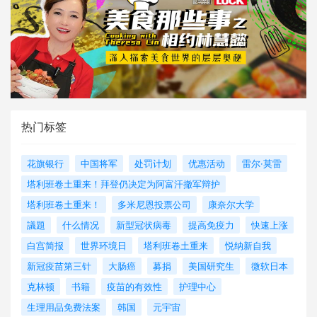
热门标签
花旗银行
中国将军
处罚计划
优惠活动
雷尔·莫雷
塔利班卷土重来！拜登仍决定为阿富汗撤军辩护
塔利班卷土重来！
多米尼恩投票公司
康奈尔大学
議題
什么情况
新型冠状病毒
提高免疫力
快速上涨
白宫简报
世界环境日
塔利班卷土重来
悦纳新自我
新冠疫苗第三针
大肠癌
募捐
美国研究生
微软日本
克林顿
书籍
疫苗的有效性
护理中心
生理用品免费法案
韩国
元宇宙