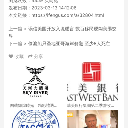
浏览次数：
4359
次浏览
发布日期：2023-03-13 14:12:06
本文链接：
https://ifengus.com/a/32804.html
上一篇 >
误信美国开放入境谣言 数百移民硬闯美墨交
界
下一篇 >
偷渡船只圣地亚哥海岸侧翻 至少8人死亡
收藏
分享
四載輝煌時光，精彩禮遇歡
華美銀行集團第二季營收創
慶一整月
新高 每股收益年增18%