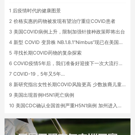
1
后疫情时代的健康图景
2
价格实惠的药物被发现有望治疗重症COVID患者
3
美国COVID病例上升，限制加强针接种政策即将出台
4
新型 COVID 变异株 NB.1.8.1“Nimbus”现已在美国占据主导地位
5
寻找长期COVID药物的复杂探索
6
COVID疫情5年后，我们准备好迎接下一次大流行了吗？
7
COVID-19，5年又5年…
8
新研究指出女性长期COVID风险更高 少数族裔儿童存在差异
9
美国出现首例H5N1死亡病例
10
美国CDC确认全国首例严重H5N1病例 加州进入紧急状态