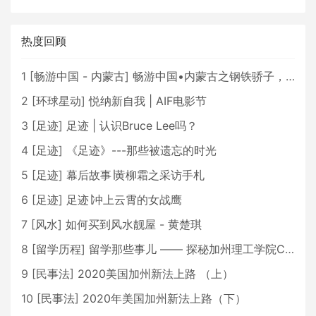
热度回顾
1
[
畅游中国 - 内蒙古
]
畅游中国•内蒙古之钢铁骄子，魅力包头
2
[
环球星动
]
悦纳新自我 | AIF电影节
3
[
足迹
]
足迹 | 认识Bruce Lee吗？
4
[
足迹
]
《足迹》---那些被遗忘的时光
5
[
足迹
]
幕后故事∣黄柳霜之采访手札
6
[
足迹
]
足迹∣冲上云霄的女战鹰
7
[
风水
]
如何买到风水靓屋 - 黄楚琪
8
[
留学历程
]
留学那些事儿 —— 探秘加州理工学院Caltech博士生活 [上集]
9
[
民事法
]
2020美国加州新法上路 （上）
10
[
民事法
]
2020年美国加州新法上路（下）