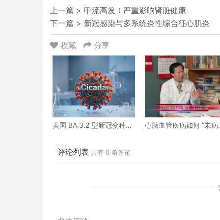
上一篇 >
甲流高发！严重影响肾脏健康
下一篇 >
新冠感染与多系统炎性综合征心肌炎
收藏
分享
美国 BA.3.2 型新冠变种病
心脑血管疾病如何 “未病
例正在上升
防、既病防变” ？下
评论列表
共有
0
条评论