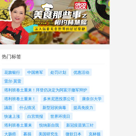
热门标签
花旗银行
中国将军
处罚计划
优惠活动
雷尔·莫雷
塔利班卷土重来！拜登仍决定为阿富汗撤军辩护
塔利班卷土重来！
多米尼恩投票公司
康奈尔大学
議題
什么情况
新型冠状病毒
提高免疫力
快速上涨
白宫简报
世界环境日
塔利班卷土重来
悦纳新自我
新冠疫苗第三针
大肠癌
募捐
美国研究生
微软日本
克林顿