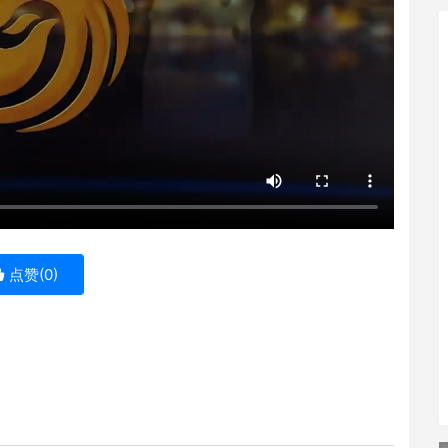
点赞(
0
)