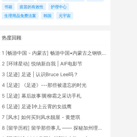
书籍
疫苗的有效性
护理中心
生理用品免费法案
韩国
元宇宙
热度回顾
1
[
畅游中国 - 内蒙古
]
畅游中国•内蒙古之钢铁骄子，魅力包头
2
[
环球星动
]
悦纳新自我 | AIF电影节
3
[
足迹
]
足迹 | 认识Bruce Lee吗？
4
[
足迹
]
《足迹》---那些被遗忘的时光
5
[
足迹
]
幕后故事∣黄柳霜之采访手札
6
[
足迹
]
足迹∣冲上云霄的女战鹰
7
[
风水
]
如何买到风水靓屋 - 黄楚琪
8
[
留学历程
]
留学那些事儿 —— 探秘加州理工学院Caltech博士生活 [上集]