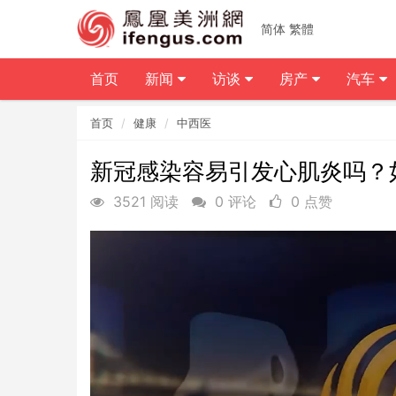
简体
繁體
首页
新闻
访谈
房产
汽车
首页
健康
中西医
新冠感染容易引发心肌炎吗？
3521 阅读
0 评论
0 点赞