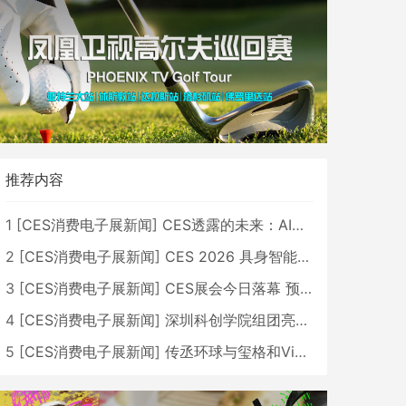
推荐内容
1
[
CES消费电子展新闻
]
CES透露的未来：AI、机器人与智能生活大爆发
2
[
CES消费电子展新闻
]
CES 2026 具身智能与创新领域 中国公司大放异彩
3
[
CES消费电子展新闻
]
CES展会今日落幕 预计2026行业收入将超五千亿美元
4
[
CES消费电子展新闻
]
深圳科创学院组团亮相CES 广受好评
5
[
CES消费电子展新闻
]
传丞环球与玺格和VibeLens共同推出全新耳机