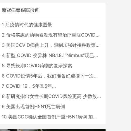
新冠病毒跟踪报道
1
后疫情时代的健康图景
2
价格实惠的药物被发现有望治疗重症COVID患者
3
美国COVID病例上升，限制加强针接种政策即将出台
4
新型 COVID 变异株 NB.1.8.1“Nimbus”现已在美国占据主导地位
5
寻找长期COVID药物的复杂探索
6
COVID疫情5年后，我们准备好迎接下一次大流行了吗？
7
COVID-19，5年又5年…
8
新研究指出女性长期COVID风险更高 少数族裔儿童存在差异
9
美国出现首例H5N1死亡病例
10
美国CDC确认全国首例严重H5N1病例 加州进入紧急状态