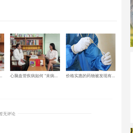
先
心脑血管疾病如何 “未病先
价格实惠的药物被发现有
防、既病防变” ？上
望治疗重症COVID患者
暂无评论