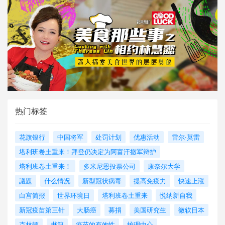
热门标签
花旗银行
中国将军
处罚计划
优惠活动
雷尔·莫雷
塔利班卷土重来！拜登仍决定为阿富汗撤军辩护
塔利班卷土重来！
多米尼恩投票公司
康奈尔大学
議題
什么情况
新型冠状病毒
提高免疫力
快速上涨
白宫简报
世界环境日
塔利班卷土重来
悦纳新自我
新冠疫苗第三针
大肠癌
募捐
美国研究生
微软日本
克林顿
书籍
疫苗的有效性
护理中心