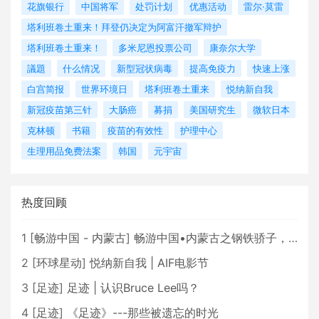
花旗银行
中国将军
处罚计划
优惠活动
雷尔·莫雷
塔利班卷土重来！拜登仍决定为阿富汗撤军辩护
塔利班卷土重来！
多米尼恩投票公司
康奈尔大学
議題
什么情况
新型冠状病毒
提高免疫力
快速上涨
白宫简报
世界环境日
塔利班卷土重来
悦纳新自我
新冠疫苗第三针
大肠癌
募捐
美国研究生
微软日本
克林顿
书籍
疫苗的有效性
护理中心
生理用品免费法案
韩国
元宇宙
热度回顾
1
[
畅游中国 - 内蒙古
]
畅游中国•内蒙古之钢铁骄子，魅力包头
2
[
环球星动
]
悦纳新自我 | AIF电影节
3
[
足迹
]
足迹 | 认识Bruce Lee吗？
4
[
足迹
]
《足迹》---那些被遗忘的时光