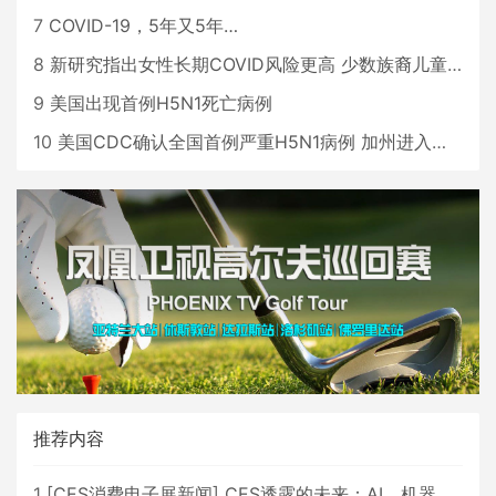
7
COVID-19，5年又5年…
8
新研究指出女性长期COVID风险更高 少数族裔儿童存在差异
9
美国出现首例H5N1死亡病例
10
美国CDC确认全国首例严重H5N1病例 加州进入紧急状态
推荐内容
1
[
CES消费电子展新闻
]
CES透露的未来：AI、机器人与智能生活大爆发