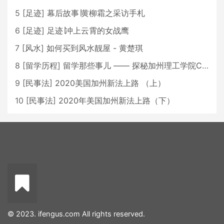
5
[
足迹
]
幕后故事∣黄柳霜之采访手札
6
[
足迹
]
足迹∣冲上云霄的女战鹰
7
[
风水
]
如何买到风水靓屋 - 黄楚琪
8
[
留学历程
]
留学那些事儿 —— 探秘加州理工学院Caltech博士生活 [上集]
9
[
民事法
]
2020美国加州新法上路 （上）
10
[
民事法
]
2020年美国加州新法上路（下）
© 2023. ifengus.com All rights reserved.