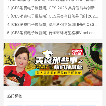
2
[
CES消费电子展新闻
]
CES 2026 具身智能与创新领域 中国公司大放异彩
3
[
CES消费电子展新闻
]
CES展会今日落幕 预计2026行业收入将超五千亿美元
4
[
CES消费电子展新闻
]
深圳科创学院组团亮相CES 广受好评
5
[
CES消费电子展新闻
]
传丞环球与玺格和VibeLens共同推出全新耳机
热门标签