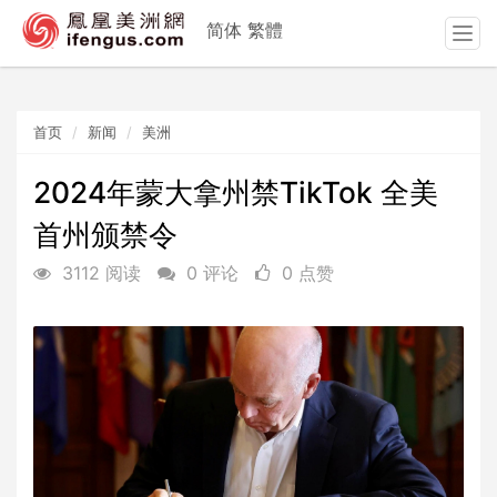
简体
繁體
T
o
g
g
首页
新闻
美洲
l
e
n
2024年蒙大拿州禁TikTok 全美
a
首州颁禁令
v
i
3112 阅读
0 评论
0 点赞
g
a
t
i
o
n