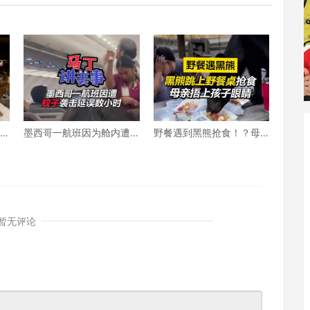
假村
墨西哥一航班因为舱内遭
野餐遇到黑熊抢食！？母
到蚊子群袭击延误数小时
亲立刻捂上孩子眼睛
暂无评论