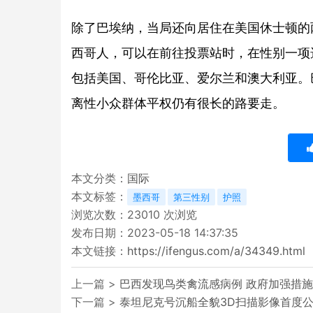
除了巴埃纳，当局还向居住在美国休士顿的
西哥人，可以在前往投票站时，在性别一项
包括美国、哥伦比亚、爱尔兰和澳大利亚。
离性小众群体平权仍有很长的路要走。
本文分类：
国际
本文标签：
墨西哥
第三性别
护照
浏览次数：
23010
次浏览
发布日期：2023-05-18 14:37:35
本文链接：
https://ifengus.com/a/34349.html
上一篇 >
巴西发现鸟类禽流感病例 政府加强措
下一篇 >
泰坦尼克号沉船全貌3D扫描影像首度