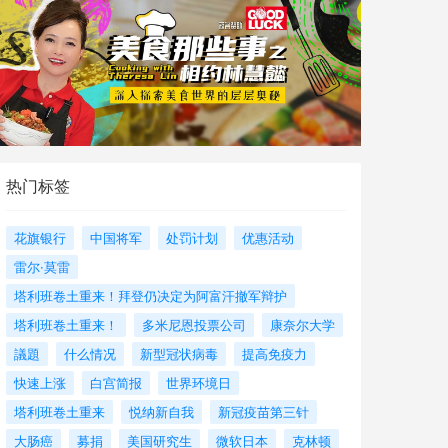
热门标签
花旗银行
中国将军
处罚计划
优惠活动
雷尔·莫雷
塔利班卷土重来！拜登仍决定为阿富汗撤军辩护
塔利班卷土重来！
多米尼恩投票公司
康奈尔大学
議題
什么情况
新型冠状病毒
提高免疫力
快速上涨
白宫简报
世界环境日
塔利班卷土重来
悦纳新自我
新冠疫苗第三针
大肠癌
募捐
美国研究生
微软日本
克林顿