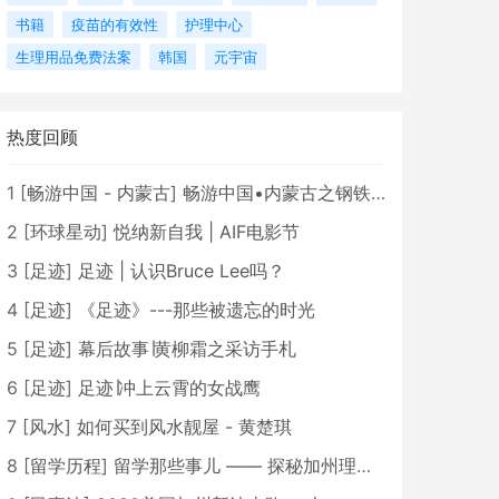
书籍
疫苗的有效性
护理中心
生理用品免费法案
韩国
元宇宙
热度回顾
1
[
畅游中国 - 内蒙古
]
畅游中国•内蒙古之钢铁骄子，魅力包头
2
[
环球星动
]
悦纳新自我 | AIF电影节
3
[
足迹
]
足迹 | 认识Bruce Lee吗？
4
[
足迹
]
《足迹》---那些被遗忘的时光
5
[
足迹
]
幕后故事∣黄柳霜之采访手札
6
[
足迹
]
足迹∣冲上云霄的女战鹰
7
[
风水
]
如何买到风水靓屋 - 黄楚琪
8
[
留学历程
]
留学那些事儿 —— 探秘加州理工学院Caltech博士生活 [上集]