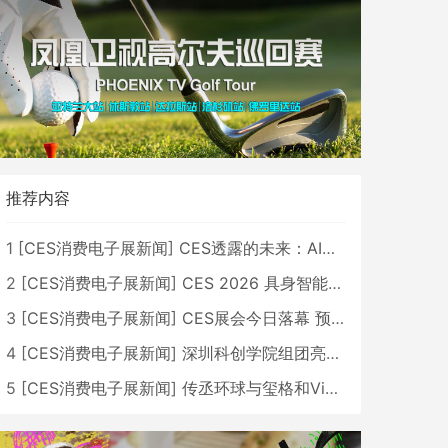
推荐内容
1
[
CES消费电子展新闻
]
CES透露的未来：AI、机器人与智能生活大爆发
2
[
CES消费电子展新闻
]
CES 2026 具身智能与创新领域 中国公司大放异彩
3
[
CES消费电子展新闻
]
CES展会今日落幕 预计2026行业收入将超五千亿美元
4
[
CES消费电子展新闻
]
深圳科创学院组团亮相CES 广受好评
5
[
CES消费电子展新闻
]
传丞环球与玺格和VibeLens共同推出全新耳机