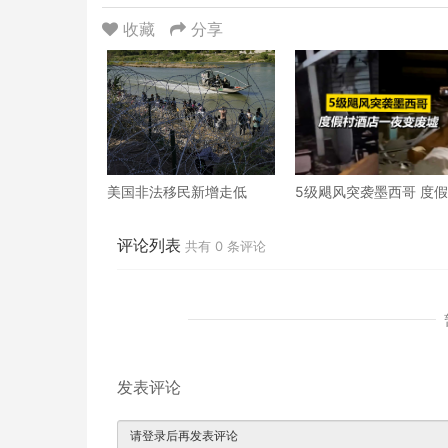
收藏
分享
美国非法移民新增走低
5级飓风突袭墨西哥 度
一夜变废墟
评论列表
共有
0
条评论
发表评论