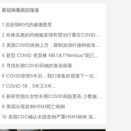
新冠病毒跟踪报道
1
后疫情时代的健康图景
2
价格实惠的药物被发现有望治疗重症COVID患者
3
美国COVID病例上升，限制加强针接种政策即将出台
4
新型 COVID 变异株 NB.1.8.1“Nimbus”现已在美国占据主导地位
5
寻找长期COVID药物的复杂探索
6
COVID疫情5年后，我们准备好迎接下一次大流行了吗？
7
COVID-19，5年又5年…
8
新研究指出女性长期COVID风险更高 少数族裔儿童存在差异
9
美国出现首例H5N1死亡病例
10
美国CDC确认全国首例严重H5N1病例 加州进入紧急状态