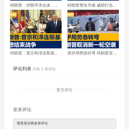
特朗普：伊朗寻求会谈，美
特朗普警告升级 威胁打击伊
伊将恢复接触
朗民用设施
特朗普：普京和泽连斯基都
美伊局势急转弯 特朗普宣布
想结束战争
取消新一轮空袭
评论列表
共有
0
条评论
暂无评论
发表评论