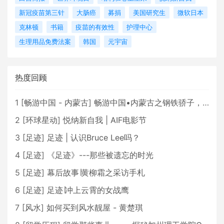
新冠疫苗第三针
大肠癌
募捐
美国研究生
微软日本
克林顿
书籍
疫苗的有效性
护理中心
生理用品免费法案
韩国
元宇宙
热度回顾
1
[
畅游中国 - 内蒙古
]
畅游中国•内蒙古之钢铁骄子，魅力包头
2
[
环球星动
]
悦纳新自我 | AIF电影节
3
[
足迹
]
足迹 | 认识Bruce Lee吗？
4
[
足迹
]
《足迹》---那些被遗忘的时光
5
[
足迹
]
幕后故事∣黄柳霜之采访手札
6
[
足迹
]
足迹∣冲上云霄的女战鹰
7
[
风水
]
如何买到风水靓屋 - 黄楚琪