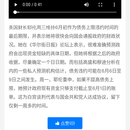
美国财长耶伦周三维持6
月初作为债务上限违约时间的
最后期限，并表示她将很快会向国会通报政府的财政状
况。她在《华尔街日报》论坛上表示，很难准确预测政
府会出现资金短缺的具体日期，但她将根据之后的政府
收据，尽量确定一个日日期。而包括高盛和穆迪分析在
内的一些私人预测机构估计，债务违约可能在
6
月
6
日至
9
日之间发生。周一，耶伦重申，如果不提高债务上
限，她预计政府现有资金只够支付截止至
6
月
1
日的账
单。这为白宫谈判代表与国会共和党人达成协议，留下
仅剩一周多的时间。
点赞(
0
)