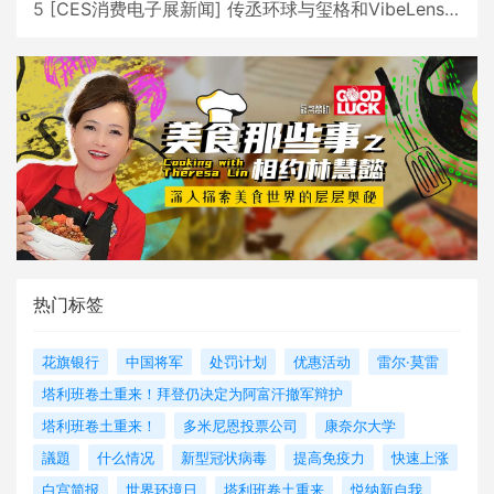
5
[
CES消费电子展新闻
]
传丞环球与玺格和VibeLens共同推出全新耳机
热门标签
花旗银行
中国将军
处罚计划
优惠活动
雷尔·莫雷
塔利班卷土重来！拜登仍决定为阿富汗撤军辩护
塔利班卷土重来！
多米尼恩投票公司
康奈尔大学
議題
什么情况
新型冠状病毒
提高免疫力
快速上涨
白宫简报
世界环境日
塔利班卷土重来
悦纳新自我