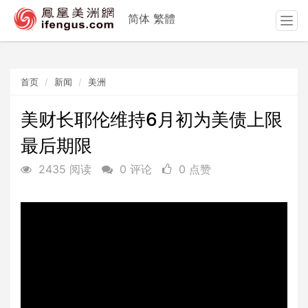
简体
繁體
T
o
g
g
首页
新闻
美洲
l
e
n
美财长耶伦维持6月初为美债上限
a
最后期限
v
i
2435 阅读
0 评论
0 点赞
g
a
t
i
o
n