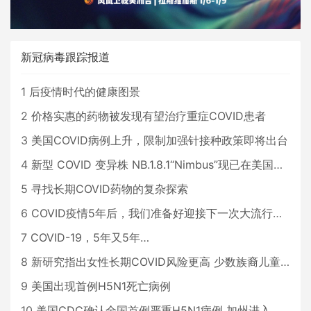
新冠病毒跟踪报道
1
后疫情时代的健康图景
2
价格实惠的药物被发现有望治疗重症COVID患者
3
美国COVID病例上升，限制加强针接种政策即将出台
4
新型 COVID 变异株 NB.1.8.1“Nimbus”现已在美国占据主导地位
5
寻找长期COVID药物的复杂探索
6
COVID疫情5年后，我们准备好迎接下一次大流行了吗？
7
COVID-19，5年又5年…
8
新研究指出女性长期COVID风险更高 少数族裔儿童存在差异
9
美国出现首例H5N1死亡病例
10
美国CDC确认全国首例严重H5N1病例 加州进入紧急状态