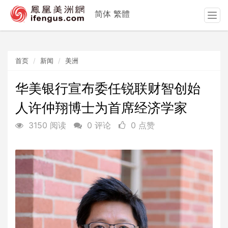
简体
繁體
T
o
g
g
首页
新闻
美洲
l
e
n
华美银行宣布委任锐联财智创始
a
人许仲翔博士为首席经济学家
v
i
3150 阅读
0 评论
0 点赞
g
a
t
i
o
n