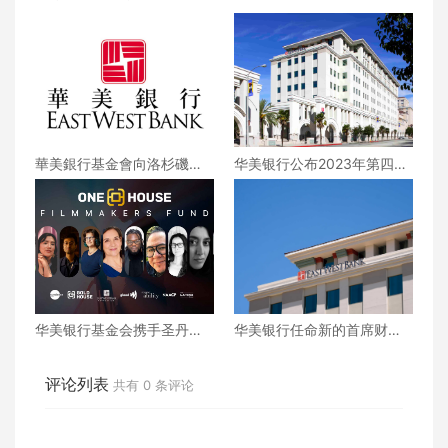
華美銀行基金會向洛杉磯市
华美银行公布2023年第四季
長基金捐款10萬美元 用於支
度及全年财报
持當地遊民预防項目
华美银行基金会携手圣丹斯
华美银行任命新的首席财务
协会与Gold House 共创全球
官和首席风险官
首个电影制作人基金
评论列表
共有
0
条评论