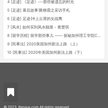
4
[
足迹
]
《足迹》---那些被遗忘的时光
5
[
足迹
]
幕后故事∣黄柳霜之采访手札
6
[
足迹
]
足迹∣冲上云霄的女战鹰
7
[
风水
]
如何买到风水靓屋 - 黄楚琪
8
[
留学历程
]
留学那些事儿 —— 探秘加州理工学院Caltech博士生活 [上集]
9
[
民事法
]
2020美国加州新法上路 （上）
10
[
民事法
]
2020年美国加州新法上路（下）
© 2023. ifengus.com All rights reserved.