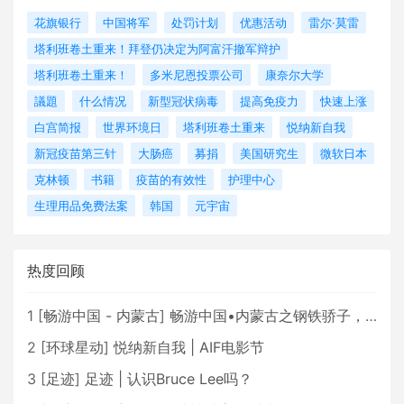
花旗银行
中国将军
处罚计划
优惠活动
雷尔·莫雷
塔利班卷土重来！拜登仍决定为阿富汗撤军辩护
塔利班卷土重来！
多米尼恩投票公司
康奈尔大学
議題
什么情况
新型冠状病毒
提高免疫力
快速上涨
白宫简报
世界环境日
塔利班卷土重来
悦纳新自我
新冠疫苗第三针
大肠癌
募捐
美国研究生
微软日本
克林顿
书籍
疫苗的有效性
护理中心
生理用品免费法案
韩国
元宇宙
热度回顾
1
[
畅游中国 - 内蒙古
]
畅游中国•内蒙古之钢铁骄子，魅力包头
2
[
环球星动
]
悦纳新自我 | AIF电影节
3
[
足迹
]
足迹 | 认识Bruce Lee吗？