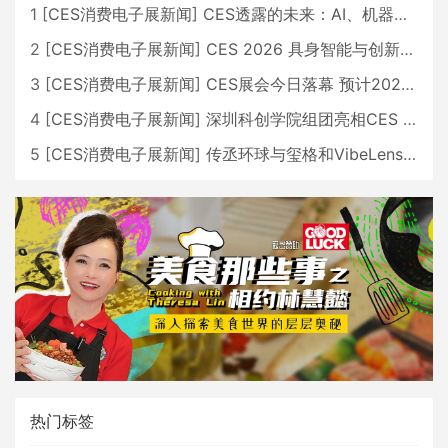
1
[
CES消费电子展新闻
]
CES透露的未来：AI、机器人与智能生活大爆发
2
[
CES消费电子展新闻
]
CES 2026 具身智能与创新领域 中国公司大放异彩
3
[
CES消费电子展新闻
]
CES展会今日落幕 预计2026行业收入将超五千亿美元
4
[
CES消费电子展新闻
]
深圳科创学院组团亮相CES 广受好评
5
[
CES消费电子展新闻
]
传丞环球与玺格和VibeLens共同推出全新耳机
热门标签