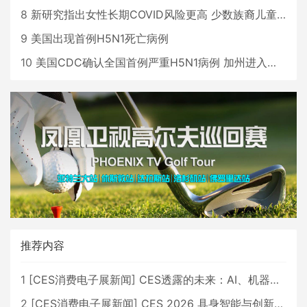
8
新研究指出女性长期COVID风险更高 少数族裔儿童存在差异
9
美国出现首例H5N1死亡病例
10
美国CDC确认全国首例严重H5N1病例 加州进入紧急状态
推荐内容
1
[
CES消费电子展新闻
]
CES透露的未来：AI、机器人与智能生活大爆发
2
[
CES消费电子展新闻
]
CES 2026 具身智能与创新领域 中国公司大放异彩