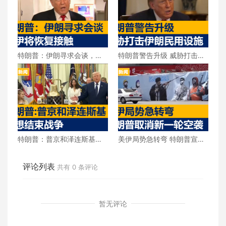
特朗普：伊朗寻求会谈，美
特朗普警告升级 威胁打击伊
伊将恢复接触
朗民用设施
特朗普：普京和泽连斯基都
美伊局势急转弯 特朗普宣布
想结束战争
取消新一轮空袭
评论列表
共有
0
条评论
暂无评论