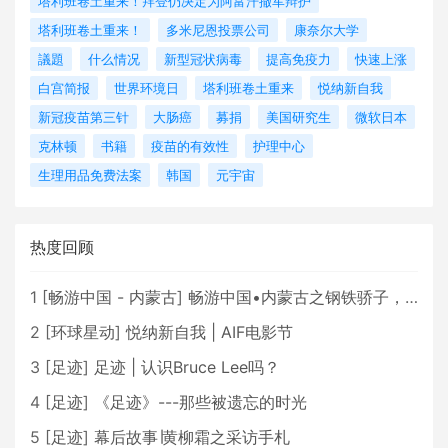
塔利班卷土重来！拜登仍决定为阿富汗撤军辩护
塔利班卷土重来！
多米尼恩投票公司
康奈尔大学
議題
什么情况
新型冠状病毒
提高免疫力
快速上涨
白宫简报
世界环境日
塔利班卷土重来
悦纳新自我
新冠疫苗第三针
大肠癌
募捐
美国研究生
微软日本
克林顿
书籍
疫苗的有效性
护理中心
生理用品免费法案
韩国
元宇宙
热度回顾
1
[
畅游中国 - 内蒙古
]
畅游中国•内蒙古之钢铁骄子，魅力包头
2
[
环球星动
]
悦纳新自我 | AIF电影节
3
[
足迹
]
足迹 | 认识Bruce Lee吗？
4
[
足迹
]
《足迹》---那些被遗忘的时光
5
[
足迹
]
幕后故事∣黄柳霜之采访手札