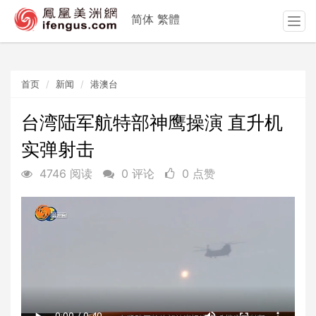
简体
繁體
T
o
g
g
首页
新闻
港澳台
l
e
n
台湾陆军航特部神鹰操演 直升机
a
实弹射击
v
i
4746 阅读
0 评论
0 点赞
g
a
t
i
o
n