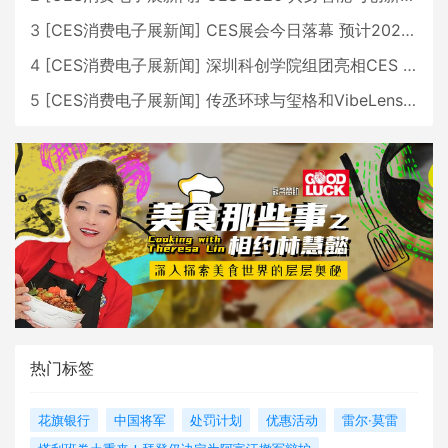
3
[
CES消费电子展新闻
]
CES展会今日落幕 预计2026行业收入将超五千亿美元
4
[
CES消费电子展新闻
]
深圳科创学院组团亮相CES 广受好评
5
[
CES消费电子展新闻
]
传丞环球与玺格和VibeLens共同推出全新耳机
热门标签
花旗银行
中国将军
处罚计划
优惠活动
雷尔·莫雷