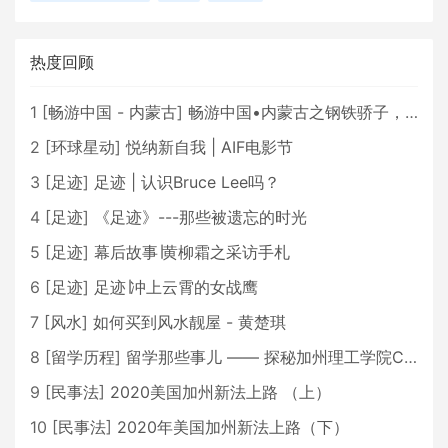
热度回顾
1
[
畅游中国 - 内蒙古
]
畅游中国•内蒙古之钢铁骄子，魅力包头
2
[
环球星动
]
悦纳新自我 | AIF电影节
3
[
足迹
]
足迹 | 认识Bruce Lee吗？
4
[
足迹
]
《足迹》---那些被遗忘的时光
5
[
足迹
]
幕后故事∣黄柳霜之采访手札
6
[
足迹
]
足迹∣冲上云霄的女战鹰
7
[
风水
]
如何买到风水靓屋 - 黄楚琪
8
[
留学历程
]
留学那些事儿 —— 探秘加州理工学院Caltech博士生活 [上集]
9
[
民事法
]
2020美国加州新法上路 （上）
10
[
民事法
]
2020年美国加州新法上路（下）