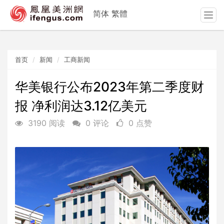
简体
繁體
T
o
g
g
首页
新闻
工商新闻
l
e
n
华美银行公布2023年第二季度财
a
报 净利润达3.12亿美元
v
i
3190 阅读
0 评论
0 点赞
g
a
t
i
o
n