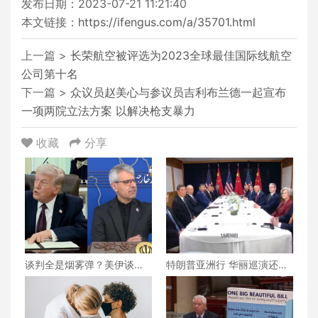
发布日期：2023-07-21 11:21:40
本文链接：
https://ifengus.com/a/35701.html
上一篇 >
长荣航空被评选为2023全球最佳国际线航空
公司第十名
下一篇 >
众议员赵美心与参议员吉利布兰德一起宣布
一项两院立法方案 以解决枪支暴力
收藏
分享
谈判全是烟雾弹？美伊谈判
特朗普亚洲行 华丽巡演还是
还能继续下去吗？真相究竟
战略博弈？
为何？