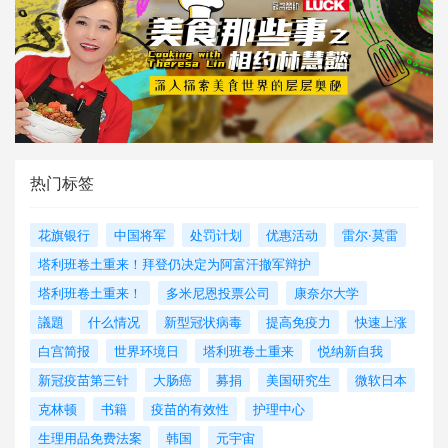
热门标签
花旗银行
中国将军
处罚计划
优惠活动
雷尔·莫雷
塔利班卷土重来！拜登仍决定为阿富汗撤军辩护
塔利班卷土重来！
多米尼恩投票公司
康奈尔大学
議題
什么情况
新型冠状病毒
提高免疫力
快速上涨
白宫简报
世界环境日
塔利班卷土重来
悦纳新自我
新冠疫苗第三针
大肠癌
募捐
美国研究生
微软日本
克林顿
书籍
疫苗的有效性
护理中心
生理用品免费法案
韩国
元宇宙