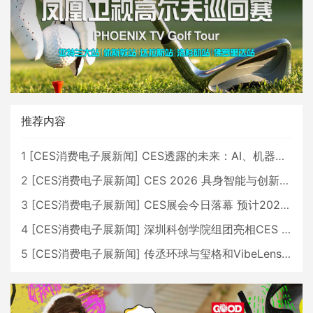
推荐内容
1
[
CES消费电子展新闻
]
CES透露的未来：AI、机器人与智能生活大爆发
2
[
CES消费电子展新闻
]
CES 2026 具身智能与创新领域 中国公司大放异彩
3
[
CES消费电子展新闻
]
CES展会今日落幕 预计2026行业收入将超五千亿美元
4
[
CES消费电子展新闻
]
深圳科创学院组团亮相CES 广受好评
5
[
CES消费电子展新闻
]
传丞环球与玺格和VibeLens共同推出全新耳机