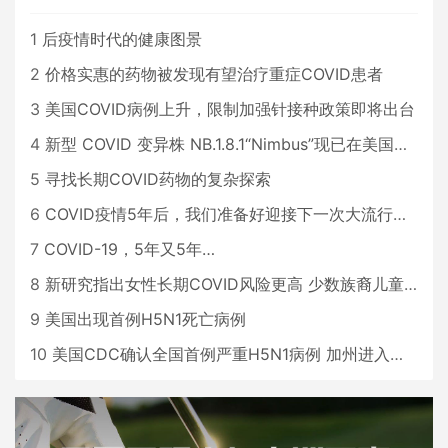
1
后疫情时代的健康图景
2
价格实惠的药物被发现有望治疗重症COVID患者
3
美国COVID病例上升，限制加强针接种政策即将出台
4
新型 COVID 变异株 NB.1.8.1“Nimbus”现已在美国占据主导地位
5
寻找长期COVID药物的复杂探索
6
COVID疫情5年后，我们准备好迎接下一次大流行了吗？
7
COVID-19，5年又5年…
8
新研究指出女性长期COVID风险更高 少数族裔儿童存在差异
9
美国出现首例H5N1死亡病例
10
美国CDC确认全国首例严重H5N1病例 加州进入紧急状态