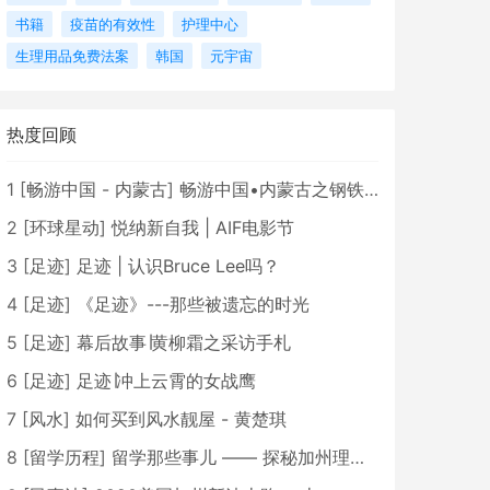
书籍
疫苗的有效性
护理中心
生理用品免费法案
韩国
元宇宙
热度回顾
1
[
畅游中国 - 内蒙古
]
畅游中国•内蒙古之钢铁骄子，魅力包头
2
[
环球星动
]
悦纳新自我 | AIF电影节
3
[
足迹
]
足迹 | 认识Bruce Lee吗？
4
[
足迹
]
《足迹》---那些被遗忘的时光
5
[
足迹
]
幕后故事∣黄柳霜之采访手札
6
[
足迹
]
足迹∣冲上云霄的女战鹰
7
[
风水
]
如何买到风水靓屋 - 黄楚琪
8
[
留学历程
]
留学那些事儿 —— 探秘加州理工学院Caltech博士生活 [上集]