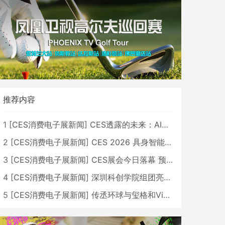
推荐内容
1
[
CES消费电子展新闻
]
CES透露的未来：AI、机器人与智能生活大爆发
2
[
CES消费电子展新闻
]
CES 2026 具身智能与创新领域 中国公司大放异彩
3
[
CES消费电子展新闻
]
CES展会今日落幕 预计2026行业收入将超五千亿美元
4
[
CES消费电子展新闻
]
深圳科创学院组团亮相CES 广受好评
5
[
CES消费电子展新闻
]
传丞环球与玺格和VibeLens共同推出全新耳机