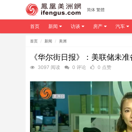
简体
繁體
首页
新闻
访谈
房产
汽车
首页
新闻
美洲
《华尔街日报》：美联储未准
3097 阅读
0 评论
0 点赞