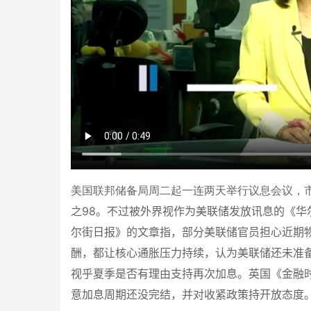
美国联邦储备局周二起一连两天举行议息会议，市
之
98
。不过被外界视作为美联储发放讯息的《华
尔街日报》的文章指，部分美联储官员担心近期
酬，都让核心通胀压力持续，认为美联储还未准
视乎夏季是否有理由支持再次加息。英国《金融
意加息周期还没完结，并对收紧政策持开放态度