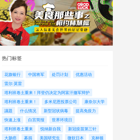
热门标签
花旗银行
中国将军
处罚计划
优惠活动
雷尔·莫雷
塔利班卷土重来！拜登仍决定为阿富汗撤军辩护
塔利班卷土重来！
多米尼恩投票公司
康奈尔大学
議題
什么情况
新型冠状病毒
提高免疫力
快速上涨
白宫简报
世界环境日
塔利班卷土重来
悦纳新自我
新冠疫苗第三针
大肠癌
募捐
美国研究生
微软日本
克林顿