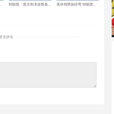
击
特朗普：普京和泽连斯基
美伊局势急转弯 特朗普宣
都想结束战争
布取消新一轮空袭
暂无评论