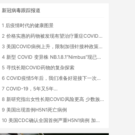
新冠病毒跟踪报道
1
后疫情时代的健康图景
2
价格实惠的药物被发现有望治疗重症COVID患者
3
美国COVID病例上升，限制加强针接种政策即将出台
4
新型 COVID 变异株 NB.1.8.1“Nimbus”现已在美国占据主导地位
5
寻找长期COVID药物的复杂探索
6
COVID疫情5年后，我们准备好迎接下一次大流行了吗？
7
COVID-19，5年又5年…
8
新研究指出女性长期COVID风险更高 少数族裔儿童存在差异
9
美国出现首例H5N1死亡病例
10
美国CDC确认全国首例严重H5N1病例 加州进入紧急状态