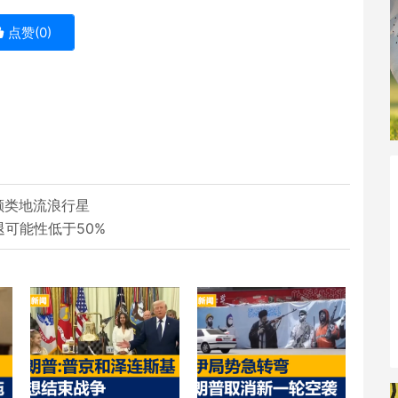
点赞(
0
)
颗类地流浪行星
退可能性低于50%