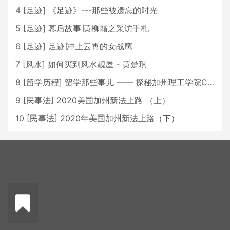
4
[
足迹
]
《足迹》---那些被遗忘的时光
5
[
足迹
]
幕后故事∣黄柳霜之采访手札
6
[
足迹
]
足迹∣冲上云霄的女战鹰
7
[
风水
]
如何买到风水靓屋 - 黄楚琪
8
[
留学历程
]
留学那些事儿 —— 探秘加州理工学院Caltech博士生活 [上集]
9
[
民事法
]
2020美国加州新法上路 （上）
10
[
民事法
]
2020年美国加州新法上路（下）