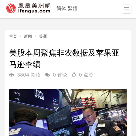
简体
繁體
T
o
g
g
首页
新闻
美洲
l
e
n
美股本周聚焦非农数据及苹果亚
a
马逊季绩
v
i
3804 阅读
0 评论
0 点赞
g
a
t
i
o
n