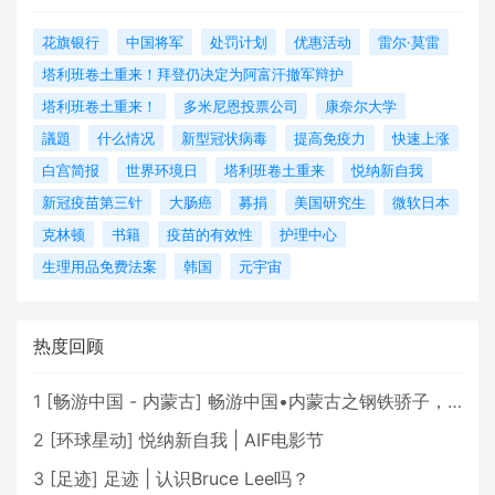
花旗银行
中国将军
处罚计划
优惠活动
雷尔·莫雷
塔利班卷土重来！拜登仍决定为阿富汗撤军辩护
塔利班卷土重来！
多米尼恩投票公司
康奈尔大学
議題
什么情况
新型冠状病毒
提高免疫力
快速上涨
白宫简报
世界环境日
塔利班卷土重来
悦纳新自我
新冠疫苗第三针
大肠癌
募捐
美国研究生
微软日本
克林顿
书籍
疫苗的有效性
护理中心
生理用品免费法案
韩国
元宇宙
热度回顾
1
[
畅游中国 - 内蒙古
]
畅游中国•内蒙古之钢铁骄子，魅力包头
2
[
环球星动
]
悦纳新自我 | AIF电影节
3
[
足迹
]
足迹 | 认识Bruce Lee吗？