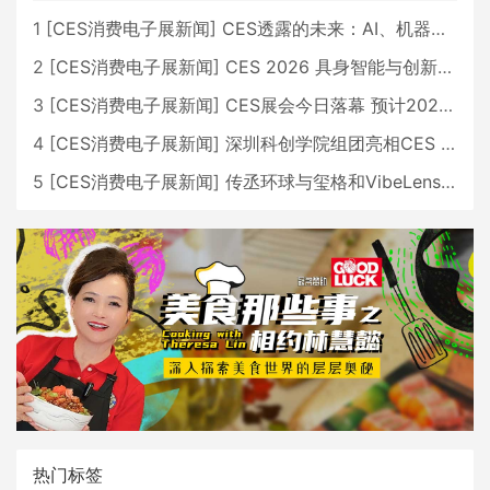
1
[
CES消费电子展新闻
]
CES透露的未来：AI、机器人与智能生活大爆发
2
[
CES消费电子展新闻
]
CES 2026 具身智能与创新领域 中国公司大放异彩
3
[
CES消费电子展新闻
]
CES展会今日落幕 预计2026行业收入将超五千亿美元
4
[
CES消费电子展新闻
]
深圳科创学院组团亮相CES 广受好评
5
[
CES消费电子展新闻
]
传丞环球与玺格和VibeLens共同推出全新耳机
热门标签