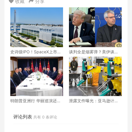
收藏
分享
史诗级IPO！SpaceX上市两
谈判全是烟雾弹？美伊谈判
日即疯狂，市值直逼2.5万亿
还能继续下去吗？真相究竟
美元！
为何？
特朗普亚洲行 华丽巡演还是
泄露文件曝光：亚马逊计划
战略博弈？
用机器人取代60万美国员
工！
评论列表
共有
0
条评论