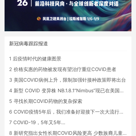
新冠病毒跟踪报道
1
后疫情时代的健康图景
2
价格实惠的药物被发现有望治疗重症COVID患者
3
美国COVID病例上升，限制加强针接种政策即将出台
4
新型 COVID 变异株 NB.1.8.1“Nimbus”现已在美国占据主导地位
5
寻找长期COVID药物的复杂探索
6
COVID疫情5年后，我们准备好迎接下一次大流行了吗？
7
COVID-19，5年又5年…
8
新研究指出女性长期COVID风险更高 少数族裔儿童存在差异