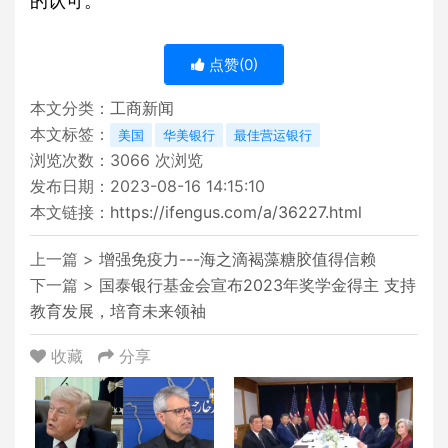
的认可。”
点赞(
0
)
本文分类：
工商新闻
本文标签：
美国
华美银行
最佳营运银行
浏览次数：
3066
次浏览
发布日期：2023-08-16 14:15:10
本文链接：
https://ifengus.com/a/36227.html
上一篇 >
增强免疫力---海之滴褐藻糖胶值得信赖
下一篇 >
国泰银行基金会宣布2023年奖学金得主 支持
教育发展，培育未来领袖
收藏
分享