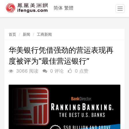
简体
繁體
T
o
g
g
首页
新闻
工商新闻
l
e
n
华美银行凭借强劲的营运表现再
a
度被评为“最佳营运银行”
v
i
3066 阅读
0 评论
0 点赞
g
a
t
i
o
n