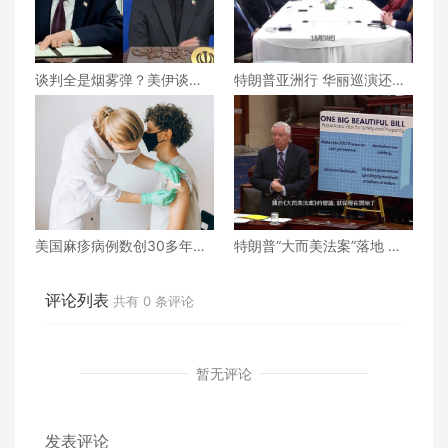
谈判全是烟雾弹？美伊谈判
特朗普亚洲行 华丽巡演还是
还能继续下去吗？真相究竟
战略博弈？
为何？
美国麻疹病例数创30多年来
特朗普“大而美法案”落地 誰
新高
的命運將被改寫？
评论列表
共有
0
条评论
暂无评论
发表评论