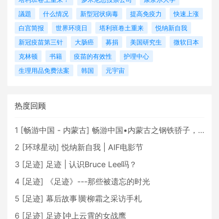
議題
什么情况
新型冠状病毒
提高免疫力
快速上涨
白宫简报
世界环境日
塔利班卷土重来
悦纳新自我
新冠疫苗第三针
大肠癌
募捐
美国研究生
微软日本
克林顿
书籍
疫苗的有效性
护理中心
生理用品免费法案
韩国
元宇宙
热度回顾
1
[
畅游中国 - 内蒙古
]
畅游中国•内蒙古之钢铁骄子，魅力包头
2
[
环球星动
]
悦纳新自我 | AIF电影节
3
[
足迹
]
足迹 | 认识Bruce Lee吗？
4
[
足迹
]
《足迹》---那些被遗忘的时光
5
[
足迹
]
幕后故事∣黄柳霜之采访手札
6
[
足迹
]
足迹∣冲上云霄的女战鹰