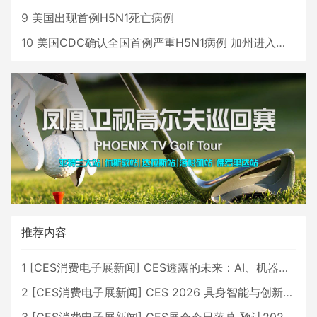
9
美国出现首例H5N1死亡病例
10
美国CDC确认全国首例严重H5N1病例 加州进入紧急状态
推荐内容
1
[
CES消费电子展新闻
]
CES透露的未来：AI、机器人与智能生活大爆发
2
[
CES消费电子展新闻
]
CES 2026 具身智能与创新领域 中国公司大放异彩
3
[
CES消费电子展新闻
]
CES展会今日落幕 预计2026行业收入将超五千亿美元