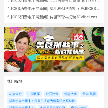
4
[
CES消费电子展新闻
]
深圳科创学院组团亮相CES 广受好评
5
[
CES消费电子展新闻
]
传丞环球与玺格和VibeLens共同推出全新耳机
热门标签
花旗银行
中国将军
处罚计划
优惠活动
雷尔·莫雷
塔利班卷土重来！拜登仍决定为阿富汗撤军辩护
塔利班卷土重来！
多米尼恩投票公司
康奈尔大学