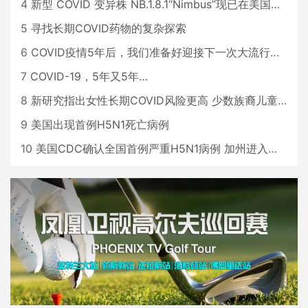
4
新型 COVID 变异株 NB.1.8.1“Nimbus”现已在美国占据主导地位
5
寻找长期COVID药物的复杂探索
6
COVID疫情5年后，我们准备好迎接下一次大流行了吗？
7
COVID-19，5年又5年…
8
新研究指出女性长期COVID风险更高 少数族裔儿童存在差异
9
美国出现首例H5N1死亡病例
10
美国CDC确认全国首例严重H5N1病例 加州进入紧急状态