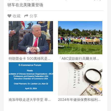
轿车在北美隆重登场
收藏
分享
特朗普金卡 500萬移民是機
「ABC貸款銀行高爾夫球邀
遇還是特權遊戲？
請賽」圓滿落幕
南加华联走进大学学堂 举办
2024年年健保保费和福利差
电子商务论坛
别大 专家吁多比价