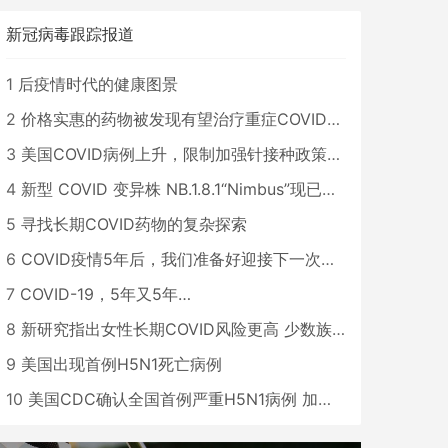
新冠病毒跟踪报道
1
后疫情时代的健康图景
2
价格实惠的药物被发现有望治疗重症COVID患者
3
美国COVID病例上升，限制加强针接种政策即将出台
4
新型 COVID 变异株 NB.1.8.1“Nimbus”现已在美国占据主导地位
5
寻找长期COVID药物的复杂探索
6
COVID疫情5年后，我们准备好迎接下一次大流行了吗？
7
COVID-19，5年又5年…
8
新研究指出女性长期COVID风险更高 少数族裔儿童存在差异
9
美国出现首例H5N1死亡病例
10
美国CDC确认全国首例严重H5N1病例 加州进入紧急状态