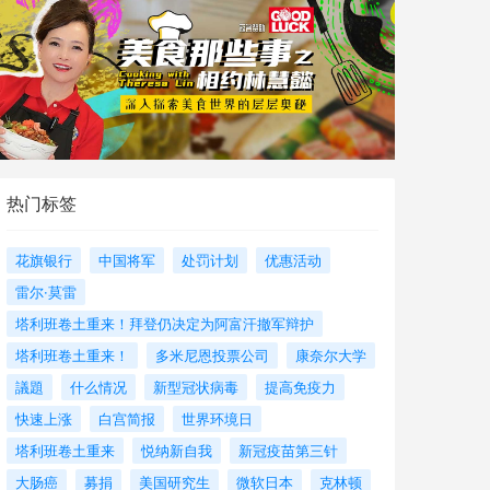
热门标签
花旗银行
中国将军
处罚计划
优惠活动
雷尔·莫雷
塔利班卷土重来！拜登仍决定为阿富汗撤军辩护
塔利班卷土重来！
多米尼恩投票公司
康奈尔大学
議題
什么情况
新型冠状病毒
提高免疫力
快速上涨
白宫简报
世界环境日
塔利班卷土重来
悦纳新自我
新冠疫苗第三针
大肠癌
募捐
美国研究生
微软日本
克林顿