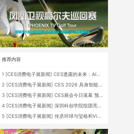
推荐内容
1
[
CES消费电子展新闻
]
CES透露的未来：AI、机器人与智能生活大爆发
2
[
CES消费电子展新闻
]
CES 2026 具身智能与创新领域 中国公司大放异彩
3
[
CES消费电子展新闻
]
CES展会今日落幕 预计2026行业收入将超五千亿美元
4
[
CES消费电子展新闻
]
深圳科创学院组团亮相CES 广受好评
5
[
CES消费电子展新闻
]
传丞环球与玺格和VibeLens共同推出全新耳机