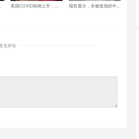
政
美国COVID病例上升，限
报告显示，未被发现的牛
制加强针接种政策即将出
与人禽流感传播很可能正
台
在发生
暂无评论