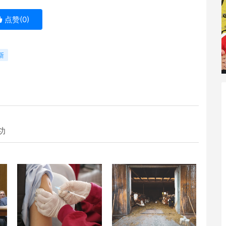
点赞(
0
)
新
功