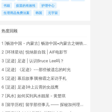
书籍
疫苗的有效性
护理中心
生理用品免费法案
韩国
元宇宙
热度回顾
1
[
畅游中国 - 内蒙古
]
畅游中国•内蒙古之钢铁骄子，魅力包头
2
[
环球星动
]
悦纳新自我 | AIF电影节
3
[
足迹
]
足迹 | 认识Bruce Lee吗？
4
[
足迹
]
《足迹》---那些被遗忘的时光
5
[
足迹
]
幕后故事∣黄柳霜之采访手札
6
[
足迹
]
足迹∣冲上云霄的女战鹰
7
[
风水
]
如何买到风水靓屋 - 黄楚琪
8
[
留学历程
]
留学那些事儿 —— 探秘加州理工学院Caltech博士生活 [上集]