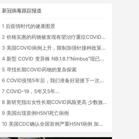
新冠病毒跟踪报道
1
后疫情时代的健康图景
2
价格实惠的药物被发现有望治疗重症COVID患者
3
美国COVID病例上升，限制加强针接种政策即将出台
4
新型 COVID 变异株 NB.1.8.1“Nimbus”现已在美国占据主导地位
5
寻找长期COVID药物的复杂探索
6
COVID疫情5年后，我们准备好迎接下一次大流行了吗？
7
COVID-19，5年又5年…
8
新研究指出女性长期COVID风险更高 少数族裔儿童存在差异
9
美国出现首例H5N1死亡病例
10
美国CDC确认全国首例严重H5N1病例 加州进入紧急状态