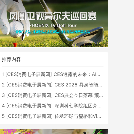
推荐内容
1
[
CES消费电子展新闻
]
CES透露的未来：AI、机器人与智能生活大爆发
2
[
CES消费电子展新闻
]
CES 2026 具身智能与创新领域 中国公司大放异彩
3
[
CES消费电子展新闻
]
CES展会今日落幕 预计2026行业收入将超五千亿美元
4
[
CES消费电子展新闻
]
深圳科创学院组团亮相CES 广受好评
5
[
CES消费电子展新闻
]
传丞环球与玺格和VibeLens共同推出全新耳机