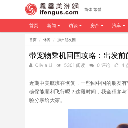
简体
繁體
首页
新闻
访谈
房产
汽车
首页
休闲
加州朋友圈
带宠物乘机回国攻略：出发前
Olivia Li
5301 阅读
0 评论
4
近期中美航班在恢复，一些回中国的朋友有
确保能顺利飞行呢？这段时间，我全程参与了
验分享给大家。