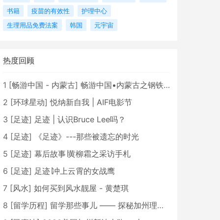
书籍
疫苗的有效性
护理中心
生理用品免费法案
韩国
元宇宙
热度回顾
1
[
畅游中国 - 内蒙古
]
畅游中国•内蒙古之钢铁骄子，魅力包头
2
[
环球星动
]
悦纳新自我 | AIF电影节
3
[
足迹
]
足迹 | 认识Bruce Lee吗？
4
[
足迹
]
《足迹》---那些被遗忘的时光
5
[
足迹
]
幕后故事∣黄柳霜之采访手札
6
[
足迹
]
足迹∣冲上云霄的女战鹰
7
[
风水
]
如何买到风水靓屋 - 黄楚琪
8
[
留学历程
]
留学那些事儿 —— 探秘加州理工学院Caltech博士生活 [上集]