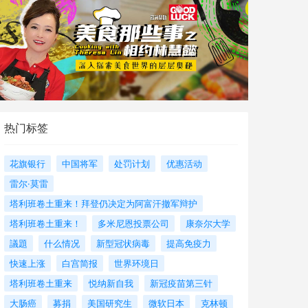
热门标签
花旗银行
中国将军
处罚计划
优惠活动
雷尔·莫雷
塔利班卷土重来！拜登仍决定为阿富汗撤军辩护
塔利班卷土重来！
多米尼恩投票公司
康奈尔大学
議題
什么情况
新型冠状病毒
提高免疫力
快速上涨
白宫简报
世界环境日
塔利班卷土重来
悦纳新自我
新冠疫苗第三针
大肠癌
募捐
美国研究生
微软日本
克林顿