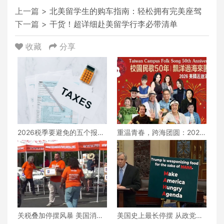
上一篇 >
北美留学生的购车指南：轻松拥有完美座驾
下一篇 >
干货！超详细赴美留学行李必带清单
收藏
分享
2026税季要避免的五个报税
重温青春，跨海团圆：2026
错误
「校园民歌50年」北美巡回
演唱会重磅开启！
关税叠加停摆风暴 美国消费
美国史上最长停摆 从政党僵
信心寒冬来临 | 热点追踪
局到民生危机