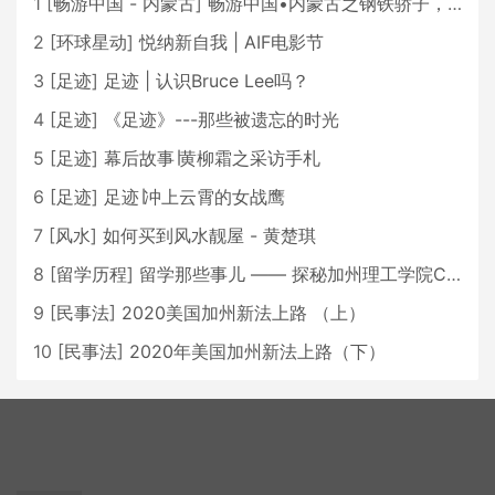
1
[
畅游中国 - 内蒙古
]
畅游中国•内蒙古之钢铁骄子，魅力包头
2
[
环球星动
]
悦纳新自我 | AIF电影节
3
[
足迹
]
足迹 | 认识Bruce Lee吗？
4
[
足迹
]
《足迹》---那些被遗忘的时光
5
[
足迹
]
幕后故事∣黄柳霜之采访手札
6
[
足迹
]
足迹∣冲上云霄的女战鹰
7
[
风水
]
如何买到风水靓屋 - 黄楚琪
8
[
留学历程
]
留学那些事儿 —— 探秘加州理工学院Caltech博士生活 [上集]
9
[
民事法
]
2020美国加州新法上路 （上）
10
[
民事法
]
2020年美国加州新法上路（下）