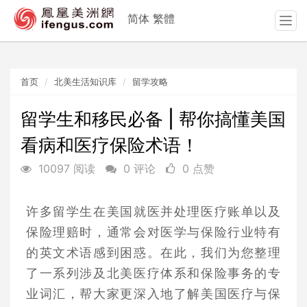
简体
繁體
T
o
g
g
首页
北美生活知识库
留学攻略
l
e
n
留学生和移民必备 | 帮你搞懂美国
a
看病和医疗保险术语！
v
i
10097 阅读
0 评论
0 点赞
g
a
t
许多留学生在美国就医并处理医疗账单以及
i
保险理赔时，通常会对医学与保险行业特有
o
n
的英文术语感到困惑。在此，我们为您整理
了一系列涉及北美医疗体系和保险事务的专
业词汇，帮大家更深入地了解美国医疗与保