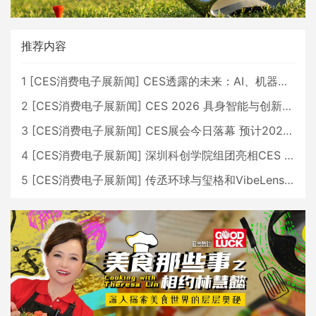
推荐内容
1
[
CES消费电子展新闻
]
CES透露的未来：AI、机器人与智能生活大爆发
2
[
CES消费电子展新闻
]
CES 2026 具身智能与创新领域 中国公司大放异彩
3
[
CES消费电子展新闻
]
CES展会今日落幕 预计2026行业收入将超五千亿美元
4
[
CES消费电子展新闻
]
深圳科创学院组团亮相CES 广受好评
5
[
CES消费电子展新闻
]
传丞环球与玺格和VibeLens共同推出全新耳机