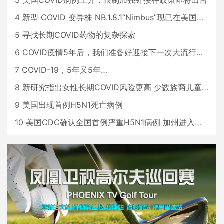
3
美国COVID病例上升，限制加强针接种政策即将出台
4
新型 COVID 变异株 NB.1.8.1“Nimbus”现已在美国占据主导地位
5
寻找长期COVID药物的复杂探索
6
COVID疫情5年后，我们准备好迎接下一次大流行了吗？
7
COVID-19，5年又5年…
8
新研究指出女性长期COVID风险更高 少数族裔儿童存在差异
9
美国出现首例H5N1死亡病例
10
美国CDC确认全国首例严重H5N1病例 加州进入紧急状态