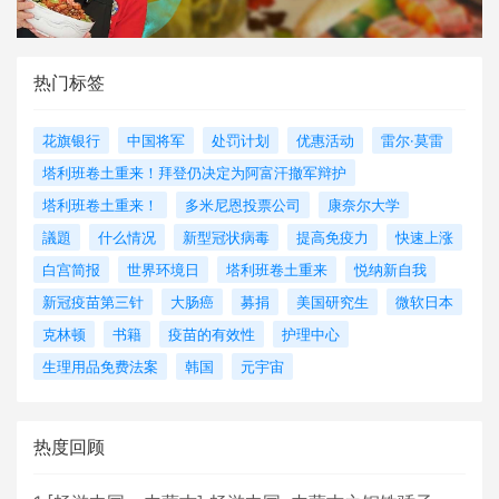
热门标签
花旗银行
中国将军
处罚计划
优惠活动
雷尔·莫雷
塔利班卷土重来！拜登仍决定为阿富汗撤军辩护
塔利班卷土重来！
多米尼恩投票公司
康奈尔大学
議題
什么情况
新型冠状病毒
提高免疫力
快速上涨
白宫简报
世界环境日
塔利班卷土重来
悦纳新自我
新冠疫苗第三针
大肠癌
募捐
美国研究生
微软日本
克林顿
书籍
疫苗的有效性
护理中心
生理用品免费法案
韩国
元宇宙
热度回顾