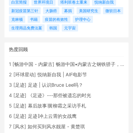
白宫简报
世界环境日
塔利班卷土重来
悦纳新自我
新冠疫苗第三针
大肠癌
募捐
美国研究生
微软日本
克林顿
书籍
疫苗的有效性
护理中心
生理用品免费法案
韩国
元宇宙
热度回顾
1
[
畅游中国 - 内蒙古
]
畅游中国•内蒙古之钢铁骄子，魅力包头
2
[
环球星动
]
悦纳新自我 | AIF电影节
3
[
足迹
]
足迹 | 认识Bruce Lee吗？
4
[
足迹
]
《足迹》---那些被遗忘的时光
5
[
足迹
]
幕后故事∣黄柳霜之采访手札
6
[
足迹
]
足迹∣冲上云霄的女战鹰
7
[
风水
]
如何买到风水靓屋 - 黄楚琪