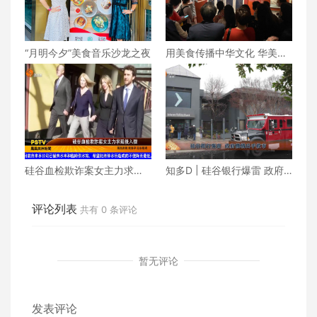
“月明今夕”美食音乐沙龙之夜
用美食传播中华文化 华美协
进社打造中华美食俱乐部
硅谷血检欺诈案女主力求延
知多D | 硅谷银行爆雷 政府
后入狱
机构出手救市
评论列表
共有
0
条评论
暂无评论
发表评论