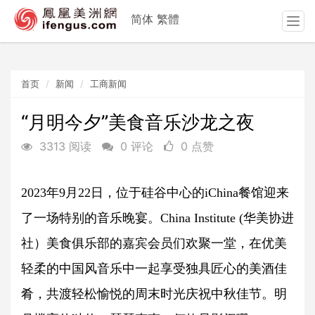
简体
繁體
T
o
g
g
首页
新闻
工商新闻
l
e
n
“月明今夕”美食音乐沙龙之夜
a
3313 阅读
0 评论
0 点赞
v
i
g
2023年9月22日，位于硅谷中心的iChina餐馆迎来
a
t
了一场特别的音乐晚宴。China Institute (华美协进
i
o
社）美食俱乐部的嘉宾会员们欢聚一堂，在优美
n
轻柔的中国风音乐中一起享受独具匠心的美酒佳
肴，共渡轻松愉悦的周末时光庆祝中秋佳节。明