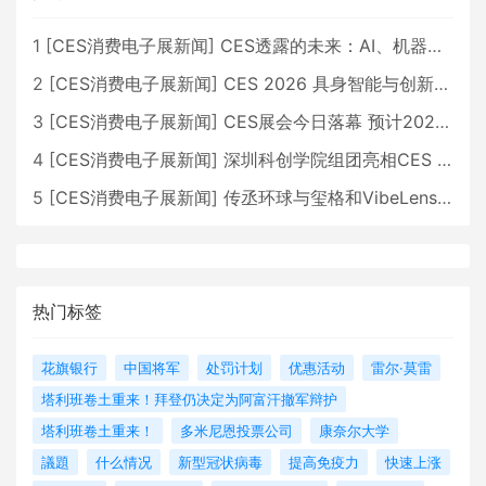
1
[
CES消费电子展新闻
]
CES透露的未来：AI、机器人与智能生活大爆发
2
[
CES消费电子展新闻
]
CES 2026 具身智能与创新领域 中国公司大放异彩
3
[
CES消费电子展新闻
]
CES展会今日落幕 预计2026行业收入将超五千亿美元
4
[
CES消费电子展新闻
]
深圳科创学院组团亮相CES 广受好评
5
[
CES消费电子展新闻
]
传丞环球与玺格和VibeLens共同推出全新耳机
热门标签
花旗银行
中国将军
处罚计划
优惠活动
雷尔·莫雷
塔利班卷土重来！拜登仍决定为阿富汗撤军辩护
塔利班卷土重来！
多米尼恩投票公司
康奈尔大学
議題
什么情况
新型冠状病毒
提高免疫力
快速上涨