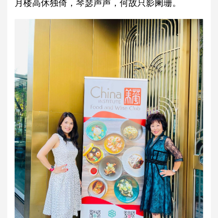
月楼高休独倚，琴瑟声声，何故只影阑珊。