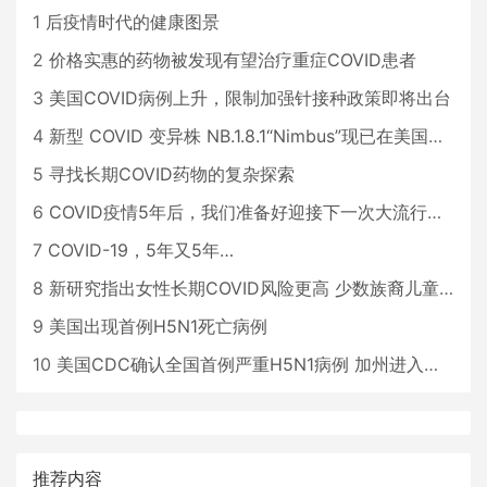
1
后疫情时代的健康图景
2
价格实惠的药物被发现有望治疗重症COVID患者
3
美国COVID病例上升，限制加强针接种政策即将出台
4
新型 COVID 变异株 NB.1.8.1“Nimbus”现已在美国占据主导地位
5
寻找长期COVID药物的复杂探索
6
COVID疫情5年后，我们准备好迎接下一次大流行了吗？
7
COVID-19，5年又5年…
8
新研究指出女性长期COVID风险更高 少数族裔儿童存在差异
9
美国出现首例H5N1死亡病例
10
美国CDC确认全国首例严重H5N1病例 加州进入紧急状态
推荐内容