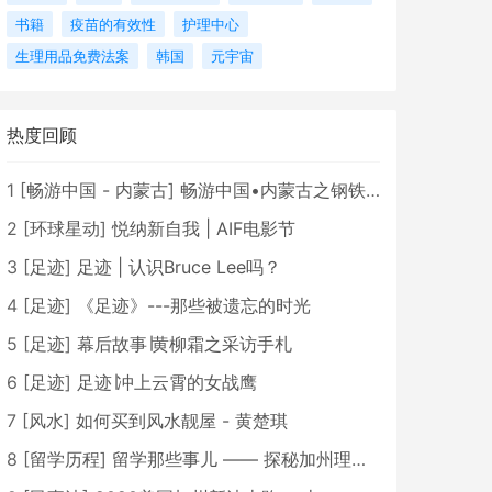
书籍
疫苗的有效性
护理中心
生理用品免费法案
韩国
元宇宙
热度回顾
1
[
畅游中国 - 内蒙古
]
畅游中国•内蒙古之钢铁骄子，魅力包头
2
[
环球星动
]
悦纳新自我 | AIF电影节
3
[
足迹
]
足迹 | 认识Bruce Lee吗？
4
[
足迹
]
《足迹》---那些被遗忘的时光
5
[
足迹
]
幕后故事∣黄柳霜之采访手札
6
[
足迹
]
足迹∣冲上云霄的女战鹰
7
[
风水
]
如何买到风水靓屋 - 黄楚琪
8
[
留学历程
]
留学那些事儿 —— 探秘加州理工学院Caltech博士生活 [上集]