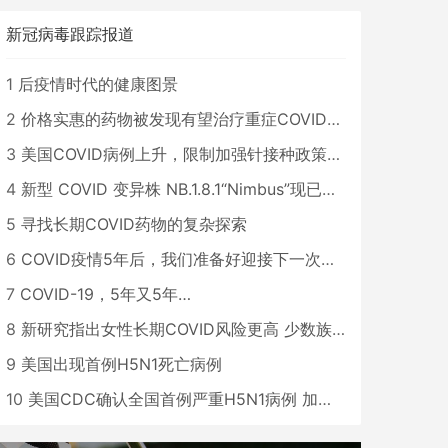
新冠病毒跟踪报道
1
后疫情时代的健康图景
2
价格实惠的药物被发现有望治疗重症COVID患者
3
美国COVID病例上升，限制加强针接种政策即将出台
4
新型 COVID 变异株 NB.1.8.1“Nimbus”现已在美国占据主导地位
5
寻找长期COVID药物的复杂探索
6
COVID疫情5年后，我们准备好迎接下一次大流行了吗？
7
COVID-19，5年又5年…
8
新研究指出女性长期COVID风险更高 少数族裔儿童存在差异
9
美国出现首例H5N1死亡病例
10
美国CDC确认全国首例严重H5N1病例 加州进入紧急状态