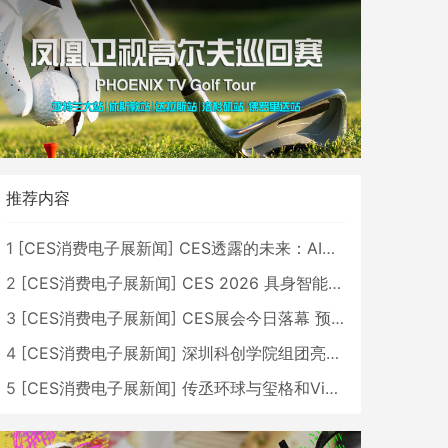
推荐内容
1
[
CES消费电子展新闻
]
CES透露的未来：AI、机器人与智能生活大爆发
2
[
CES消费电子展新闻
]
CES 2026 具身智能与创新领域 中国公司大放异彩
3
[
CES消费电子展新闻
]
CES展会今日落幕 预计2026行业收入将超五千亿美元
4
[
CES消费电子展新闻
]
深圳科创学院组团亮相CES 广受好评
5
[
CES消费电子展新闻
]
传丞环球与玺格和VibeLens共同推出全新耳机