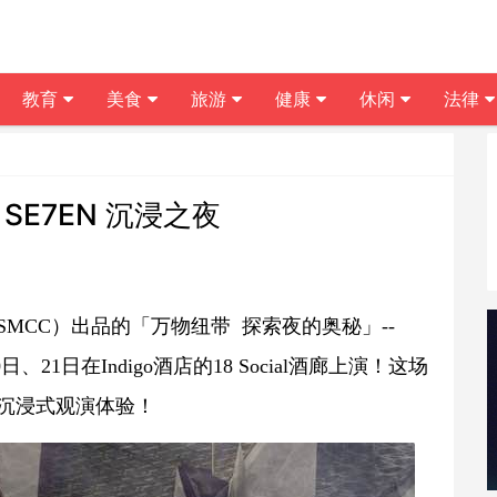
教育
美食
旅游
健康
休闲
法律
SE7EN 沉浸之夜
MCC）出品的「万物纽带 探索夜的奥秘」--
、21日在Indigo酒店的18 Social酒廊上演！这场
沉浸式观演体验！