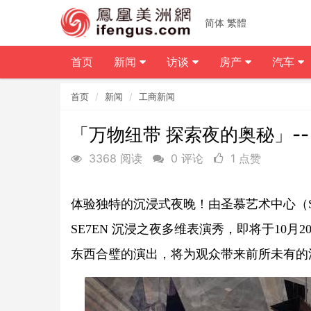
简体
繁體
首页
新闻
访谈
房产
汽车
首页
新闻
工商新闻
「万物纽带 探索夜的奥秘」-- 
3368 阅读
0 评论
1 点赞
体验独特的沉浸式夜晚！由圣慕艺术中心（S
SE7EN 沉浸之夜多维表演秀，即将于10月20日
东西合璧的演出，将为观众带来前所未有的