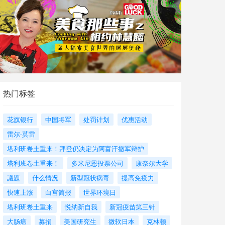
热门标签
花旗银行
中国将军
处罚计划
优惠活动
雷尔·莫雷
塔利班卷土重来！拜登仍决定为阿富汗撤军辩护
塔利班卷土重来！
多米尼恩投票公司
康奈尔大学
議題
什么情况
新型冠状病毒
提高免疫力
快速上涨
白宫简报
世界环境日
塔利班卷土重来
悦纳新自我
新冠疫苗第三针
大肠癌
募捐
美国研究生
微软日本
克林顿