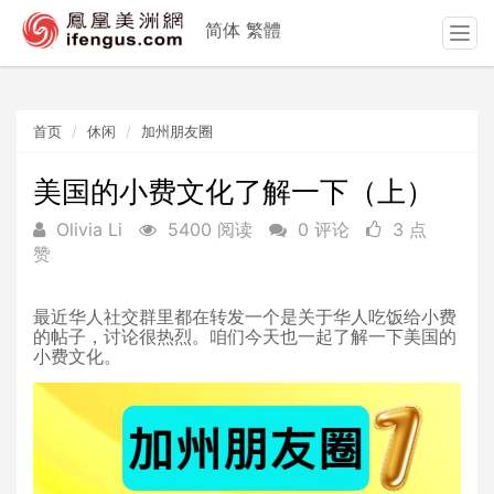
简体
繁體
T
o
g
g
首页
休闲
加州朋友圈
l
e
n
美国的小费文化了解一下（上）
a
Olivia Li
5400 阅读
0 评论
3 点
v
赞
i
g
a
最近华人社交群里都在转发一个是关于华人吃饭给小费
t
的帖子，讨论很热烈。咱们今天也一起了解一下美国的
i
小费文化。
o
n