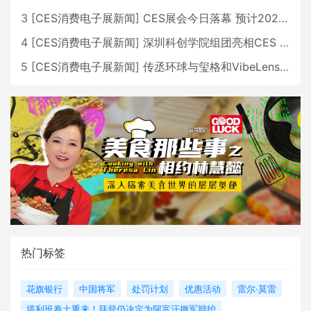
3
[
CES消费电子展新闻
]
CES展会今日落幕 预计2026行业收入将超五千亿美元
4
[
CES消费电子展新闻
]
深圳科创学院组团亮相CES 广受好评
5
[
CES消费电子展新闻
]
传丞环球与玺格和VibeLens共同推出全新耳机
热门标签
花旗银行
中国将军
处罚计划
优惠活动
雷尔·莫雷
塔利班卷土重来！拜登仍决定为阿富汗撤军辩护