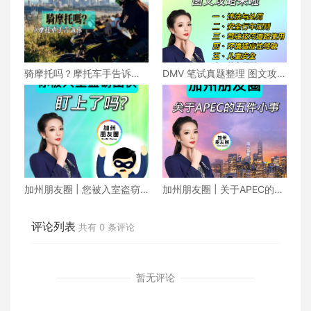
骑摩托吗？摩托车手告诉
DMV 笔试真题整理 图文攻略
你！
来啦
加州朋友圈 | 您被入室盗窃
加州朋友圈 | 关于APEC的五
团伙盯上了吗？
件小事
评论列表
共有
0
条评论
暂无评论