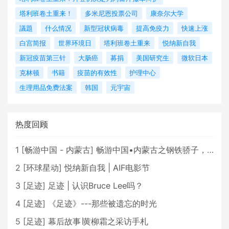
塔利班卷土重来！
多米尼恩投票公司
康奈尔大学
議題
什么情况
新型冠状病毒
提高免疫力
快速上涨
白宫简报
世界环境日
塔利班卷土重来
悦纳新自我
新冠疫苗第三针
大肠癌
募捐
美国研究生
微软日本
克林顿
书籍
疫苗的有效性
护理中心
生理用品免费法案
韩国
元宇宙
热度回顾
1
[
畅游中国 - 内蒙古
]
畅游中国•内蒙古之钢铁骄子，魅力包头
2
[
环球星动
]
悦纳新自我 | AIF电影节
3
[
足迹
]
足迹 | 认识Bruce Lee吗？
4
[
足迹
]
《足迹》---那些被遗忘的时光
5
[
足迹
]
幕后故事∣黄柳霜之采访手札