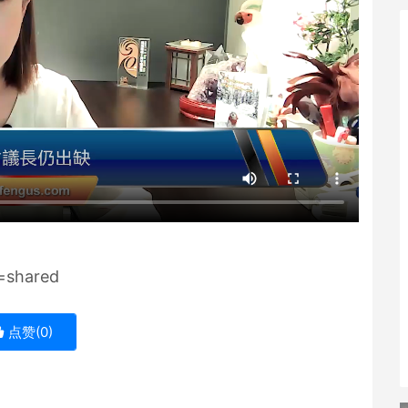
=shared
点赞(
0
)