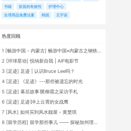
书籍
疫苗的有效性
护理中心
生理用品免费法案
韩国
元宇宙
热度回顾
1
[
畅游中国 - 内蒙古
]
畅游中国•内蒙古之钢铁骄子，魅力包头
2
[
环球星动
]
悦纳新自我 | AIF电影节
3
[
足迹
]
足迹 | 认识Bruce Lee吗？
4
[
足迹
]
《足迹》---那些被遗忘的时光
5
[
足迹
]
幕后故事∣黄柳霜之采访手札
6
[
足迹
]
足迹∣冲上云霄的女战鹰
7
[
风水
]
如何买到风水靓屋 - 黄楚琪
8
[
留学历程
]
留学那些事儿 —— 探秘加州理工学院Caltech博士生活 [上集]