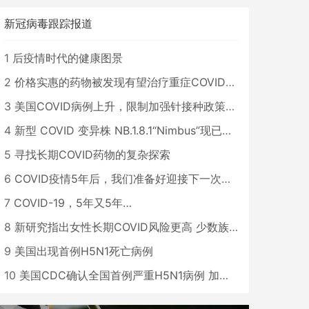
新冠病毒跟踪报道
1
后疫情时代的健康图景
2
价格实惠的药物被发现有望治疗重症COVID患者
3
美国COVID病例上升，限制加强针接种政策即将出台
4
新型 COVID 变异株 NB.1.8.1“Nimbus”现已在美国占据主导地位
5
寻找长期COVID药物的复杂探索
6
COVID疫情5年后，我们准备好迎接下一次大流行了吗？
7
COVID-19，5年又5年…
8
新研究指出女性长期COVID风险更高 少数族裔儿童存在差异
9
美国出现首例H5N1死亡病例
10
美国CDC确认全国首例严重H5N1病例 加州进入紧急状态