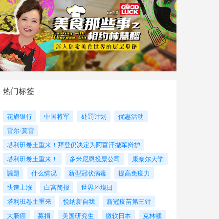
热门标签
花旗银行
中国将军
处罚计划
优惠活动
雷尔·莫雷
塔利班卷土重来！拜登仍决定为阿富汗撤军辩护
塔利班卷土重来！
多米尼恩投票公司
康奈尔大学
議題
什么情况
新型冠状病毒
提高免疫力
快速上涨
白宫简报
世界环境日
塔利班卷土重来
悦纳新自我
新冠疫苗第三针
大肠癌
募捐
美国研究生
微软日本
克林顿