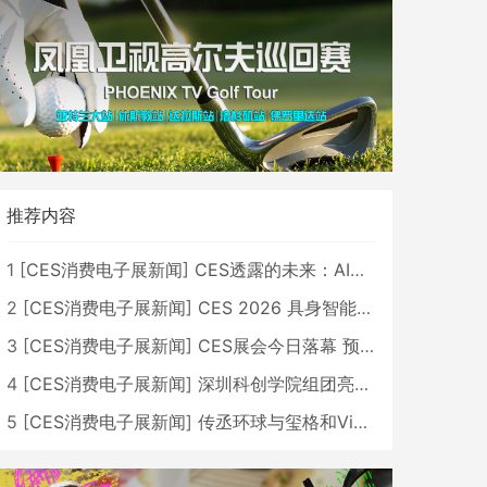
推荐内容
1
[
CES消费电子展新闻
]
CES透露的未来：AI、机器人与智能生活大爆发
2
[
CES消费电子展新闻
]
CES 2026 具身智能与创新领域 中国公司大放异彩
3
[
CES消费电子展新闻
]
CES展会今日落幕 预计2026行业收入将超五千亿美元
4
[
CES消费电子展新闻
]
深圳科创学院组团亮相CES 广受好评
5
[
CES消费电子展新闻
]
传丞环球与玺格和VibeLens共同推出全新耳机