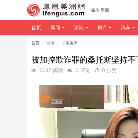
简体
繁體
首页
新闻
访谈
房产
汽车
首页
访谈
非常美洲
被加控欺诈罪的桑托斯坚持不
3047 阅读
0 评论
0 点赞