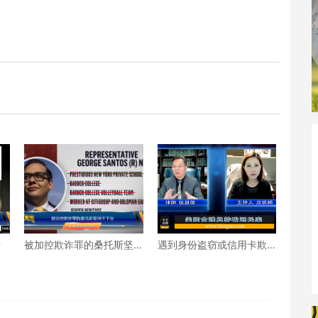
舌
被加控欺诈罪的桑托斯坚
遇到身份盗窃或信用卡欺
持不下台
诈该怎么办？