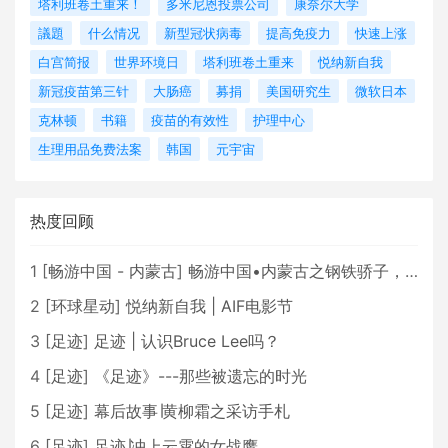
塔利班卷土重来！
多米尼恩投票公司
康奈尔大学
議題
什么情况
新型冠状病毒
提高免疫力
快速上涨
白宫简报
世界环境日
塔利班卷土重来
悦纳新自我
新冠疫苗第三针
大肠癌
募捐
美国研究生
微软日本
克林顿
书籍
疫苗的有效性
护理中心
生理用品免费法案
韩国
元宇宙
热度回顾
1
[
畅游中国 - 内蒙古
]
畅游中国•内蒙古之钢铁骄子，魅力包头
2
[
环球星动
]
悦纳新自我 | AIF电影节
3
[
足迹
]
足迹 | 认识Bruce Lee吗？
4
[
足迹
]
《足迹》---那些被遗忘的时光
5
[
足迹
]
幕后故事∣黄柳霜之采访手札
6
[
足迹
]
足迹∣冲上云霄的女战鹰