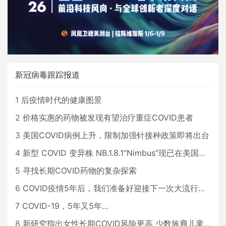
新冠病毒跟踪报道
1
后疫情时代的健康图景
2
价格实惠的药物被发现有望治疗重症COVID患者
3
美国COVID病例上升，限制加强针接种政策即将出台
4
新型 COVID 变异株 NB.1.8.1“Nimbus”现已在美国占据主导地位
5
寻找长期COVID药物的复杂探索
6
COVID疫情5年后，我们准备好迎接下一次大流行了吗？
7
COVID-19，5年又5年…
8
新研究指出女性长期COVID风险更高 少数族裔儿童存在差异