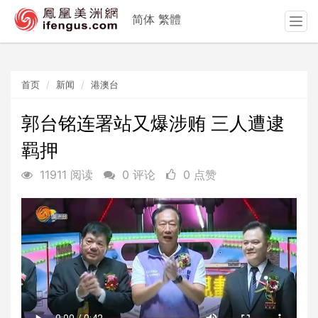
简体
繁體
T
o
g
g
首页
新闻
港澳台
l
e
n
郭台铭连署站又爆涉贿 三人遭逮
a
羁押
v
i
11911 阅读
0 评论
0 点赞
g
a
t
i
o
n