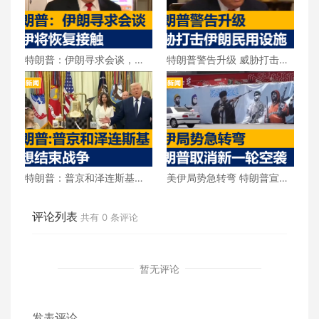
特朗普：伊朗寻求会谈，美
特朗普警告升级 威胁打击伊
伊将恢复接触
朗民用设施
特朗普：普京和泽连斯基都
美伊局势急转弯 特朗普宣布
想结束战争
取消新一轮空袭
评论列表
共有
0
条评论
暂无评论
发表评论