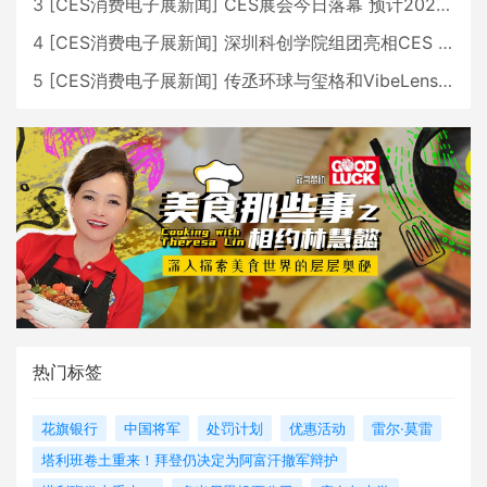
3
[
CES消费电子展新闻
]
CES展会今日落幕 预计2026行业收入将超五千亿美元
4
[
CES消费电子展新闻
]
深圳科创学院组团亮相CES 广受好评
5
[
CES消费电子展新闻
]
传丞环球与玺格和VibeLens共同推出全新耳机
热门标签
花旗银行
中国将军
处罚计划
优惠活动
雷尔·莫雷
塔利班卷土重来！拜登仍决定为阿富汗撤军辩护