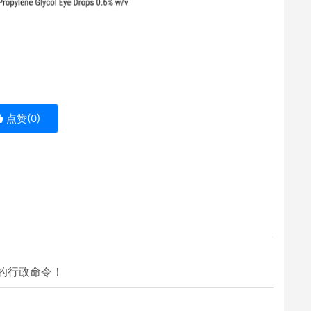
点赞(
0
)
的行政命令！