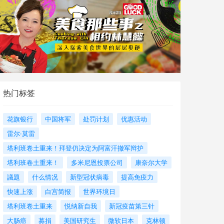
热门标签
花旗银行
中国将军
处罚计划
优惠活动
雷尔·莫雷
塔利班卷土重来！拜登仍决定为阿富汗撤军辩护
塔利班卷土重来！
多米尼恩投票公司
康奈尔大学
議題
什么情况
新型冠状病毒
提高免疫力
快速上涨
白宫简报
世界环境日
塔利班卷土重来
悦纳新自我
新冠疫苗第三针
大肠癌
募捐
美国研究生
微软日本
克林顿