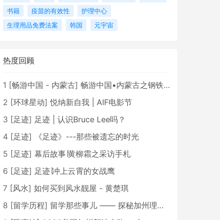
书籍
疫苗的有效性
护理中心
生理用品免费法案
韩国
元宇宙
热度回顾
1
[
畅游中国 - 内蒙古
]
畅游中国•内蒙古之钢铁骄子，魅力包头
2
[
环球星动
]
悦纳新自我 | AIF电影节
3
[
足迹
]
足迹 | 认识Bruce Lee吗？
4
[
足迹
]
《足迹》---那些被遗忘的时光
5
[
足迹
]
幕后故事∣黄柳霜之采访手札
6
[
足迹
]
足迹∣冲上云霄的女战鹰
7
[
风水
]
如何买到风水靓屋 - 黄楚琪
8
[
留学历程
]
留学那些事儿 —— 探秘加州理工学院Caltech博士生活 [上集]