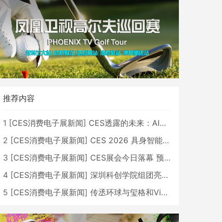
推荐内容
1
[
CES消费电子展新闻
]
CES透露的未来：AI、机器人与智能生活大爆发
2
[
CES消费电子展新闻
]
CES 2026 具身智能与创新领域 中国公司大放异彩
3
[
CES消费电子展新闻
]
CES展会今日落幕 预计2026行业收入将超五千亿美元
4
[
CES消费电子展新闻
]
深圳科创学院组团亮相CES 广受好评
5
[
CES消费电子展新闻
]
传丞环球与玺格和VibeLens共同推出全新耳机