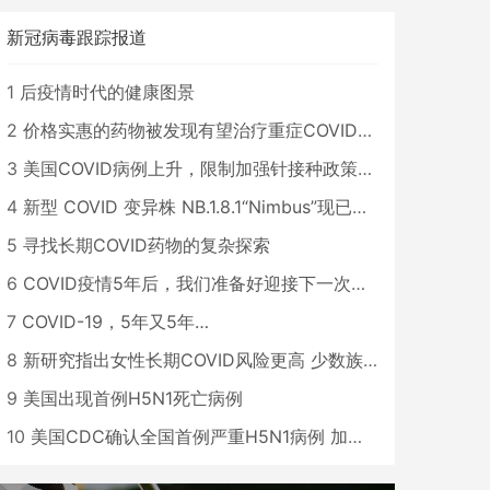
新冠病毒跟踪报道
1
后疫情时代的健康图景
2
价格实惠的药物被发现有望治疗重症COVID患者
3
美国COVID病例上升，限制加强针接种政策即将出台
4
新型 COVID 变异株 NB.1.8.1“Nimbus”现已在美国占据主导地位
5
寻找长期COVID药物的复杂探索
6
COVID疫情5年后，我们准备好迎接下一次大流行了吗？
7
COVID-19，5年又5年…
8
新研究指出女性长期COVID风险更高 少数族裔儿童存在差异
9
美国出现首例H5N1死亡病例
10
美国CDC确认全国首例严重H5N1病例 加州进入紧急状态