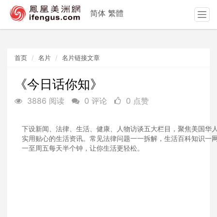
简体
繁體
T
o
g
g
首页
名片
名片链接文章
l
e
n
《今日话你知》
a
3886 阅读
0 评论
0 点赞
v
i
g
下设新闻、法律、生活、健康、人物访谈五大栏目，聚焦美国华
a
实用贴心的生活资讯。常见法律问题一一拆解，生活百科知识一
t
一至周五每天半个钟，让你生活更轻松。
i
o
n