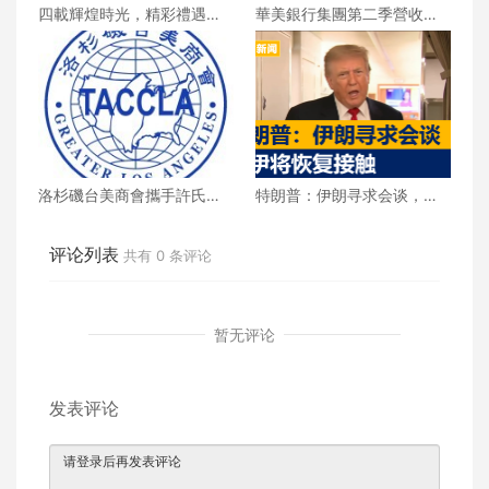
四載輝煌時光，精彩禮遇歡
華美銀行集團第二季營收創
慶一整月
新高 每股收益年增18%
洛杉磯台美商會攜手許氏參
特朗普：伊朗寻求会谈，美
業 推廣健康養生新生活
伊将恢复接触
评论列表
共有
0
条评论
暂无评论
发表评论