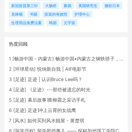
新冠疫苗第三针
大肠癌
募捐
美国研究生
微软日本
克林顿
书籍
疫苗的有效性
护理中心
生理用品免费法案
韩国
元宇宙
热度回顾
1
[
畅游中国 - 内蒙古
]
畅游中国•内蒙古之钢铁骄子，魅力包头
2
[
环球星动
]
悦纳新自我 | AIF电影节
3
[
足迹
]
足迹 | 认识Bruce Lee吗？
4
[
足迹
]
《足迹》---那些被遗忘的时光
5
[
足迹
]
幕后故事∣黄柳霜之采访手札
6
[
足迹
]
足迹∣冲上云霄的女战鹰
7
[
风水
]
如何买到风水靓屋 - 黄楚琪
8
[
留学历程
]
留学那些事儿 —— 探秘加州理工学院Caltech博士生活 [上集]