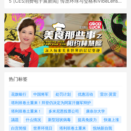
5
[
CES消费电子展新闻
]
传丞环球与玺格和VibeLens共同推出全新耳机
热门标签
花旗银行
中国将军
处罚计划
优惠活动
雷尔·莫雷
塔利班卷土重来！拜登仍决定为阿富汗撤军辩护
塔利班卷土重来！
多米尼恩投票公司
康奈尔大学
議題
什么情况
新型冠状病毒
提高免疫力
快速上涨
白宫简报
世界环境日
塔利班卷土重来
悦纳新自我