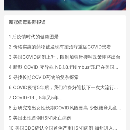
新冠病毒跟踪报道
1
后疫情时代的健康图景
2
价格实惠的药物被发现有望治疗重症COVID患者
3
美国COVID病例上升，限制加强针接种政策即将出台
4
新型 COVID 变异株 NB.1.8.1“Nimbus”现已在美国占据主导地位
5
寻找长期COVID药物的复杂探索
6
COVID疫情5年后，我们准备好迎接下一次大流行了吗？
7
COVID-19，5年又5年…
8
新研究指出女性长期COVID风险更高 少数族裔儿童存在差异
9
美国出现首例H5N1死亡病例
10
美国CDC确认全国首例严重H5N1病例 加州进入紧急状态