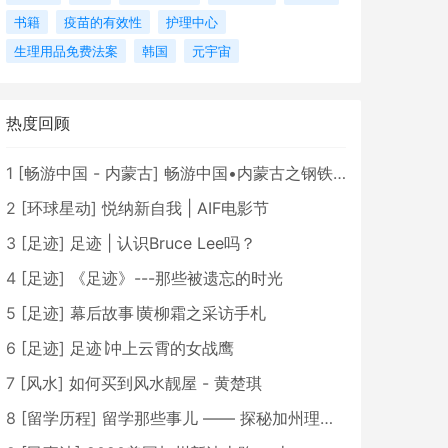
书籍
疫苗的有效性
护理中心
生理用品免费法案
韩国
元宇宙
热度回顾
1
[
畅游中国 - 内蒙古
]
畅游中国•内蒙古之钢铁骄子，魅力包头
2
[
环球星动
]
悦纳新自我 | AIF电影节
3
[
足迹
]
足迹 | 认识Bruce Lee吗？
4
[
足迹
]
《足迹》---那些被遗忘的时光
5
[
足迹
]
幕后故事∣黄柳霜之采访手札
6
[
足迹
]
足迹∣冲上云霄的女战鹰
7
[
风水
]
如何买到风水靓屋 - 黄楚琪
8
[
留学历程
]
留学那些事儿 —— 探秘加州理工学院Caltech博士生活 [上集]