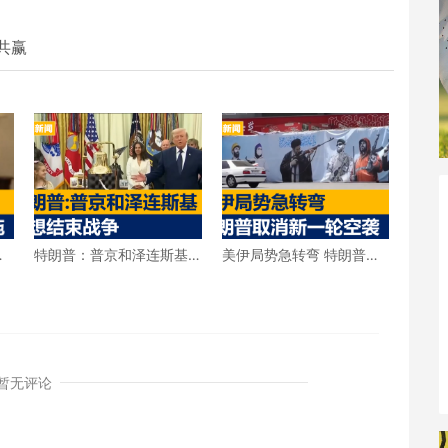
共赢
击
特朗普：普京和泽连斯基
美伊局势急转弯 特朗普宣
都想结束战争
布取消新一轮空袭
暂无评论