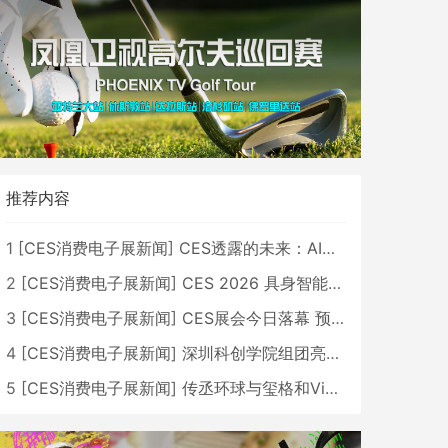
推荐内容
1
[
CES消费电子展新闻
]
CES透露的未来：AI、机器人与智能生活大爆发
2
[
CES消费电子展新闻
]
CES 2026 具身智能与创新领域 中国公司大放异彩
3
[
CES消费电子展新闻
]
CES展会今日落幕 预计2026行业收入将超五千亿美元
4
[
CES消费电子展新闻
]
深圳科创学院组团亮相CES 广受好评
5
[
CES消费电子展新闻
]
传丞环球与玺格和VibeLens共同推出全新耳机