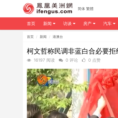
简体
繁體
首页
新闻
访谈
房产
汽车
首页
新闻
港澳台
柯文哲称民调非蓝白合必要拒
16197 阅读
0 评论
0 点赞