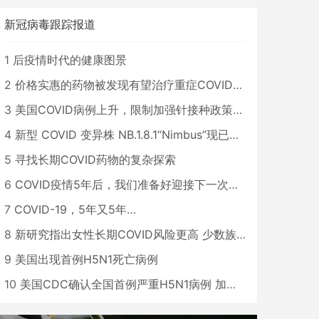
新冠病毒跟踪报道
1
后疫情时代的健康图景
2
价格实惠的药物被发现有望治疗重症COVID患者
3
美国COVID病例上升，限制加强针接种政策即将出台
4
新型 COVID 变异株 NB.1.8.1“Nimbus”现已在美国占据主导地位
5
寻找长期COVID药物的复杂探索
6
COVID疫情5年后，我们准备好迎接下一次大流行了吗？
7
COVID-19，5年又5年…
8
新研究指出女性长期COVID风险更高 少数族裔儿童存在差异
9
美国出现首例H5N1死亡病例
10
美国CDC确认全国首例严重H5N1病例 加州进入紧急状态