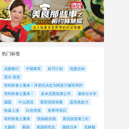
热门标签
花旗银行
中国将军
处罚计划
优惠活动
雷尔·莫雷
塔利班卷土重来！拜登仍决定为阿富汗撤军辩护
塔利班卷土重来！
多米尼恩投票公司
康奈尔大学
議題
什么情况
新型冠状病毒
提高免疫力
快速上涨
白宫简报
世界环境日
塔利班卷土重来
悦纳新自我
新冠疫苗第三针
大肠癌
募捐
美国研究生
微软日本
克林顿